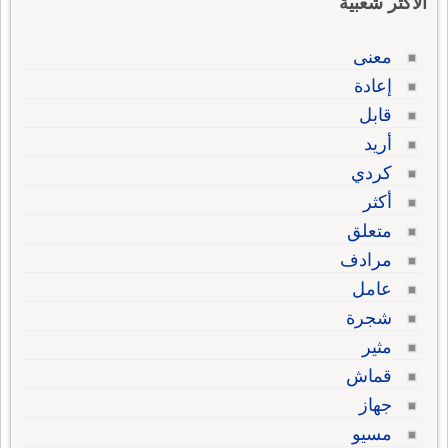
الاكثر شعبية
معنى
إعادة
قابل
أريد
كردي
أكثر
متعلق
مرادف
عامل
شجرة
مثير
قماش
جهاز
مسيو