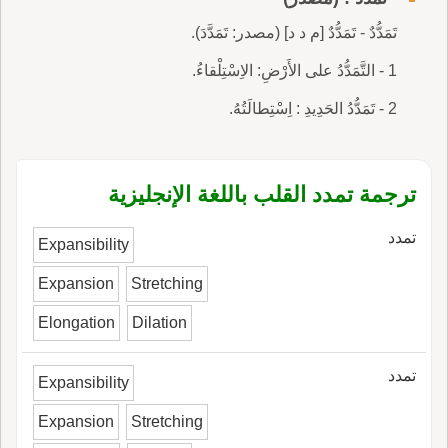
تَمَدُّدٌ - تَمَدُّدٌ [م د د] (مصدر: تَمَدَّدَ).
1 - التَّمَدُّدُ على الأَرْضِ: الاِسْتِلْقاءُ.
2 - تَمَدُّدُ الحَدِيدِ : اِسْتِطالَتُهُ.
ترجمة تمدد القلب باللغة الإنجليزية
تمدد
Expansibility
Expansion
Stretching
Elongation
Dilation
تمدد
Expansibility
Expansion
Stretching