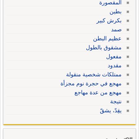
المقصورة
بطين
بكرش كبير
صمد
عظيم البطن
مشقوق بالطول
مفعول
مقدود
ممتلكات شخصية منقولة
مهجع في حجرة نوم مجزأة
مهجع من عدة مهاجع
نتيجة
يقِدّ، يشقّ