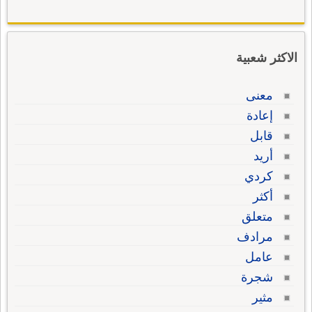
الاكثر شعبية
معنى
إعادة
قابل
أريد
كردي
أكثر
متعلق
مرادف
عامل
شجرة
مثير