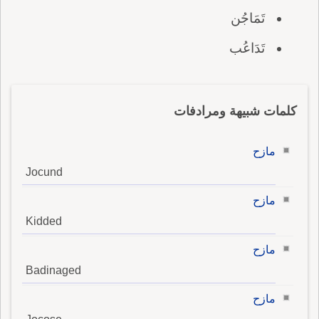
تَمَاجُن
تَدَاعُب
كلمات شبيهة ومرادفات
مازح
Jocund
مازح
Kidded
مازح
Badinaged
مازح