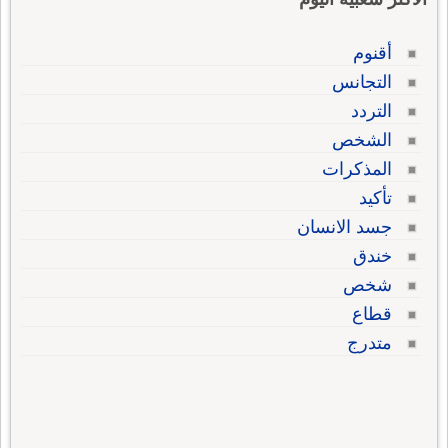
أقنوم
التجانس
التردد
الشخص
المذكرات
تأكيد
جسد الانسان
خندق
شخص
قطاع
متدرج