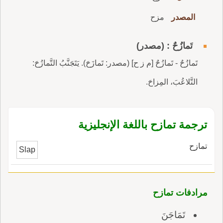
المصدر
مزح
تَمازُحٌ : (مصدر)
تَمازُحٌ - تَمازُحٌ [م ز ح] (مصدر: تَمازَحَ). يَتَجَنَّبُ التَّمازُحَ:
التَّلاعُبَ، المِزاحَ.
ترجمة تمازح باللغة الإنجليزية
تمازح
Slap
مرادفات تمازح
تَمَاجَنَ