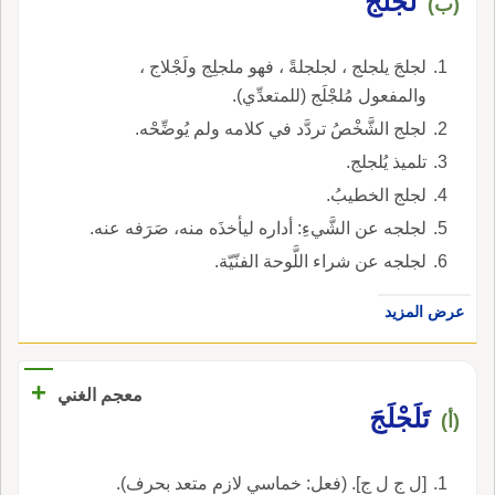
لجلجَ
(ب)
لجلجَ يلجلج ، لجلجلةً ، فهو ملجلِج ولَجْلاج ،
والمفعول مُلجْلَج (للمتعدِّي).
لجلج الشَّخْصُ تردَّد في كلامه ولم يُوضِّحْه.
تلميذ يُلجلج.
لجلج الخطيبُ.
لجلجه عن الشَّيءِ: أداره ليأخذَه منه، صَرَفه عنه.
لجلجه عن شراء اللَّوحة الفنّيّة.
عرض المزيد
+
معجم الغني
تَلَجْلَجَ
(أ)
[ل ج ل ج]. (فعل: خماسي لازم متعد بحرف).