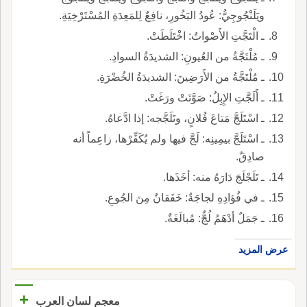
ويَلَنْجُوجِيُّ: عُودُ البَخُورِ، نافِعٌ لِلمَعِدَةِ المُسْتَرْخِيَةِ.
ـ الْتَجَّتِ الأَصْواتُ: اخْتَلَطَتْ.
ـ مُلْتَجَّةُ من العُيونِ: الشديدَةُ السوادِ.
ـ مُلْتَجَّةُ من الأَرَضِينَ: الشديدَةُ الخُضْرَةِ.
ـ أَلَجَّتِ الإِبِلُ: صَوَّتَتْ ورَغَتْ.
ـ اسْتَلَجَّ مَتاعَ فُلانٍ، وتَلَجَّجه: إذا ادَّعاهُ.
ـ اسْتَلَجَّ بيمِينِه: لَجَّ فيها ولم يُكَفِّرْها، زاعِماً أنه
صادِقٌ.
ـ تَلَجْلَجَ دَارَهُ منه: أخَذَها.
ـ في فُؤادِهِ لجاجَةٌ: خَفَقانٌ مِنَ الجُوعِ.
ـ جَمَلٌ أدْهَمُ لُجٌّ: مُبالَغَةٌ.
عرض المزيد
+
معجم لسان العرب