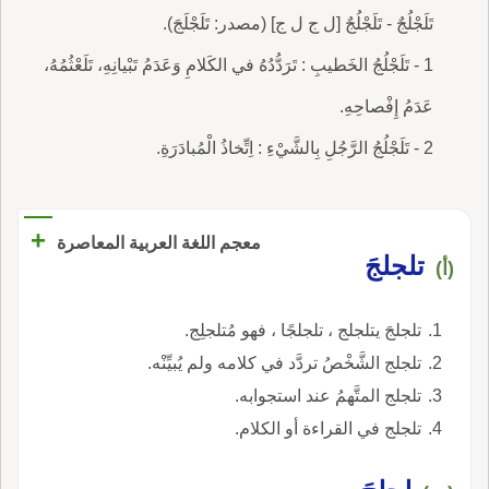
تَلَجْلُجٌ - تَلَجْلُجٌ [ل ج ل ج] (مصدر: تَلَجْلَجَ).
1 - تَلَجْلُجُ الخَطيبِ : تَرَدُّدُهُ في الكَلامِ وَعَدَمُ تَبْيانِهِ، تَلَعْثُمُهُ،
عَدَمُ إِفْصاحِهِ.
2 - تَلَجْلُجُ الرَّجُلِ بِالشَّيْءِ : اِتِّخاذُ الْمُبادَرَةِ.
+
معجم اللغة العربية المعاصرة
تلجلجَ
(أ)
تلجلجَ يتلجلج ، تلجلجًا ، فهو مُتلجلِج.
تلجلج الشَّخْصُ تردَّد في كلامه ولم يُبيِّنْه.
تلجلج المتَّهمُ عند استجوابه.
تلجلج في القراءة أو الكلام.