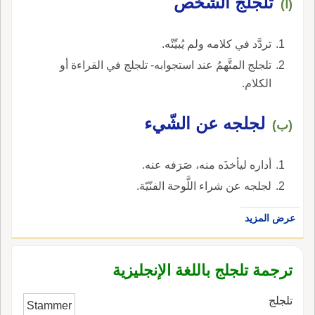
تلجلج الشّخْص
(أ)
تردَّد في كلامه ولم يُبيِّنْه.
تلجلج المتَّهمُ عند استجوابه- تلجلج في القراءة أو
الكلام.
لجلجه عن الشّيء
(ب)
أداره ليأخذَه منه، صَرَفه عنه.
لجلجه عن شراء اللَّوحة الفنّيّة.
عرض المزيد
ترجمة تلجلج باللغة الإنجليزية
تلجلج
Stammer