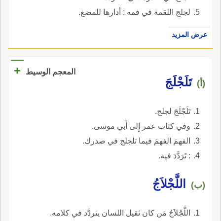
لجلج اللقمة في فمه : أدارها للمضغ.
عرض المزيد
+
المعجم الوسيط
تَلَجْلَجَ
(أ)
تَلَجْلَجَ لجلج.
وفي كتاب عمر إِلى أَبي موسى.
الفهمَ الفهمَ فيما تلجلج في صدرك.
: تَرَدَّدَ فيه.
اللَّجْلاَجُ
(ب)
اللَّجْلاَجُ مَن كان ثقيل اللسان يتردَّد في كلامه.