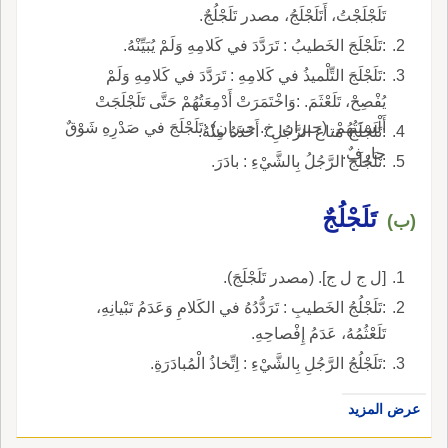
تَلَجْلَجْتُ، أَتَلَجْلَجُ، مصدر تَلَجْلُجٌ.
:تَلَجْلَجَ الخَطيبُ : تَرَدَّدَ في كَلامِهِ وَلَمْ يُبَيِّنْهُ.
:تَلَجْلَجَ التِّلْميذُ في كَلامِهِ : تَرَدَّدَ في كَلامِهِ وَلَمْ
يُفْصِحْ، تَلَعْثَمَ. :وَاخْتَمَرَتْ أَدْمِعَتُهُمْ حَتَّى تَلَجْلَجَتْ
أَلْسِنَتُهُمْ. (جبران. خ. جبران) :تَلَجْلَجَ في صَدْرِهِ شَوْقٌ
:تَلَجْلَجَ مَتاعَ الرَّجُلِ : أَخَذَهُ مِنْهُ.
جارِفٌ.
:تَلَجْلَجَ الرَّجُلُ بِالشَّيْءِ : بادَرَ.
تَلَجْلُجٌ
(ب)
[ل ج ل ج]. (مصدر تَلَجْلَجَ).
:تَلَجْلُجُ الخَطيبِ : تَرَدُّدُهُ في الكَلامِ وَعَدَمُ تَبْيانِهِ،
تَلَعْثُمُهُ، عَدَمُ إِفْصاحِهِ.
:تَلَجْلُجُ الرَّجُلِ بِالشَّيْءِ : اِتِّخاذُ الْمُبادَرَةِ.
عرض المزيد