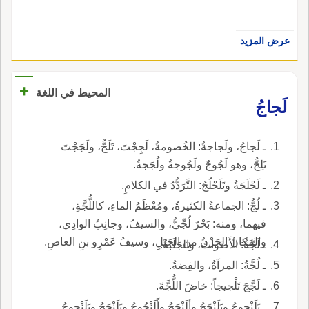
عرض المزيد
+
المحيط في اللغة
لَجاجُ
ـ لَجاجُ، ولَجاجةُ: الخُصومةُ، لَجِجْتَ، تَلَجُّ، ولَجَجْتَ
تَلِجُّ، وهو لَجُوجٌ ولَجُوجةٌ ولُجَجةٌ.
ـ لَجْلَجَةُ وتَلَجْلُجُ: التَّرَدُّدُ في الكلامِ.
ـ لُجُّ: الجماعةُ الكثيرةُ، ومُعْظَمُ الماءِ، كاللُّجَّةِ،
فيهما، ومنه: بَحْرٌ لُجِّيُّ، والسيفُ، وجانِبُ الوادِي،
والمَكانُ الحَزْنُ من الجَبَلِ، وسيفُ عَمْرِو بنِ العاصِ.
ـ لَجَّةُ: الأَصْواتُ، والجَلَبَةُ.
ـ لُجَّةُ: المرآةُ، والفِضةُ.
ـ لَجَّجَ تَلْجيجاً: خاضَ اللُّجَّةَ.
ـ يَلَنْجوجُ ويَلَنْجَجُ وألَنْجَجُ وأَلَنْجُوجُ ويَلَنْجَجُ ويَلَنْجوجُ