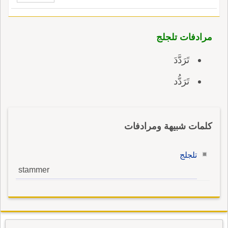
مرادفات تلجلج
تَرَدَّدَ
تَرَدُّد
كلمات شبيهة ومرادفات
تلجلج
stammer