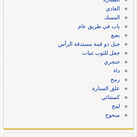
العادي
المسك
باب في طريق عام
بعبع
جبل ذو قمة مستدقة الرأس
جعل للثوب ثنيات
حنجري
داء
رمح
علق الستارة
كستنائي
لمح
مبحوح