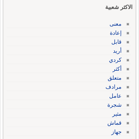
الاكثر شعبية
معنى
إعادة
قابل
أريد
كردي
أكثر
متعلق
مرادف
عامل
شجرة
مثير
قماش
جهاز