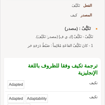
الفعل
تَكَيَّفَ
المصدر
كيف
تَكَيُّفٌ : (مصدر)
تَكَيُّفٌ - تَكَيُّفٌ [ك ي ف] (مصدر: تَكَيَّفَ).
1 - كانَ تَكَيُّفُ القاعَةِ مُلائِماً : ضَبْطُ دَرَجَةِ حَر
ترجمة تكيف وفقا للظروف باللغة
الإنجليزية
تكيف
Adapted
تكيف
Adapted
Adaptability