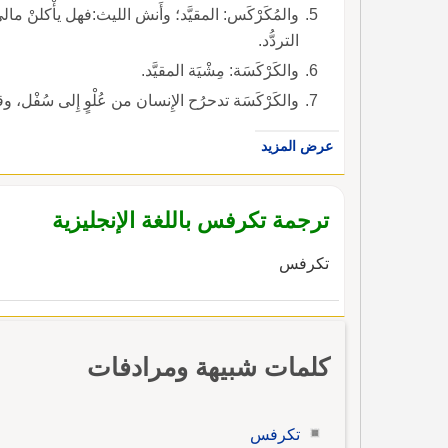
والمُكَرْكَس: المقيَّد؛ وأَنش الليث:فهل يأْكلنْ مالي بَن
التردُّد.
والكَرْكَسَة: مِشْيَة المقيَّد.
والكَرْكَسَة تدحرُح الإِنسان من عُلْوٍ إِلى سُفْل، وقد
عرض المزيد
ترجمة تكرفس باللغة الإنجليزية
تكرفس
كلمات شبيهة ومرادفات
تكرفس