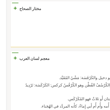
+
مختار الصحاح
+
معجم لسان العرب
خيل والكَرْفَسَة: مَشْيُ المُقَيَّد.
سُفُ القُطْن وهو الكُرْفُسُ كركس: الكَرْكَسَة: تَرْدِيدُ
تان أَو ثلاثٌ فهو المُكَرْكَس.
 أُمه وأُم أُم أَبي إِماءٌ، كأَنه المردَّد في الهُجَناء.