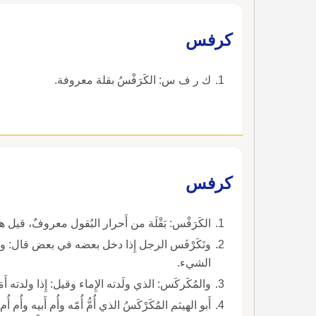
كرفس
ك ر ف س: الكَرَفْسُ بقلة معروفة.
كرفس
الكَرَفْس: بَقْلَة من أَحرار البُقول معروفٌ، قيل هو د
وتَكَرْفَس الرجل إِذا دخل بعضه في بعض قال: والكُرْ
الشيء.
والمُكَركَس: الذي ولَدته الإِماء وقيل: إِذا ولدته أَمَ
أَبو الهيثم المُكَرْكَسُ الذي أُمُّ أُمّه وأُم أَبيه وأُم أُم