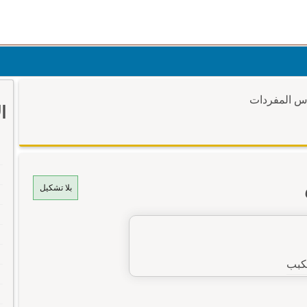
وس المفردات
ا
بلا تشكيل
كبب