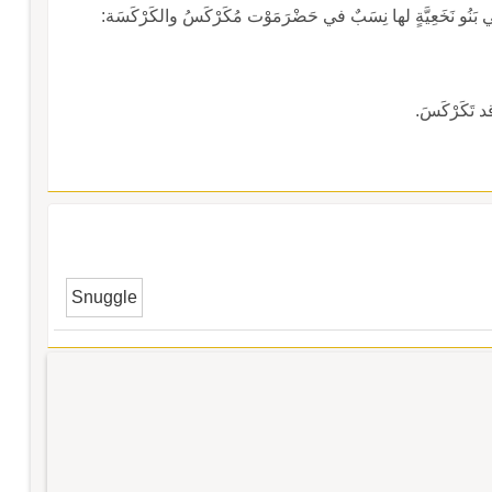
ُو نَخَعِيَّةٍ لها نِسَبٌ في حَضْرَمَوْت مُكَرْكَسُ والكَرْكَسَة:
 تَكَرْكَسَ.
Snuggle