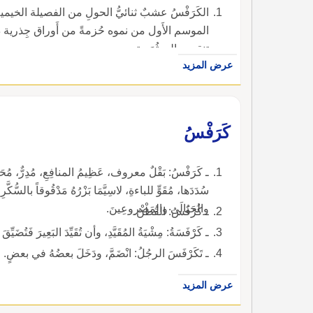
الكَرَفْسُ عشبٌ ثنائيُّ الحولِ من الفصيلة الخيمية
الموسم الأَول من نموه حُزمةً من أَوراق جِذرية ذ
تنقسم إِلى ثُمَيرتين.
عرض المزيد
كَرَفْسُ
ـ كَرَفْسُ: بَقْلٌ معروف، عَظِيمُ المنافِعِ، مُدِرٌّ، مُحَلِّلٌ لل
سُدَدَها، مُقَوٍّ للباءةِ، لاسِيَّمَا بَزْرُهُ مَدْقُوقاً بالسُّكَّ
والحَبَالَى والمَصْروعِينَ.
ـ كُرْفُسُ: القُطْنُ.
ـ كَرْفَسَةُ: مِشْيَةُ المُقَيَّدِ، وأن تُقَيِّدَ البَعِيرَ فَتُضَيِّق
ـ تَكَرْفَسَ الرجُلُ: انْضَمَّ، ودَخَلَ بعضُهُ في بعضٍ.
عرض المزيد