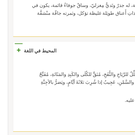
، له جذرٌ وتَديٌّ مِغزليّ، وساقٌ جوفاءُ قائمة، يكون في
اتِ أَعناق طويَلة غليظة تؤكل، وثمرته جافّة منْشقَّة
+
المحيط في اللغة
رِّيَاحِ والنُّفَخِ، مُنَقٍّ للكُلَى والكَبِدِ والمَثَانَةِ، مُفَتِّحٌ
رِ والسَّمْنِ، عَجِيبٌ إذا شُرِبَ ثلاثَةَ أيَّامٍ، ويَضرُّ بالأجِنَّةِ
َ عليه.