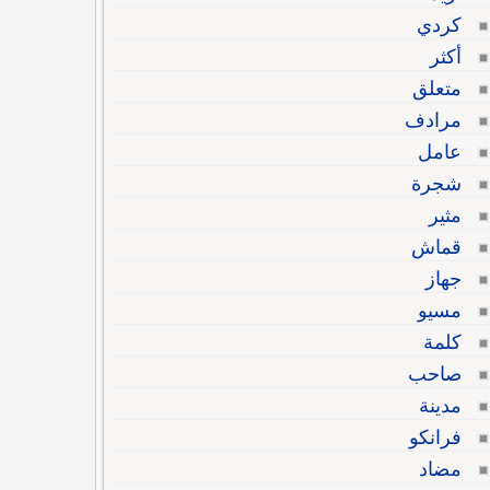
كردي
أكثر
متعلق
مرادف
عامل
شجرة
مثير
قماش
جهاز
مسيو
كلمة
صاحب
مدينة
فرانكو
مضاد