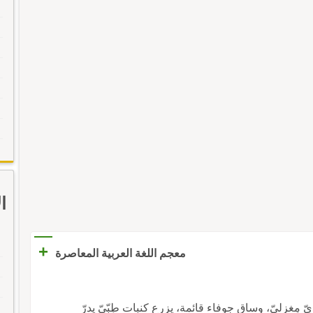
ا
+
معجم اللغة العربية المعاصرة
ّ مِغزليّ، وساق جوفاء قائمة، يزرع كنبات طِبّيّ يدرّ