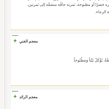
ره خضرًا أو مطبوخة، ثمرته جافّة منشقّة إلى ثمرتين.
 الرجاء.
+
معجم الغني
ٌ، يُؤْكَلُ نَيِّئاً وَمَطْبُوخاً.
+
معجم الرائد