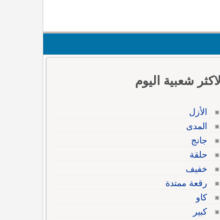
لاكثر شعبية اليوم
الأزل
المدى
جانج
حلقة
خفيف
رقعة ممتدة
كاو
كبير