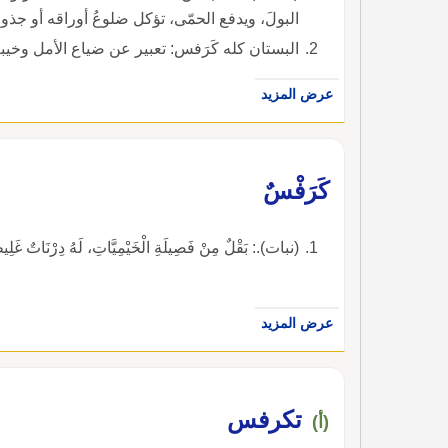
البولَ، ويدفع الحمّى، تؤكل ضلوعُ أوراقه أو جذو
البستان كله كَرَفس: تعبير عن ضياع الأمل وخيبة
عرض المزيد
كَرَفْسٌ
(نبات).: بَقْلٌ مِنْ فَصِيلَةِ الْخَيْمِيَّاتِ، لَهُ دِرْنَاتٌ غَلِيظَة
عرض المزيد
تكرفس
(أ)