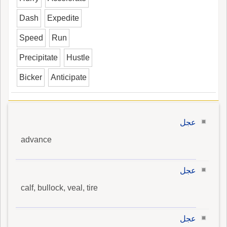
Dash
Expedite
Speed
Run
Precipitate
Hustle
Bicker
Anticipate
عجل
advance
عجل
calf, bullock, veal, tire
عجل