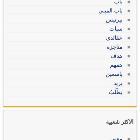
باب
باب المبني
بيرنيس
سبات
عقائدي
مناجزة
هدف
همهم
ياسمين
يريد
يَطْلبُ
الاكثر شعبية
معنى