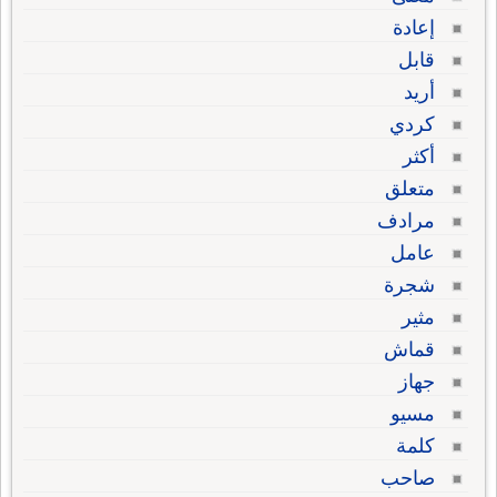
إعادة
قابل
أريد
كردي
أكثر
متعلق
مرادف
عامل
شجرة
مثير
قماش
جهاز
مسيو
كلمة
صاحب