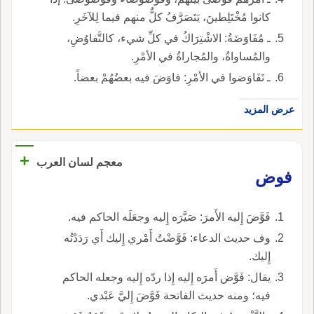
كانوا مُخْتَلِطينَ، يَتَصَرَّفُ كلٌّ منهم فيما لِلآخَرِ.
ـ مُفَاوَضَةُ: الاشْتِرَاكُ في كلِّ شيء، كالتَّفاوُضِ،
والمُساواةُ، والمُجاراةُ في الأمْرِ.
ـ تَفَاوَضوا في الأمْرِ: فاوَضَ فيه بعضُهُمْ بعضاً.
عرض المزيد
+
معجم لسان العرب
فوض
فَوَّضَ إِليه الأَمرَ: صَيَّرَه إِليه وجعَلَه الحاكم فيه.
وف حديث الدعاء: فَوَّضْتُ أَمْري إِليك أَي رَدَدْتُه
إِليك.
يقال: فَوَّض أَمرَه إِليه إِذا ردّه إِليه وجعله الحاكم
فيه؛ ومنه حديث الفاتحة فَوَّضَ إِليَّ عَبْدي.