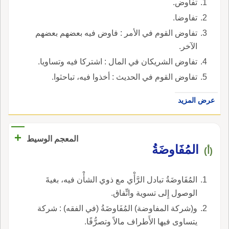
تفاوض.
تفاوضا.
تفاوض القوم في الأمر : فاوض فيه بعضهم بعضهم
الآخر.
تفاوض الشريكان في المال : اشتركا فيه وتساويا.
تفاوض القوم في الحديث : أخذوا فيه، تباحثوا.
عرض المزيد
+
المعجم الوسيط
المُفَاوضَةُ
(أ)
المُفَاوضَةُ تبادل الرَّأْي مع ذوي الشأْن فيه، بغيةَ
الوصول إِلى تسوية واتِّفاق.
و(شركة المفاوضة) المُفَاوضَةُ (في الفقه) : شركة
يتساوى فيها الأَطراف مالاً وتصرُّفًا.