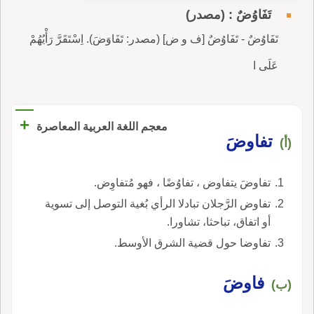
تَفَاوُضٌ : (مصدر)
تَفَاوُضٌ - تَفَاوُضٌ [ف و ض] (مصدر: تَفَاوَضَ). اِسْتَقَرَّ رَأْيُهُمْ
عَلَى ا
+
معجم اللغة العربية المعاصرة
تفاوضَ
(أ)
تفاوضَ يتفاوض ، تفاوُضًا ، فهو مُتفاوِض.
تفاوض الرَّجلان تبادلا الرأي بُغية التوصل إلى تسوية
أو اتفاق، تباحثا، تشاورا.
تفاوضا حول قضية الشرق الأوسط.
فاوضَ
(ب)