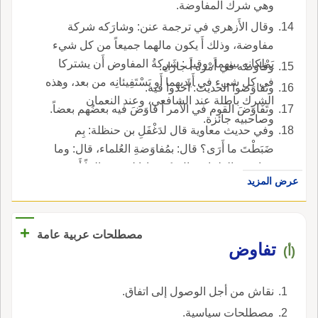
وهي شرك المفاوضة.
وقال الأَزهري في ترجمة عنن: وشارَكه شركة
مفاوضة، وذلك أَ يكون مالهما جميعاً من كل شيء
يَمْلِكانه بينهما، وقيل: شَرِكةُ المفاوض أَن يشتركا
وفاوَضَه في أَمْره أَ جارَاه.
في كل شيء في أَيديهما أَو يَسْتَفِيئانِه من بعد، وهذه
وتَفاوَضوا الحديث: أَخذوا فيه.
الشرك باطلة عند الشافعي، وعند النعمان
وتَفَاوَضَ القوم في الأَمر أَ فاوَضَ فيه بعضُهم بعضاً.
وصاحبيه جائزة.
وفي حديث معاوية قال لدَغْفَلِ بن حنظلة: بِم
ضَبَطْتَ ما أَرَى؟ قال: بمُفاوَضةِ العُلماء، قال: وما
مُفاوَضة العلماء؛ قال: كنت إِذا لقِيتُ عالماً أَخذت
عرض المزيد
ما عنده وأَعطيته ما عندي المُفاوَضةُ: المُساواةُ
والمُشارَكةُ، وهي مُفاعلة من التفْويض، كأَن كلّ
واحد منهما رَدّ ما عنده إِلى صاحبه، أَراد مُحادَثة
+
مصطلحات عربية عامة
العلماء ومُذاكرتهم ف العلم، واللّه أَعلم.
تفاوض
(أ)
نقاش من أجل الوصول إلى اتفاق.
مصطلحات سياسية.