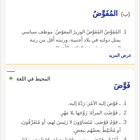
المُفَوَّضُ
(ب)
المُفَوَّضُ المُفَوَّضُ الوزيرُ المفوّضُ: موظف سياسي
يمثل دولته في بلاد أَجنبية، ورتبته أَقل من رتبة
السفير وفوق رتبة القائم بالأَعمال.
عرض المزيد
+
المحيط في اللغة
فَوَّضَ
ـ فَوَّضَ إليه الأمْرَ: رَدَّهُ إليه.
ـ فَوَّضَتِ المرأةَ: زَوَّجَها بلا مَهْرٍ.
ـ قوْمٌ فَوْضَى: مُتَسَاوُونَ لا رَئِيسَ لهم، أو مُتَفَرِّقُونَ،
أو مُخْتَلِطٌ بعضُهُم ببعضٍ.
ـ أمْرُهُم فَوْضَى بينهم، وفَوْضُوضاء وفَوْضُوضى: إذا