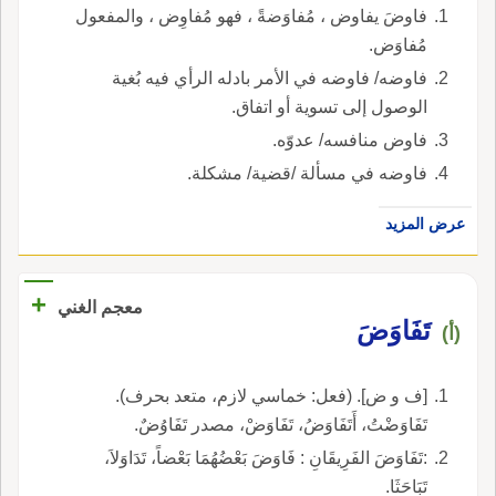
فاوضَ يفاوض ، مُفاوَضةً ، فهو مُفاوِض ، والمفعول
مُفاوَض.
فاوضه/ فاوضه في الأمر بادله الرأي فيه بُغية
الوصول إلى تسوية أو اتفاق.
فاوض منافسه/ عدوّه.
فاوضه في مسألة /قضية/ مشكلة.
عرض المزيد
+
معجم الغني
تَفَاوَضَ
(أ)
[ف و ض]. (فعل: خماسي لازم، متعد بحرف).
تَفَاوَضْتُ، أَتَفَاوَضُ، تَفَاوَضْ، مصدر تَفَاوُضٌ.
:تَفَاوَضَ الفَرِيقَانِ : فَاوَضَ بَعْضُهُمَا بَعْضاً، تَدَاوَلاَ،
تَبَاحَثَا.