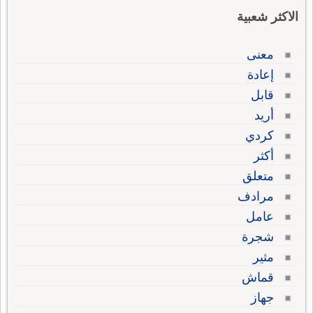
الاكثر شعبية
معنى
إعادة
قابل
أريد
كردي
أكثر
متعلق
مرادف
عامل
شجرة
مثير
قماش
جهاز