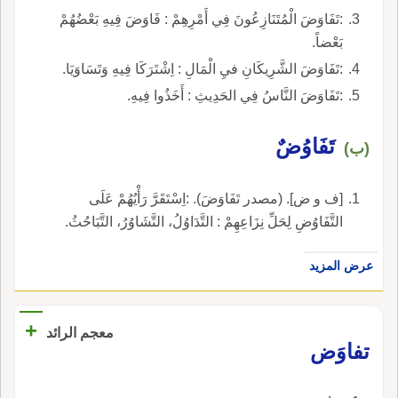
:تَفَاوَضَ الْمُتَنَازِعُونَ فِي أَمْرِهِمْ : فَاوَضَ فِيهِ بَعْضُهُمْ
بَعْضاً.
:تَفَاوَضَ الشَّرِيكَانِ فيِ الْمَالِ : اِشْتَرَكَا فِيهِ وَتَسَاوَيَا.
:تَفَاوَضَ النَّاسُ فِي الحَدِيثِ : أَخَذُوا فِيهِ.
تَفَاوُضٌ
(ب)
[ف و ض]. (مصدر تَفَاوَضَ). :اِسْتَقَرَّ رَأْيُهُمْ عَلَى
التَّفَاوُضِ لِحَلِّ نِزَاعِهِمْ : التَّدَاوُلُ، التَّشَاوُرُ، التَّبَاحُثُ.
عرض المزيد
+
معجم الرائد
تفاوَض