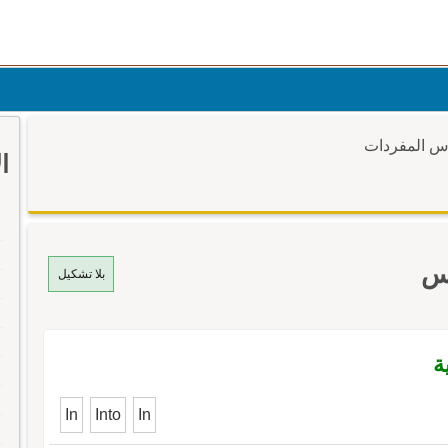
وس المفردات
ا
وس
بلا تشكيل
ة
In
Into
In