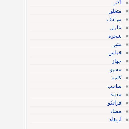
أكثر
متعلق
مرادف
عامل
شجرة
مثير
قماش
جهاز
مسيو
كلمة
صاحب
مدينة
فرانكو
مضاد
ارتقاء