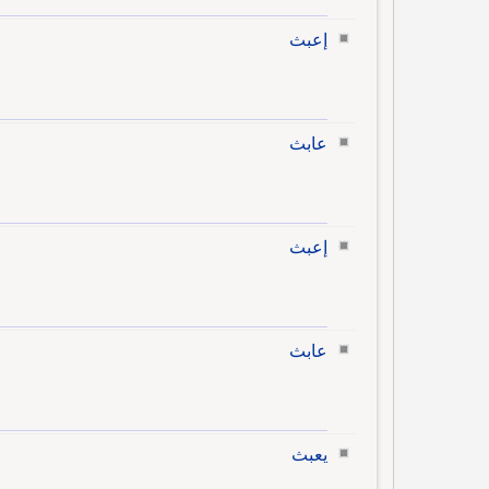
إعبث
عابث
إعبث
عابث
يعبث