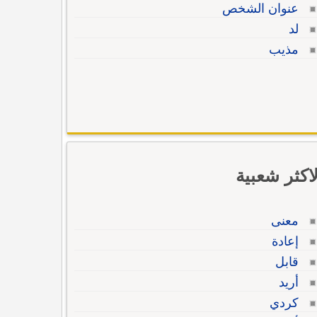
عنوان الشخص
لد
مذيب
لاكثر شعبية
معنى
إعادة
قابل
أريد
كردي