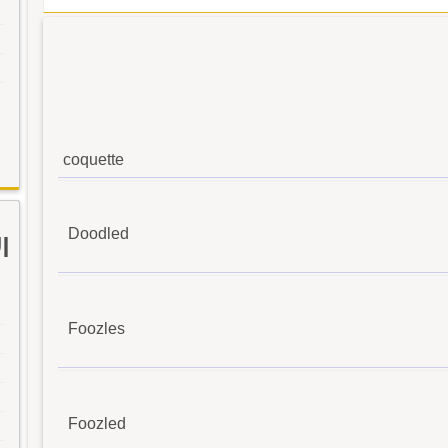
coquette
Doodled
ا
Foozles
Foozled