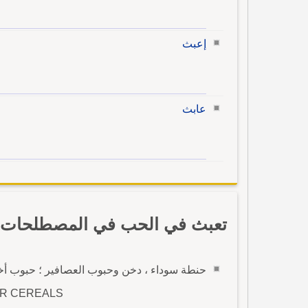
إعبث
عابث
تعبث في الحب في المصطلحات با
حنطة سوداء ، دخن وحبوب العصافير ؛ حبوب أخ
ER CEREALS