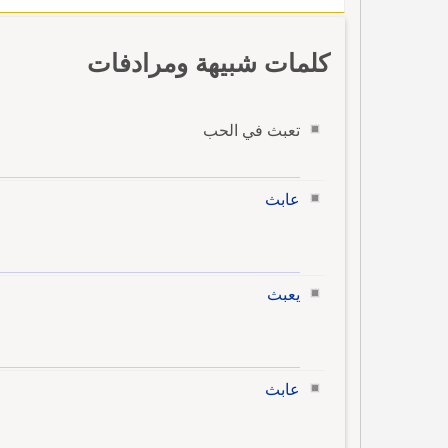
كلمات شبيهة ومرادفات
تعبث في الحب
عابث
يعبث
عابث