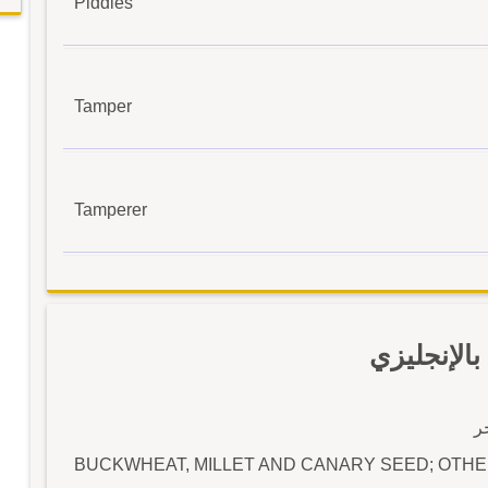
Piddles
Tamper
Tamperer
لإنجليزي
ر
BUCKWHEAT, MILLET AND CANARY SEED; OTH