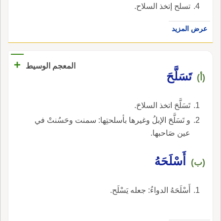
تسلح إتخذ السلاح.
عرض المزيد
+
المعجم الوسيط
تَسَلَّحَ
(أ)
تَسَلَّحَ اتخذ السلاحَ.
و تَسَلَّحَ الإبلُ وغيرها بأسلحتِها: سمنت وحَسُنتْ في
عين صَاحبها.
أَسْلَحَهُ
(ب)
أَسْلَحَهُ الدواءُ: جعله يَسْلَح.