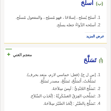
أسلحَ
(ب)
أسلحَ يُسلح ، إسلاحًا ، فهو مُسلِح ، والمفعول مُسلَح.
أسلحه الدَّواءُ جعله يسلَح.
عرض المزيد
+
معجم الغني
تَسَلَّحَ
(أ)
[س ل ح]. (فعل: خماسي لازم، متعد بحرف).
تَسَلَّحْتُ، أَتَسَلَّحُ، تَسَلَّحْ، مصدر تَسَلُّحٌ.
:تَسَلَّحَ الجُنْدِيُّ : لَبِسَ سِلاَحَهُ.
:تَسَلَّحَتِ الفِرَقُ العَسْكَرِيَّةُ : اِتَّخَذَتِ السِّلاَحَ.
:تَسَلَّحَ بِالصَّبْرِ : اِتَّخَذَ الصَّبْرَ سِلاَحَهُ.