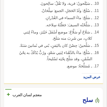
ـ سَيْلَحونُ: قرية، ولا تَقُلْ: سالِحونَ.
ـ سُلَحُ: ولَدُ الحَجَلِ، الجمع: سِلْحَانٌ.
ـ سَلَحُ: ماءُ السماء في الغُدْرانِ.
ـ سَلَّحْتُه السيفَ: جَعَلْتُهُ سِلاحَه.
ـ سَلَاحُ أو سَلَّاحُ: موضع أسْفَلَ خَيْبَرَ، وماءٌ لِبَني
كلابٍ، من شَرِبَ منه سَلَحَ.
ـ سَلْحينُ: حِصْنٌ كان باليَمَنِ، بُني في ثَمانينَ سَنَةً.
ـ سُلْحٌ: ماءٌ بالدَّهْناء لِبَنِي سَعْدٍ، ورُبٌّ يُدْلَكُ به نِحْيُ
السَّمْنِ، وقد سَلَّحَ نِحْيَه تَسْليحاً.
ـ مُسَلَّحَةُ: موضع.
عرض المزيد
+
معجم لسان العرب
سلح
(أ)