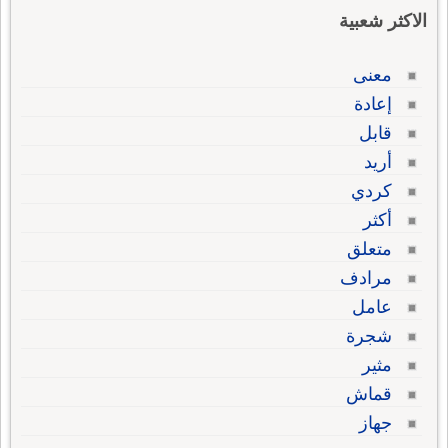
الاكثر شعبية
معنى
إعادة
قابل
أريد
كردي
أكثر
متعلق
مرادف
عامل
شجرة
مثير
قماش
جهاز