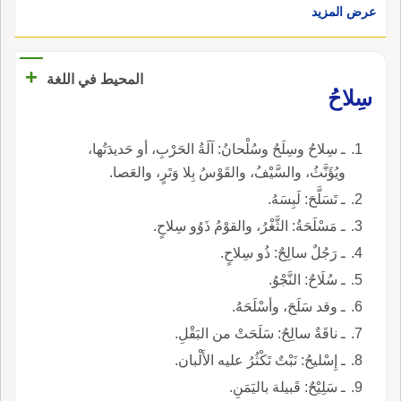
عرض المزيد
+
المحيط في اللغة
سِلاحُ
ـ سِلاحُ وسِلَحُ وسُلْحانُ: آلَةُ الحَرْبِ، أو حَديدَتُها،
ويُؤَنَّثُ، والسَّيْفُ، والقَوْسُ بِلا وَتَرٍ، والعَصا.
ـ تَسَلَّحَ: لَبِسَهُ.
ـ مَسْلَحَةُ: الثَّغْرُ، والقوْمُ ذَوُو سِلاحٍ.
ـ رَجُلٌ سالِحٌ: ذُو سِلاحٍ.
ـ سُلَاحٌ: النَّجْوُ.
ـ وقد سَلَحَ، وأسْلَحَهُ.
ـ ناقَةٌ سالِحٌ: سَلَحَتْ من البَقْلِ.
ـ إِسْليحُ: نَبْتٌ تَكْثُرُ عليه الأَلْبان.
ـ سَلِيْحٌ: قَبيلة باليَمَنِ.