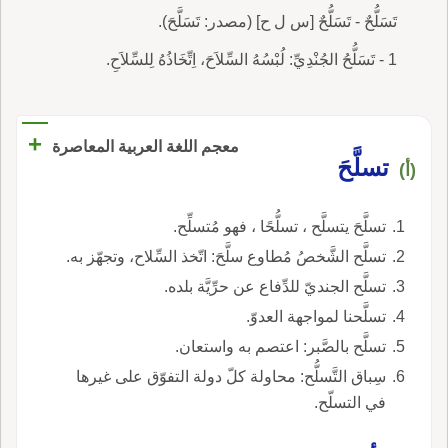
تَسَلُّحٌ - تَسَلُّحٌ [س ل ح] (مصدر: تَسَلَّحَ).
1 - تَسَلُّحُ الجُنْدِيِّ: لُبْسُهُ السِّلاَحَ، اِتِّخَاذُهُ لِلسِّلاَحِ.
+
معجم اللغة العربية المعاصرة
تسلَّحَ
(أ)
تسلَّحَ يتسلَّح ، تسلُّحًا ، فهو مُتسلِّح.
تسلَّح الشَّخصُ مُطاوع سلَّحَ: اتّخذ السِّلاح، وتجهّز به.
تسلَّح الجنديّ للدِّفاع عن حرِّيَّة بلده.
تسلَّحنا لمواجهة العدوّ.
تسلَّح بالصَّبر: اعتصم به واستعان.
سِباق التَّسلُّح: محاولة كلّ دولة التفوّق على غيرها
في التسلّح.