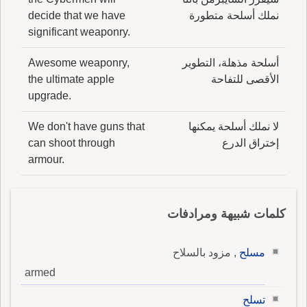
نملك أسلحة متطورة
decide that we have
في أَوله إِنما هو حرف لين، وحرف اللين لا يكو
significant weaponry.
للإِلحاق، إِنما جيءَ به بمعنى، وهو امتداد الصوت به،
وهذا حديث غير حدي الإِلحاق، أَلا ترى أَنك إِنما تقابل
أسلحة مذهلة، التطوير
Awesome weaponry,
بالمُلْحَق الأَصلَ، وباب المدّ إِنما ه الزيادة أَبداً؟
الأقصى للتفاحة
the ultimate apple
فالأَمران على ما ترى في البعد غايتان.
upgrade.
لا نملك أسلحة يمكنها
We don't have guns that
إختراق الدرع
can shoot through
armour.
كلمات شبيهة ومرادفات
مسلح
, مزود بالسلاح
armed
تسلح