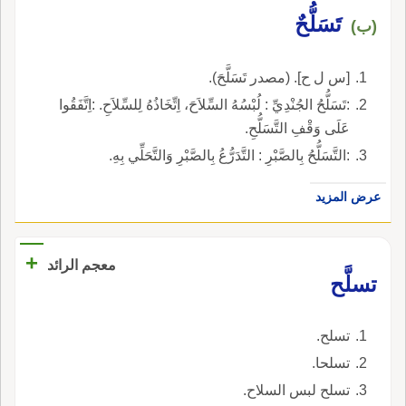
تَسَلُّحٌ
(ب)
[س ل ح]. (مصدر تَسَلَّحَ).
:تَسَلُّحُ الجُنْدِيِّ : لُبْسُهُ السِّلاَحَ، اِتِّخَاذُهُ لِلسِّلاَحِ. :اِتَّفَقُوا
عَلَى وَقْفِ التَّسَلُّحِ.
:التَّسَلُّحُ بِالصَّبْرِ : التَّدَرُّعُ بِالصَّبْرِ وَالتَّحَلِّي بِهِ.
عرض المزيد
+
معجم الرائد
تسلَّح
تسلح.
تسلحا.
تسلح لبس السلاح.