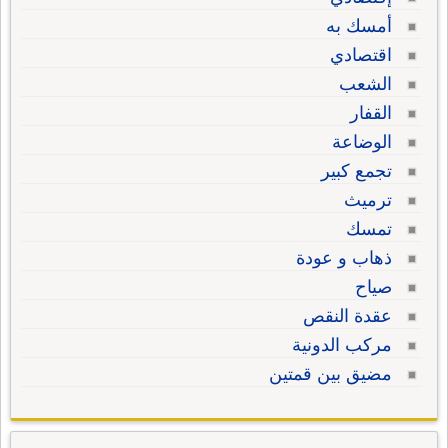
أمسك به
اقتصادي
الشعب
القفار
الوضاعة
تجمع كبير
ترميث
تمسك
ذهاب و عودة
صياح
عقدة النقص
مركب الدونية
مضيق بين قمتين