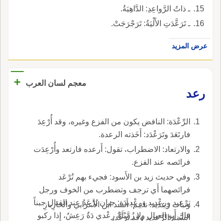
ـ ذاتُ الرَّواعِدِ: الدَّاهِيَةُ.
ـ تَرَعَّدَتِ الأَلْيَةُ: تَرَجْرَجَتْ.
عرض المزيد
+
معجم لسان العرب
رعد
الرِّعْدَة: النافض يكون من الفزع وغيره، وقد أُرْعِدَ
فارتَعَدَ وتَرَعْدَد: أَخَذته الرعدة.
والارتعاد: الاضطراب، تقول: أَرعده فارتعد وأُرْعِدَت
فرائصه عند الفزع.
وفي حديث زيد بن الأَسود: فجيء بهم تُرْعَد
فرائصهما أَي ترجف وتضطرب من الخوف ورجل
تِرْعِيد ورِعْديد ورِعْديدَة: جبان يُرْعَدُ عند القتال جبناً
ونبات رعديد: ناعم؛ أَنشد ابن الأَعرابي والخازِبازِ
قال أَبو العيال ولا زُمَّيْلَةٌ رِعْدي دَةٌ رَعِشٌ، إِذا ركبو
السَّنِمَ الرِّعديد وقد تَرَعَّد.