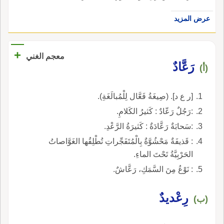
عرض المزيد
+
معجم الغني
رَعَّادٌ
(أ)
[ر ع د]. (صِيغَةُ فَعَّال لِلْمُبالَغَةِ).
:رَجُلٌ رَعّادٌ : كَثيرُ الكَلامِ.
:سَحابَةٌ رَعَّادَةٌ : كَثيرَةُ الرَّعْدِ.
: قَذيفَةٌ مَحْشُوَّةٌ بِالْمُتَفَجِّراتِ تُطْلِقُها الغَوَّاصاتُ
الحَرْبِيَّةُ تَحْتَ الماءِ.
: نَوْعُ مِنَ السَّمَكِ، رَعَّاشٌ.
رِعْديدٌ
(ب)