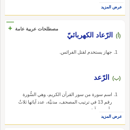
والعين أصح باهمالها ونسبها للفراء.
وقولهم: جاء بذاتِ الرَّعْدِ والصَّلِيلِ، يعني بها الحرب
عرض المزيد
وذاتُ الرَّواعِدِ: الداهية وبنو راعِد: بطن، وفي
الصحاح: بنو راعِدة.
+
مصطلحات عربية عامة
الرّعاد الكهربائيّ
(أ)
جهاز يستخدم لقتل الفرائس.
الرّعد
(ب)
اسم سورة من سور القرآن الكريم، وهي السُّورة
رقم 13 في ترتيب المصحف، مدنيَّة، عدد آياتها ثلاثٌ
وأربعون آية.
عرض المزيد