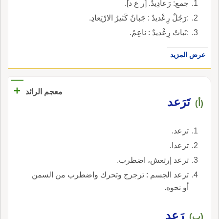
جمع: رَعادِيدُ. [ر ع د].
:رَجُلٌ رِعْديدٌ : جَبانٌ كَثيرُ الارْتِعادِ.
:نَباتٌ رِعْديدٌ : ناعِمٌ.
عرض المزيد
+
معجم الرائد
تَرَعد
(أ)
ترعد.
ترعدا.
ترعد إرتعش، اضطرب.
ترعد الجسم : ترجرج وتحرك واضطرب من السمن
أو نحوه.
رَعد
(ب)