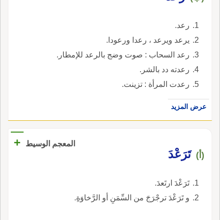
رعد.
يرعد ويرعد ، رعدا ورعودا.
رعد السحاب : صوت وضج بالرعد للإمطار.
رعدته دد بالشر.
رعدت المرأة : تزينت.
عرض المزيد
+
المعجم الوسيط
تَرَعْدَ
(أ)
تَرَعْدَ ارتَعدَ.
و تَرَعْدَ ترجْرَجَ من السِّمَنِ أو الرَّخاوَةِ.