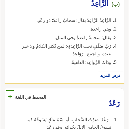
الرَّاعِدُ
(ب)
الرَّاعِدُ الرَّاعِدُ يقال: سحابٌ راعدٌ: ذو رَعْدٍ.
وهي راعدة.
يقال: سحابةٌ راعدةٌ وفي المثل.
رُبَّ صَلَفٍ تحت الرَّاعِدَةِ-: لمن يُكثر الكلامُ ولا خير
عنده. والجمع : رَوَاعِدُ.
وذاتُ الرَّوَاعِد: الداهيةُ.
عرض المزيد
+
المحيط في اللغة
رَعْدُ
ـ رَعْدُ: صَوْتُ السَّحابِ، أو اسْمُ مَلَكٍ يَسُوقُهُ كما
يَسوقُ الحادِي الإِبِلَ بِحُدائِهِ. وقد رَعَدَ.