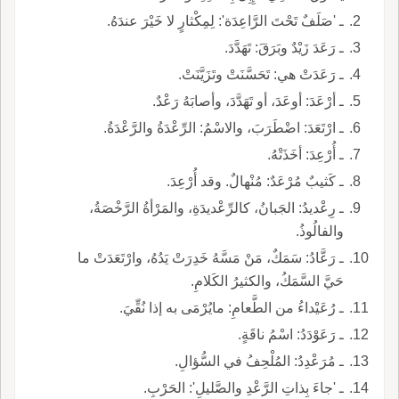
ـ 'صَلَفٌ تَحْتَ الرَّاعِدَة': لِمِكْثارٍ لا خَيْرَ عندَهُ.
ـ رَعَدَ زَيْدٌ وبَرَقَ: تَهَدَّدَ.
ـ رَعَدَتْ هي: تَحَسَّنَتْ وتَزَيَّنَتْ.
ـ أرْعَدَ: أوعَدَ، أو تَهَدَّدَ، وأصابَهُ رَعْدٌ.
ـ ارْتَعَدَ: اضْطَرَبَ، والاسْمُ: الرِّعْدَةُ والرَّعْدَةُ.
ـ أُرْعِدَ: أخَذَتْهُ.
ـ كَثيبٌ مُرْعَدٌ: مُنْهالٌ. وقد أُرْعِدَ.
ـ رِعْديدُ: الجَبانُ، كالرِّعْديدَةِ، والمَرْأةُ الرَّخْصَةُ،
والفالُوذُ.
ـ رَعَّادُ: سَمَكٌ، مَنْ مَسَّهُ خَدِرَتْ يَدُهُ، وارْتَعَدَتْ ما
حَيَّ السَّمَكُ، والكثيرُ الكَلامِ.
ـ رُعَيْداءُ من الطَّعامِ: مايُرْمَى به إذا نُقِّيَ.
ـ رَعَوْدَدُ: اسْمُ ناقَةٍ.
ـ مُرَعْدِدُ: المُلْحِفُ في السُّؤالِ.
ـ 'جاءَ بِذاتِ الرَّعْدِ والصَّليلِ': الحَرْبِ.