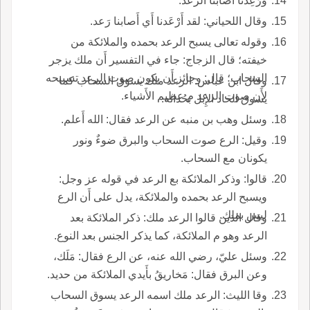
ورُعِدْنا أَصابنا الرعد.
وقال اللحياني: لقد أَرْعَدنا أَي أَصابنا رَعد.
وقوله تعالى يسبح الرعد بحمده والملائكة من
خيفته؛ قال الزجاج: جاء في التفسير أَن ملك يزجر
السحاب؛ قال: وجائز أَن يكون صوت الرعد تسبيحه
وقال ابن عباس: الرعد ملك يسوق السحاب كما
لأَن صوت الرعد م عظيم الأَشياء.
يسوق الحاد الإِبل بحُدائه.
وسئل وهب بن منبه عن الرعد فقال: الله أَعلم.
وقيل: الرع صوت السحاب والبرق ضوءٌ ونور
يكونان مع السحاب.
قالوا: وذكر الملائكة بع الرعد في قوله عز وجل:
ويسبح الرعد بحمده والملائكة، يدل على أَن الرع
ليس بملك.
وقال الذين قالوا الرعد ملك: ذكر الملائكة بعد
الرعد وهو م الملائكة، كما يذكر الجنس بعد النوع.
وسئل عليّ، رضي الله عنه، عن الرع فقال: مَلَك،
وعن البرق فقال: مَخاريقُ بأَيدي الملائكة من حديد.
وقا الليث: الرعد ملك اسمه الرعد يسوق السحاب