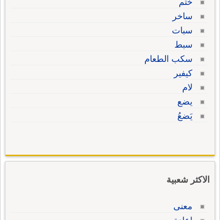
ختم
ساخر
سبات
سبط
سكب الطعام
كيفير
لام
يضع
يَضعُ
الاكثر شعبية
معنى