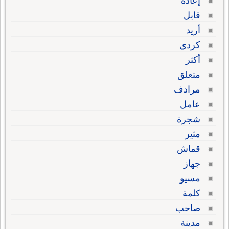
إعادة
قابل
أريد
كردي
أكثر
متعلق
مرادف
عامل
شجرة
مثير
قماش
جهاز
مسيو
كلمة
صاحب
مدينة