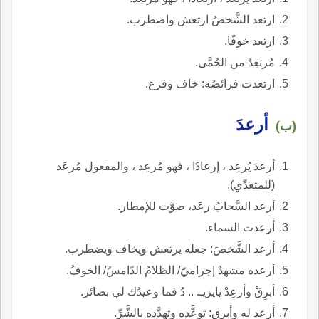
ارتعد الشَّخصُ ارتعش واضطرب.
ارتعد خوفًا.
مُرتعِدٌ من الحُمَّى.
ارتعدت فرائصُه: خاف وفزع.
أرعدَ
(ب)
أرعدَ يُرعِد ، إرعادًا ، فهو مُرعِد ، والمفعول مُرعَد
(للمتعدِّي).
أرعد السَّحابُ رعَد، صوَّت للإمطار.
أرعدت السماء.
أرعد الشَّخصَ: جعله يرتعش ويخاف ويضطرب.
أرعده مشهدٌ إجراميّ/ الظلامُ الدّامسُ/ الخوفُ.
أبرِقْ وأرعِدْ يايزيـ. .. دُ فما وعيدُك لي بضائر.
أرعد له وأبرق: توعَّده وتهدَّده بالشَّرِّ.