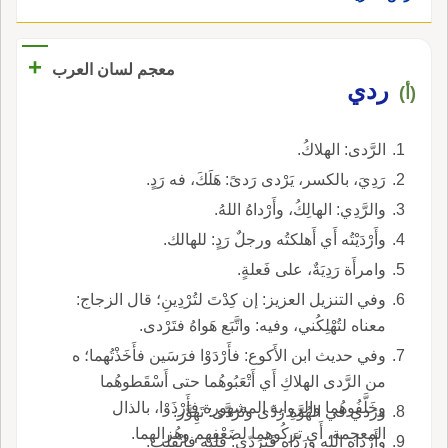
+
معجم لسان العرب
ردي
(أ)
الرَّدى: الهلاكُ.
رَدِيَ، بالكسر، يَرْدى رَدىً: هَلَكَ، فه رَدٍ.
والرَّدِي: الهالِكُ، وأَرْداهُ اللهُ.
وأَرْدَيْتُه أَي أَهلكتُه ورجلٌ رَدٍ: للهالك.
وامرأَة رَدِيَةٌ، على فَعلةٍ.
وفي التنزيل العزيز: إن كِدْتَ لتُرْدِينِ؛ قال الزجاج:
معناه لتُهْلِكُني، وفيه: واتَّبَع هَواهُ فتَرْدى.
وفي حديث ابن الأَكوع: فأَرْدَوْا فرَسَين فأَخَذْتُهما؛ ه
من الرَّدى الهلاكِ أَي أَتْعَبُوهُما حتى أَسْقَطوهُما
وخَلَّفُوهُما والرواية المشهورة فأَرْذَوْا، بالذال
ورَدي في الهُوَّةِ رَدًى وتَرَدَّى: تَهِوَّر.
المعجمة، أَي تركُوهما لضَعْفِهم وهُزالهما.
وأَرْداه الله ورَدَّاه فَتَرَدّى: قلبَه فانْقَلب.