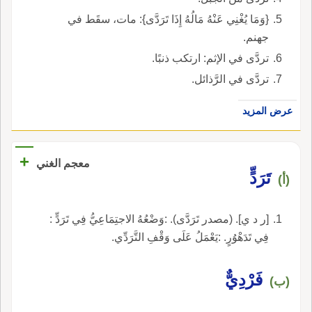
{وَمَا يُغْنِي عَنْهُ مَالُهُ إِذَا تَرَدَّى}: مات، سقَط في
جهنم.
تردَّى في الإثم: ارتكب ذنبًا.
تردَّى في الرَّذائل.
عرض المزيد
+
معجم الغني
تَرَدٍّ
(أ)
[ر د ي]. (مصدر تَرَدَّى). :وَضْعُهُ الاجتِمَاعِيُّ فِي تَرَدٍّ :
فِي تَدَهْوُرٍ. :يَعْمَلُ عَلَى وَقْفِ التَّرَدِّي.
فَرْدِيٌّ
(ب)