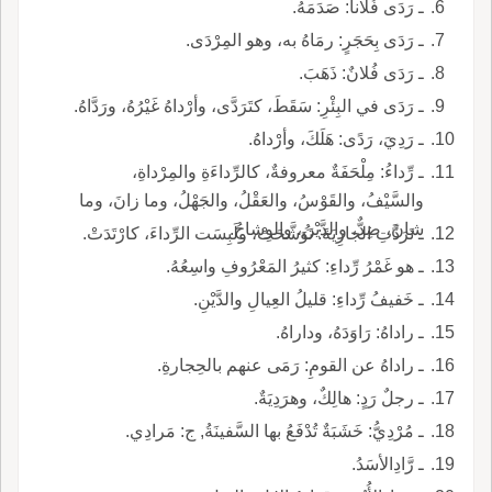
ـ رَدَى فُلاناً: صَدَمَهُ.
ـ رَدَى بِحَجَرٍ: رمَاهُ به، وهو المِرْدَى.
ـ رَدَى فُلانٌ: ذَهَبَ.
ـ رَدَى في البِئْرِ: سَقَطَ، كتَرَدَّى، وأرْداهُ غَيْرُهُ، ورَدَّاهُ.
ـ رَدِيَ، رَدًى: هَلَكَ، وأرْداهُ.
ـ رِّداءُ: مِلْحَفَةٌ معروفةٌ، كالرِّداءَةِ والمِرْداةِ،
والسَّيْفُ، والقَوْسُ، والعَقْلُ، والجَهْلُ، وما زانَ، وما
شانَ، ضِدٌّ، والدَّيْنُ، والوِشاحُ.
ـ تَرَدَّتِ الجارِيَةَ: تَوَشَّحَتْ، ولَبِسَت الرِّداءَ، كارْتَدَتْ.
ـ هو غَمْرُ رِّداءِ: كثيرُ المَعْرُوفِ واسِعُهُ.
ـ خَفيفُ رِّداءِ: قليلُ العِيالِ والدَّيْنِ.
ـ راداهُ: رَاوَدَهُ، وداراهُ.
ـ راداهُ عن القومِ: رَمَى عنهم بالحِجارةِ.
ـ رجلٌ رَدٍ: هالِكٌ، وهرَدِيَةٌ.
ـ مُرْدِيُّ: خَشَبَةٌ تُدْفَعُ بها السَّفينَةُ, ج: مَرادِي.
ـ رَّادِالأسَدُ.