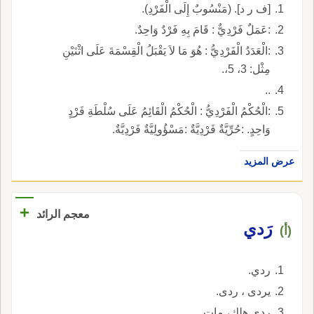
[ف ر د]. (مَنْسُوبٌ إِلَى الْفَرْدِ).
:عَمَلٌ فَرْدِيٌّ : قَامَ بِهِ فَرْدٌ وَاحِدٌ.
:الْعَدَدُ الْفَرْدِيُّ : هُوَ مَا لاَ يَقْبَلُ الْقِسْمَةَ عَلَى اثْنَيْنِ
مِثْل: 3، 5،.
..
:الْحُكْمُ الْفَرْدِيُّ : الْحُكْمُ الْقَائِمُ عَلَى سُلْطَةِ فَرْدٍ
وَاحِدٍ. :حُرِّيَّةٌ فَرْدِيَّةٌ :مَسْؤُولِيَّةٌ فَرْدِيَّةٌ.
عرض المزيد
+
معجم الرائد
رَدي
(أ)
ردي.
يردى ، ردى.
ردي هلك، مات.