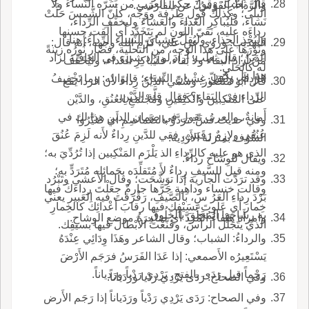
قال ثعلب: وقول حكي العرَب من سَرّه النَّساءُ ولا
والرَّداءُ: القَوْسُ؛ عن الفارسي.
البِلى؛ وكذلك قول طرفة ووَجْه، كأَنّ الشَّمسَ حَلَّتْ
نَساءَ، فلْيُباكِرِ الغَداءَ والعَشاءَ وليخفِّفِ الرِّداء،
رِداءَه عليه، نَقيّ اللَّونِ لم يَتَخَدَّد أَي أَلقت حسنها
وليُحْذِ الحِذاء، وليُقِلَّ غِشيانَ النِّساء الرِّداءُ: هنا
التهذيب: وروي عن علي، كرّم الله وجهه، أَنه قال:
ونُورَها على هذا الوجه، من التحلية، فصار نُورُه زينةً
الدَينُ؛ قال ثعلب: أَرادَ لو زاد شيء في العافية لزاد
مَنْ أَراد البقاء ولا بَقاء، فلْيُباكِرِ الغَداء، وليُخَفِّف
له كالحَلْيِ.
هذا ول يكون.
الرَّداء، وليُقِلّ غِشْيانَ النِّساءِ؛ قالوا له: وما تَخْفِيفُ
قال أَبو منصور: وسُمِّي الدَّيْنُ رِداءً لأن الردا يقَع
الرِّداء في البَقاءِ؟ فقال قِلَّة الدَّيْنِ.
على المَنْكِبين والكَتِفَينِ ومُجْتَمَعِ العُنُقِ، والدَّيْن
أَمانةٌ، والعرب تقول في ضمان الدين هذا لك في
وفي حديث قُسٍّ: ترَدَّوْ بالصَّماصِمِ أَي صَيَّرُوا
عُنُقي ولازِمٌ رَقَبَتي، فقي للدَّينِ رِداءٌ لأَنه لَزِمَ عُنُقَ
السُّوُف بمنزلة الأَرْدِية.
الذي هو عليه كالرِّداءِ الذ يَلْزَم المَنْكِبين إذا تُرُدِّيَ به؛
ويقال للوِشاح رداءٌ.
ومنه قيل للسَّيفِ رِداءٌ لأَ مُتَقلِّدَه بحَمائِله مُتَرَدٍّ به؛
وقد ترَدَّت الجارية إذا توَشَّحَت؛ وقال الأَعشى وتَبْرُد
وقالت خنساء وداهِيةٍ جَرَّها جارِمٌ جعَلْتَ رداءَكَ فيها
بَرْدَ رِداءِ العَرُ سِ، بالصَّيفِ، رَقْرَقتَ فيه العَبير يعني
خِمار أَي عَلَوتَ بسَيْفِك فيها رقابَ أَعْدائِكَ كالخِمارِ
به رِشاحَها المُخَلَّقَ بالخَلُوق.
وامرأَة هَيْفاءُ المُرَدَّ أَي ضامِرَةُ موضعِ الوِشاحِ.
الذي يتَجَلَّل الرأْسَ، وقَنَّعْتَ الأَبْطالَ فيها بسيفِك.
والرداءُ: الشباب؛ وقال الشاعر وهَذَا وِدَائِي عِنْدَهُ
يَسْتَعِيرُه الأَصمعي: إذا عَدَا الفَرَسُ فرَجَم الأَرْضَ
رَجْماً قيل رَدَى بالفتح، يَرْدِي رَدْياً ورَدياناً.
وفي الصحاح: رَدَى يَرْدِي رَدْيا ورَدَياناً.
وفي الصحاح: رَدَى يَرْدِي رَدْياً ورَدَياناً إذا رَجَم الأَرض