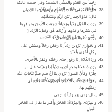
رَجْماً بين العَدْو والمَشْي الشديد؛ وفي حديث عاتكة
بجَأْوَاءَ تَرْدِي حافَتَيه المَقَانِب أَي تَعْدُو.
قال الأَصمعي: قلت لِمُنْتَجِعِ بنِ نَبهان ما الرَّدَيان
قال: عَدْوُ الحِمارِ بَيْنَ آرِيِّهِ ومُتَمَعَّكِه.
ورَدَت الخَيْل رَدْياً ورَدَياناً: رَجَمَت الأَرضَ بحَوافِرِها
في سَيْرِها وعَدْوِها وأَرْدَاها هُو، وقيل: الرَّدَيانُ
التَّقْريبُ، وقيل: الرَّدَيان عَدْوُ الفَرَس.
ورَدَى الغُرابُ يَرْدِي: حَجَلَ.
والجَواري يَرْدِين رَدْياً إذا رَفَعْنَ رِجْلاً ومَشَيْن على
رِجْلٍ أُخْرَى يَلْعَبْنَ.
ورَدَ الغُلامُ إذا رَفَع إحدَى رِجْلَيْه وقَفَزَ بالأُخرى.
ورَدَيتُ فلانا بحَجَرٍ أرْدِيهِ رَدْياً إذا رَمَيْته؛ قال ابن
حِلِّزَةَ وكأنَّ المَنونَ تَرْدِي بِنَا أعْ صَم صمٍّ يَنْجَابُ عَنْه
العَمَاء وَرَدَيْتُه بالحِجارَةِ أَرْدِيهِ رَدْياً: رَمَيْته.
وفي حديث اب الأَكوع: فَرَدَيْتُهُم بالحجارة أَي
رَمَيْتُهُم بها.
يقال: رَدَى يَرْدِ رَدْياً إذا رَمَى.
والمِرْدَى والمِرْدَاةُ: الحَجَرُ وأَكثر ما يقال ف الحَجَرِ
الثَّقِيلِ.