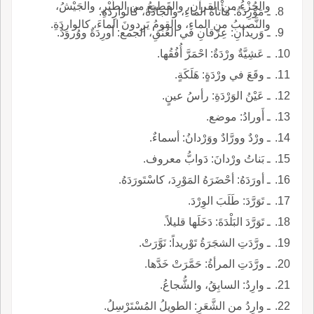
والجُزْءُ من القرآنِ، والقَطيعُ من الطَّيْرِ، والجَيْشُ،
ـ مَوْرِدَةُ: مَأْتاةُ الماءِ، والجادَّةُ، كالوارِدَةِ.
والنَّصيبُ من الماءِ، والقومُ يَرِدونَ الماءَ، كالوارِدَةِ.
ـ وَريدانِ: عِرْقانِ في العُنُقِ، الجمع: أورِدَةٌ ووُرودٌ.
ـ عَشِيَّةٌ ورْدَةٌ: احْمَرَّ أُفُقُها.
ـ وقَعَ في ورْدَةٍ: هَلَكَةٍ.
ـ عَيْنُ الوَرْدَةِ: رأسُ عينٍ.
ـ أَورادُ: موضع.
ـ ورْدٌ وورَّادٌ ووَرْدانُ: أسماءٌ.
ـ بَناتُ ورْدانَ: دَوابُّ معروف.
ـ أورَدَهُ: أحْضَرَهُ المَوْرِدَ، كاسْتَورَدَهُ.
ـ تَوَرَّدَ: طَلَبَ الوِرْدَ.
ـ تَوَرَّدَ البَلْدَةَ: دَخَلَها قليلاً.
ـ ورَّدَتِ الشجَرَةُ تَوْريداً: نَوَّرَتْ.
ـ ورَّدَتِ المرأةُ: حَمَّرَتْ خَدَّها.
ـ وارِدُ: السابِقُ، والشُّجاعُ.
ـ وارِدُ من الشَّعَرِ: الطويلُ المُسْتَرْسِلُ.