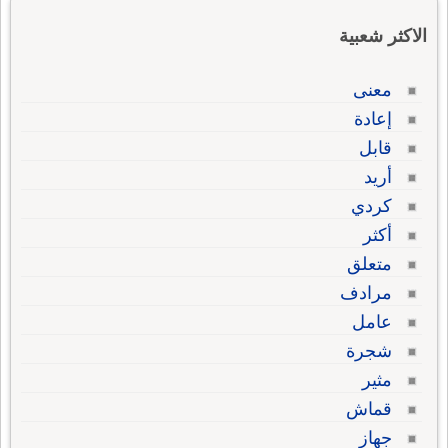
الاكثر شعبية
معنى
إعادة
قابل
أريد
كردي
أكثر
متعلق
مرادف
عامل
شجرة
مثير
قماش
جهاز