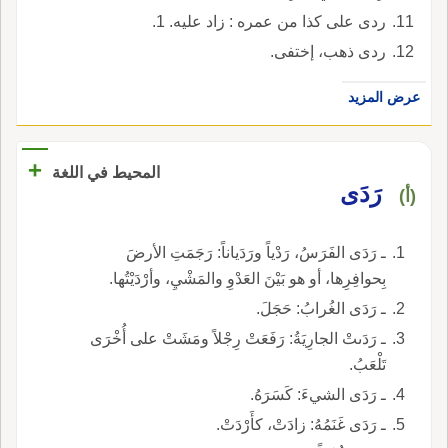
ردى على كذا من عمره : زاد عليه. 1.
ردى ذهب، إختفى.
عرض المزيد
+
المحيط في اللغة
رَدَى
(أ)
ـ رَدَى الفَرَسُ، رَدْياً ورَدَياناً: رَجَمَتِ الأرضَ
بِحوافِرِها، أو هو بَيْنَ العَدْوِ والمَشْيِ، وأرْدَيْتُها.
ـ رَدَى الغُرابُ: حَجَلَ.
ـ رَدَىتْ الجارِيَةُ: رَفَعَتْ رِجْلاً ومَشَتْ على أُخْرَى
تَلْعَبُ.
ـ رَدَى الشيءَ: كَسَرَهُ.
ـ رَدَى غَنَمُهُ: زادَتْ، كأَرْدَتْ.