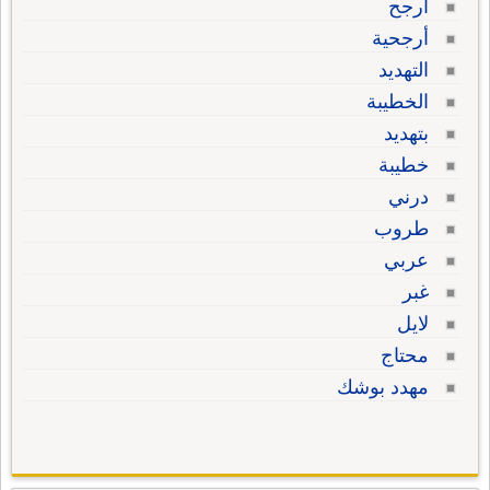
أرجح
أرجحية
التهديد
الخطيبة
بتهديد
خطيبة
درني
طروب
عربي
غبر
لايل
محتاج
مهدد بوشك