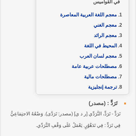
في القواميس
معجم اللغة العربية المعاصرة
معجم الغني
معجم الرائد
المحيط في اللغة
معجم لسان العرب
مصطلحات عربية عامة
مصطلحات مالية
ترجمة إنجليزية
تَرَدٍّ : (مصدر)
تَرَدٍّ - تَرَدٍّ، التَّرَدِّي [ر د ي] (مصدر: تَرَدَّى). وَضْعُهُ الاجتِمَاعِيُّ
فِي تَرَدٍّ : فِي تَدَهْوُرٍ. يَعْمَلُ عَلَى وَقْفِ التَّرَدِّي.