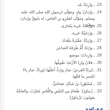
ـ وارِدَةُ: بلد.
ـ وَرْدانُ: وادٍ، ومَوْلًى لرسولِ الله صلى الله عليه
وسلم، ومَوْلًى لعَمْرِو بنِ العاص، له سُوقُ ورْدانَ:
بِمصْرَ.
ـ ورْدانَةُ: قرية بِبُخارَى.
ـ وَرْدانِيَّةُ: قرية.
ـ وَرْدِيَّةُ: مَقْبُرَةٌ ببَغْدادَ.
ـ ورْدَةُ: أُمُّ طَرَفَةَ الشاعِرِ.
ـ وارِداتُ: موضع.
ـ فلانٌ وارِدُ الأَرْنَبَةِ: طَويلُها.
ـ إيرادَّ الفَرسُ: صارَ ورْداً، أصْلُها: إورادَّ، صارَ ياءً
لكسرِ ما قَبْلَها.
ـ مُسْتَوْرِدُ بنُ شَدَّادٍ: صَحابيٌّ.
ـ زُماوَرْدُ: طَعامٌ من البَيْضِ واللَّحْمِ، مُعَرَّبٌ، والعامَّةُ
يقولون: بَزْماوَرْدُ.
عرض المزيد