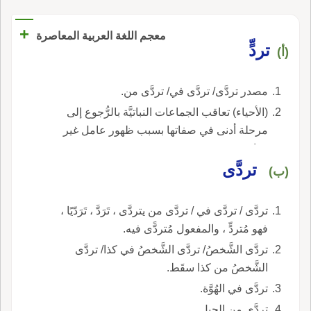
+
معجم اللغة العربية المعاصرة
تردٍّ
(أ)
مصدر تردَّى/ تردَّى في/ تردَّى من.
(الأحياء) تعاقب الجماعات النباتيَّة بالرُّجوع إلى
مرحلة أدنى في صفاتها بسبب ظهور عامل غير
مُواتٍ.
تردَّى
(ب)
تردَّى / تردَّى في / تردَّى من يتردَّى ، تَرَدَّ ، تَرَدّيًا ،
فهو مُتردٍّ ، والمفعول مُتردًّى فيه.
تردَّى الشَّخصُ/ تردَّى الشَّخصُ في كذا/ تردَّى
الشَّخصُ من كذا سقَط.
تردَّى في الهُوَّة.
تردَّى من الجبل.