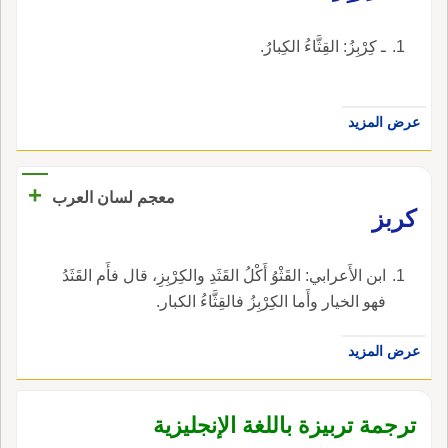
ـ كِرْبِزُ: القِثَّاءُ الكِبارُ.
عرض المزيد
+
معجم لسان العرب
كربز
ابن الأَعرابي: القَثْوُ أَكْلُ القَثَدِ والكِرْبِزِ، قال فأَم القَثَدُ
فهو الخيار وأَما الكِرْبِزُ فالقِثَّاءُ الكبار.
عرض المزيد
ترجمة تربيزة باللغة الإنجليزية