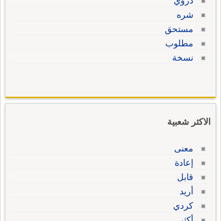
ذروي
شره
مستحق
مطلوب
نسخة
الاكثر شعبية
معنى
إعادة
قابل
أريد
كردي
أكثر