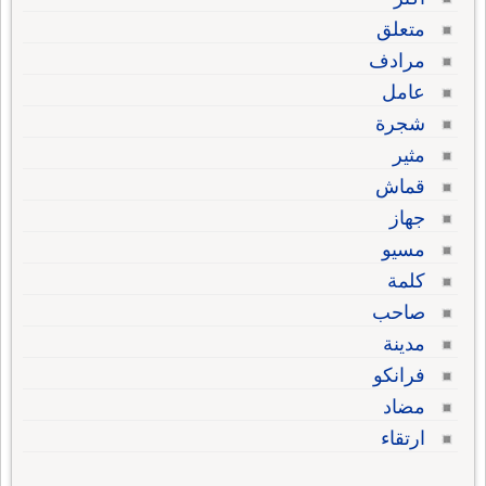
متعلق
مرادف
عامل
شجرة
مثير
قماش
جهاز
مسيو
كلمة
صاحب
مدينة
فرانكو
مضاد
ارتقاء