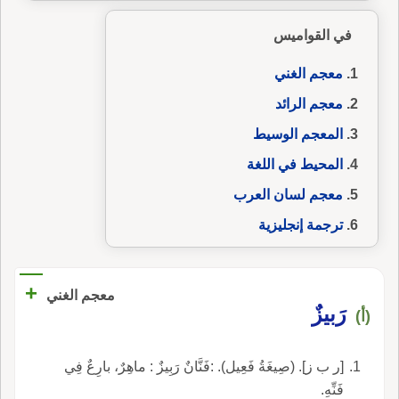
في القواميس
معجم الغني
معجم الرائد
المعجم الوسيط
المحيط في اللغة
معجم لسان العرب
ترجمة إنجليزية
+
معجم الغني
رَبيزٌ
(أ)
[ر ب ز]. (صِيغَةُ فَعِيل). :فَنَّانٌ رَبِيزٌ : ماهِرٌ، بارِعٌ فِي
فَنِّهِ.