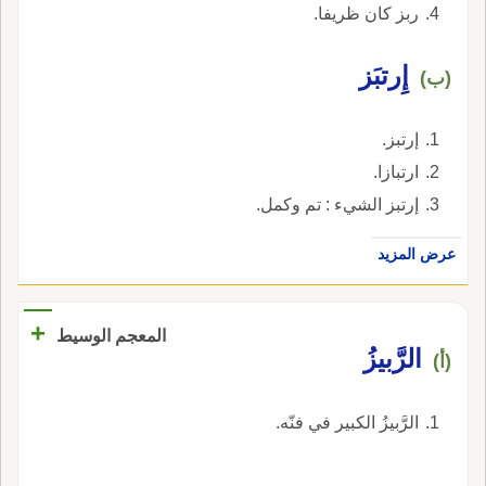
ربز كان ظريفا.
إِرتبَز
(ب)
إرتبز.
ارتبازا.
إرتبز الشيء : تم وكمل.
عرض المزيد
+
المعجم الوسيط
الرَّبيزُ
(أ)
الرَّبيزُ الكبير في فنّه.