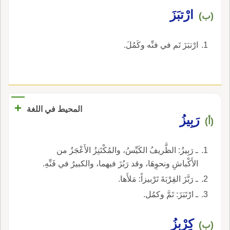
ارْتبَزَ
(ب)
ارْتبَزَ تَم في فنِّه وكَمُلَ.
+
المحيط في اللغة
رَبِيزُ
(أ)
ـ رَبِيزُ: الظَّريفُ الكَيِّسُ، والمُكْتَنِزُ الأَعْجَزُ من
الأَكْباشِ ونحوِهَا، وقد رَبُزَ فيهما، والكبيرُ في فَنِّهِ.
ـ رَبَّزَ القِرْبَةَ تَرْبيزاً: مَلأَها.
ـ ارْتَبَزَ: تَمَّ وكمُل.
كِرْبِزُ
(ب)