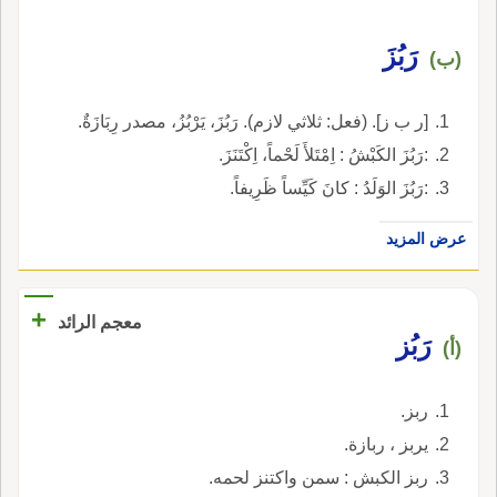
رَبُزَ
(ب)
[ر ب ز]. (فعل: ثلاثي لازم). رَبُزَ، يَرْبُزُ، مصدر رِبَازَةٌ.
:رَبُزَ الكَبْشُ : اِمْتَلأَ لَحْماً، اِكْتَنَزَ.
:رَبُزَ الوَلَدُ : كانَ كَيِّساً ظَرِيفاً.
عرض المزيد
+
معجم الرائد
رَبُز
(أ)
ربز.
يربز ، ربازة.
ربز الكبش : سمن واكتنز لحمه.