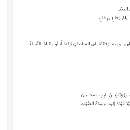
 البلادِ.
 أيامُ رَفاعٍ ورِفاعٍ.
م، ومنه: رَفَعْتُهُ إلى السلطانِ رُفْعاناً، أو مَعْناهُ: النِّساءُ
رُوَيْفِعُ بنُ ثابِتٍ: صحابيان.
َدُ قَيْدَهُ إليه، وشِدَّةُ الصَّوْتِ.