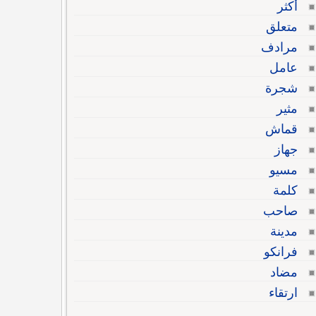
أكثر
متعلق
مرادف
عامل
شجرة
مثير
قماش
جهاز
مسيو
كلمة
صاحب
مدينة
فرانكو
مضاد
ارتقاء