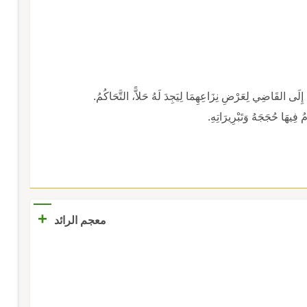
اءُ إِلَى القَاضِي لِعَرْضِ نِزَاعِهِمَا لِيَجِدَ لَهُ حَلاًّ، التَّحَاكُمُ.
ُ فِيهَا حُجَجَهُ وَتَبْرِيرَاتِهِ.
+
معجم الرائد