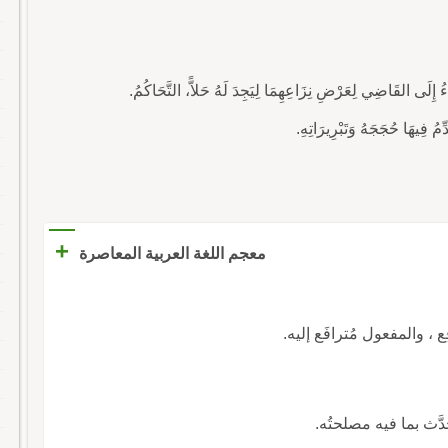
+
معجم اللغة العربية المعاصرة
فِع ، والمفعول مُترافَع إليه.
دَّث بما فيه مصلحتُه.