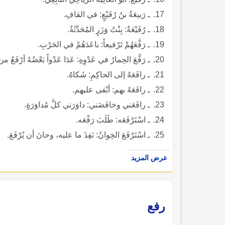
ـ رَبيعَةُ بنُ رُفَيْعٍ: في القافِ.
ـ رُفَيْعَةٌ: بِنْتُ وَزَرٍ المُحَدِّثَةُ.
ـ رَفَّعَهُمْ تَرْفيعاً: باعَدَهُمْ في الحَرْبِ.
ـ رَفَّعَ الحِمارُ في عَدْوِهِ: عَدَا عَدْواً بَعْضُهُ أرْفَعُ
ـ رافَعَهُ إلى الحاكِمِ: شَكاهُ.
ـ رافَعَهُ بهم: أبْقى عليهم.
ـ رافَعَني وخافَضَني: داوَرَني كلَّ مُداوَرَةٍ.
ـ اسْتَرْفَعَه: طَلَبَ رَفْعَه.
ـ اسْتَرْفَعَ الخِوانُ: نَفِذَ ما عليه، وحانَ أن يُرْفَعَ.
عرض المزيد
رفع