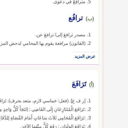
مترافِعٌ في دعوى.
ترافُع
(ب)
مصدر ترافعَ إلى/ ترافعَ عن.
(القانون) مرافعة يقوم بها المحامي لدحض المزاعم 
عرض المزيد
تَرَافَعَ
(أ)
[ر ف ع]. (فعل: خماسي لازم، متعد بحرف). تَرَافَعْتُ، أَتَرَافَعُ، تَرَافَعْ، مصدر تَرَافُعٌ.
:تَرَافَعَ الْمُتَنَازِعَانِ إِلَى القَاضِي : اِلتَجَأَ كُلُّ وَاحِدٍ مِنْهُ
:تَرَافَعَ الْمُحَامِي ثَلاَثَ سَاعَاتٍ أَمَامَ القُضَاةِ لِلدِّفَاعِ عَ
:تَرَافَعَ الوَلَدَانِ : رَفَعَ كُلٌّ مِنْهُمَا الآخَرَ.