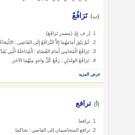
تَرَافُعٌ
(ب)
[ر ف ع]. (مصدر تَرَافَعَ).
:لَمْ يَبْقَ أَمَامَهُمَا إِلاَّ التَّرَافُعُ إِلَى القَاضِي : الاِلْتِجَ
:تَرَافُعُ الْمُحَامِي أَمَامَ القُضَاةِ : الْمُدَاخَلَةُ الَّتِي يُقَدِّم
:تَرَافُعُ الوَلَدَيْنِ : رَفْعُ كُلِّ وَاحِدٍ مِنْهُمَا الآخَرَ.
عرض المزيد
ترافع
(أ)
ترافعا.
ترافع المتخاصمان إلى القاضي : تحاكما.