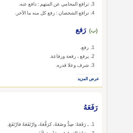
ترافع المحامي عن المتهم : دافع عنه.
ترافع الشخصان : رفع كل منه ما الآخر.
رَفع
(ب)
رفع.
يرفع ، رفعة ورفاعة.
شرف وعلا قدره.
عرض المزيد
رَفَعَهُ
ـ رَفَعَهُ: ضِدُّ وضَعَهُ، كرَفَّعَهُ، وارْتَفَعَهُ فارْتَفَعَ.