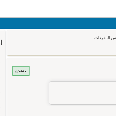
وس المفردات
ا
بلا تشكيل