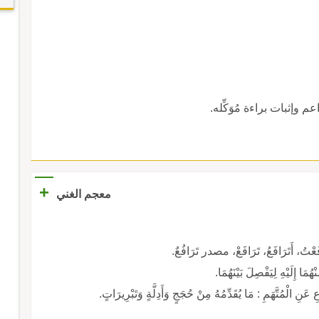
وإثبات براءة مُوَكِّله.
+
معجم الغني
مَا إِلَيْهِ لِيَفْصِلَ بَيْنَهُمَا.
نِ الْمُتَّهَمِ : مَا يُقَدِّمُهُ مِنْ حُجَجٍ وَأَدِلَّةٍ وَتَبْرِيرَاتٍ.