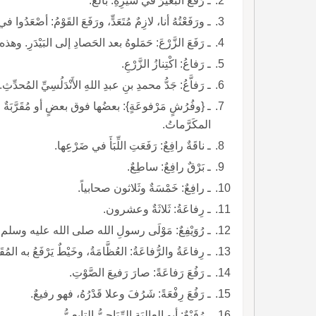
ـ رَفَعَ البَعيرُ في سَيْرِهِ: بالَغَ.
ـ ورَفَعْتُهُ أنا، لازِمٌ مُتَعَدٍّ، ورَفَعَ القَوْمُ: أصْعَدُوا في
ـ رَفَعَ الزَّرْعَ: حَمَلوهُ بعد الحَصادِ إلى البَيْدَرِ. وهذه
ـ رَفاعُ: اكْتِنازُ الزَّرْعِ.
ـ رَفاَّعُ: جَدُّ محمدِ بنِ عبدِ اللهِ الأَنْدَلُسِيِّ المُحدِّثِ.
ـ {وفُرُشٍ مَرْفوعَةٍ}: بعضُها فوق بعضٍ أو مُقَرَّبَةٌ له
المكَرَّماتُ.
ـ ناقَةٌ رافِعٌ: رَفَعَتِ اللِّبَأَ في ضَرْعِها.
ـ بَرْقٌ رافِعٌ: ساطِعٌ.
ـ رافِعٌ: خَمْسَةٌ وثَلاثون صحابياً.
ـ رِفاعَةُ: ثَلاثَةٌ وعشرون.
ـ رُوَيْفِعٌ: مَوْلَى رسولِ الله صلى الله عليه وسلم، و
ـ رِفاعَةُ والرُّفاعَةُ: العُظَّامَةُ، وخَيْطٌ يَرْفَعُ به المُقَيّ
ـ رَفُعَ رَفاعَةً: صارَ رَفيعَ الصَّوْتِ.
ـ رَفُعَ رِفْعَةً: شَرُفَ وعلا قَدْرُهُ، فهو رفيعٌ.
ـ رُفَيْعٌ: أبو العالِيَة الرِّيَاحِيُّ التابِعِيُّ.