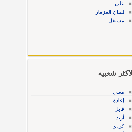
على
لسان المزمار
مستغل
لاكثر شعبية
معنى
إعادة
قابل
أريد
كردي