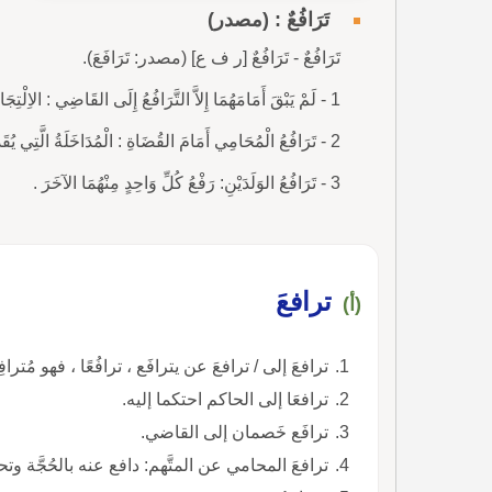
تَرَافُعٌ : (مصدر)
تَرَافُعٌ - تَرَافُعٌ [ر ف ع] (مصدر: تَرَافَعَ).
1 - لَمْ يَبْقَ أَمَامَهُمَا إِلاَّ التَّرَافُعُ إِلَى القَاضِي : الاِلْتِجَاءُ إِلَى القَاضِي لِعَرْضِ نِزَاعِهِمَا لِيَجِدَ لَهُ حَلاًّ، التَّحَاكُمُ.
2 - تَرَافُعُ الْمُحَامِي أَمَامَ القُضَاةِ : الْمُدَاخَلَةُ الَّتِي يُقَدِّمُ فِيهَا حُجَجَهُ وَتَبْرِيرَاتِهِ.
3 - تَرَافُعُ الوَلَدَيْنِ: رَفْعُ كُلِّ وَاحِدٍ مِنْهُمَا الآخَرَ .
ترافعَ
(أ)
ترافعَ إلى / ترافعَ عن يترافَع ، ترافُعًا ، فهو مُترا
ترافعَا إلى الحاكم احتكما إليه.
ترافَع خَصمان إلى القاضي.
ترافعَ المحامي عن المتَّهم: دافع عنه بالحُجَّة وتح