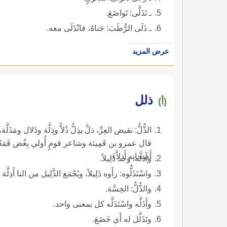
ـ تَذَلَّى: تَواضَعَ.
ـ ذَلَى الرُّطَبَ: جَناهُ، فانْذَلَى معه.
عرض المزيد
ذلل
(أ)
قال عمرو بن قَمِيئة وشاعر قومٍ أُولي بِغْض قَمَعْتُ،
أَصحابه أَذِلاَّءَ.
وأَذَلَّه: وجد ذَلِيلاً.
واسْتَذَلُّوه: رأَوه ذَلِيلاً، ويُجْمَع الذَّلِيل من النا أَذِلَّة وذُلاَّناً.
والذُّلُّ: الخِسَّة.
وأَذَلَّه واسْتَذَلَّه كل بمعنى واحد.
وتَذَلَّل له أَي خَضَعَ.