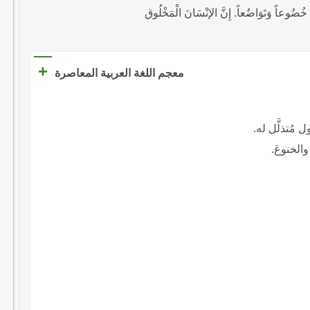
ً : خُضُوعاً وَتَوَاضُعاً. إِنَّ الإنْسَانَ الْمَخْلُوق
+
معجم اللغة العربية المعاصرة
عول مُتذلَّل له.
والخنوعَ.