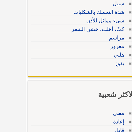
سنبل
شدة التمسك بالشكليات
شىء مماثل للأذن
كثّ، أهلب، خشن الشعر
مراسم
مغرور
هلبي
يفوز
لاكثر شعبية
معنى
إعادة
قابل