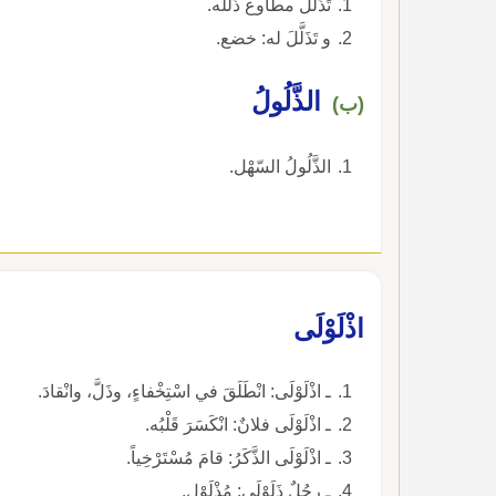
تَذَلَّلَ مطاوع ذَلَّلَه.
و تَذَلَّلَ له: خضع.
الذَّلُولُ
(ب)
الذَّلُولُ السّهْل.
اذْلَوْلَى
ـ اذْلَوْلَى: انْطَلَقَ في اسْتِخْفاءٍ، وذَلَّ، وانْقادَ.
ـ اذْلَوْلَى فلانٌ: انْكَسَرَ قَلْبُه.
ـ اذْلَوْلَى الذَّكَرُ: قامَ مُسْتَرْخِياً.
ـ رجُلٌ ذَلَوْلَى: مُذْلَوْلٍ.