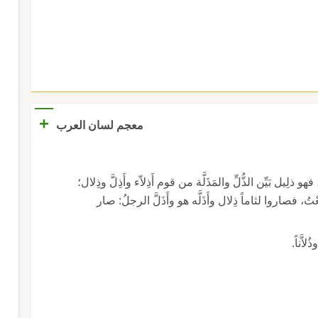
+
معجم لسان العرب
الذُّلُّ: نقيض العِزِّ، ذلَّ يذِلُّ ذُلاًّ وذِلَّة وذَلال ومَذَلَّة، فهو ذلِيل بَيِّن الذُّلِّ والمَذَلَّة من قوم أَذِلاّء وأَذِلَّ وذِلال؛
 فصاروا لثاماً ذِلال وأَذَلَّه هو وأَذَلَّ الرجلُ: صار