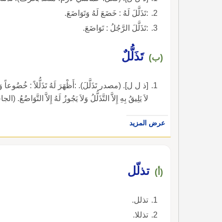
:تَذَلَّلَ لَهُ : خَضَعَ لَهُ وَتَوَاضَعَ.
:تَذَلَّلَ الرَّجُلُ : تَوَاضَعَ.
تَذَلُّلٌ
(ب)
[ذ ل ل]. (مصدر تَذَلَّلَ). :أَظْهَرَ لَهُ تَذَلُّلاً : خُضُوعاً وَت
لاَ يَلِيقُ بِهِ إِلاَّ التَّذَلُّلُ وَلاَ يَجُوزُ لَهُ إِلاَّ التَّوَاضُعُ. (
عرض المزيد
تذلّل
(أ)
تذلل.
تذللا.