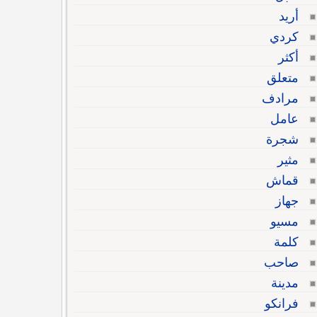
أريد
كردي
أكثر
متعلق
مرادف
عامل
شجرة
مثير
قماش
جهاز
مسيو
كلمة
صاحب
مدينة
فرانكو