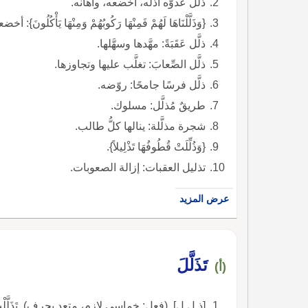
ذلَّل عدوَّه أذلّه، أخضعه، وأهانه.
{وَذَلَّلْنَاهَا لَهُمْ فَمِنْهَا رَكُوبُهُمْ وَمِنْهَا يَأْكُلُونَ}: أخض
ذلَّل عَقَبَةً: مهَّدها وسهَّلها.
ذلَّل الصِّعابَ: تغلَّب عليها وتجاوزها.
ذلَّل فرسًا جامحًا: روّضه.
طريقٌ مُذلَّل: مسلوك.
شجرة مذلَّلة: ينالها كلُّ طالب.
{وَذُلِّلَتْ قُطُوفُهَا تَذْلِيلاً}.
تذليل العقبات: إزالة الصعوبات.
عرض المزيد
تَذَلَّلَ
(أ)
[ذ ل ل]. (فعل: خماسي لازم، متعد بحرف). تَذَلَّلْتُ، أَتَذَ