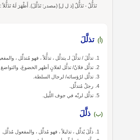
تَذَلُّلٌ - تَذَلُّلٌ [ذ ل ل] (مصدر: تَذَلَّلَ). أَظْهَرَ لَهُ تَذَلُّلا
تذلَّلَ
(أ)
تذلَّلَ / تذلَّلَ لـ يتذلَّل ، تذلُّلاً ، فهو مُتذلِّل ، والمف
تذلَّل فلانٌ/ تذلَّل لفلانٍ أظهر الخضوعَ، والتواضعَ 
تذلَّل لرُؤسائه/ لرجال السلطة.
رجلٌ مُتذلِّل.
تذلَّل لربِّه في جوف اللَّيل.
ذلَّلَ
(ب)
ذلَّلَ يُذلِّل ، تذليلاً ، فهو مُذلِّل ، والمفعول مُذلَّل.