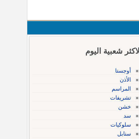
لاكثر شعبية اليوم
أوجستا
الأذن
المراسم
تشريفات
خشن
سد
سلوكيات
سنابل