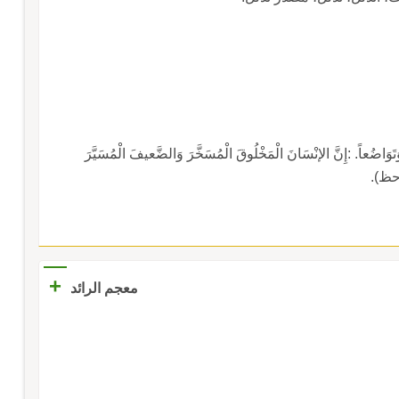
َوَاضُعاً. :إِنَّ الإنْسَانَ الْمَخْلُوقَ الْمُسَخَّرَ وَالضَّعيفَ الْمُسَيَّرَ
الجاحظ).
+
معجم الرائد