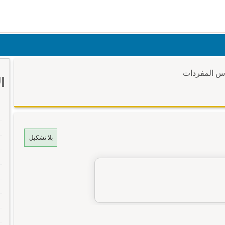
وس المفردات
ا
بلا تشكيل