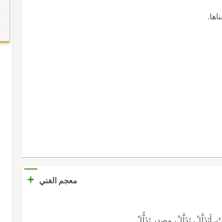
عناها.
+
معجم الغني
لَّلُ، تَذَلَّلْ، مصدر تَذَلُّلٌ.