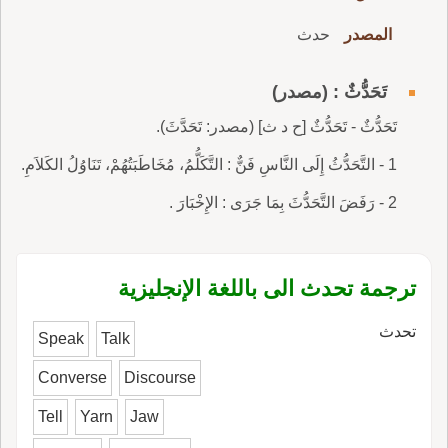
المصدر
حدث
تَحَدُّثٌ : (مصدر)
تَحَدُّثٌ - تَحَدُّثٌ [ح د ث] (مصدر: تَحَدَّثَ).
1 - التَّحَدُّثُ إِلَى النَّاسِ فَنٌّ : التَّكَلُّمُ، مُخَاطَبَتُهُمْ، تَنَاوُلُ الكَلاَمِ.
2 - رَفَضَ التَّحَدُّثَ بِمَا جَرَى : الإِخْبَارَ .
ترجمة تحدث الى باللغة الإنجليزية
تحدث
Speak
Talk
Converse
Discourse
Tell
Yarn
Jaw