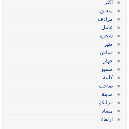
أكثر
متعلق
مرادف
عامل
شجرة
مثير
قماش
جهاز
مسيو
كلمة
صاحب
مدينة
فرانكو
مضاد
ارتقاء