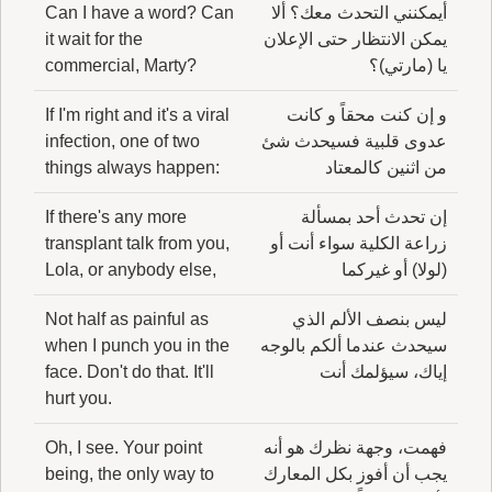
أيمكنني التحدث معك؟ ألا
Can I have a word? Can
يمكن الانتظار حتى الإعلان
it wait for the
يا (مارتي)؟
commercial, Marty?
و إن كنت محقاً و كانت
If I'm right and it's a viral
عدوى قلبية فسيحدث شئ
infection, one of two
من اثنين كالمعتاد
things always happen:
إن تحدث أحد بمسألة
If there's any more
زراعة الكلية سواء أنت أو
transplant talk from you,
(لولا) أو غيركما
Lola, or anybody else,
ليس بنصف الألم الذي
Not half as painful as
سيحدث عندما ألكم بالوجه
when I punch you in the
إياك، سيؤلمك أنت
face. Don't do that. It'll
hurt you.
فهمت، وجهة نظرك هو أنه
Oh, I see. Your point
يجب أن أفوز بكل المعارك
being, the only way to