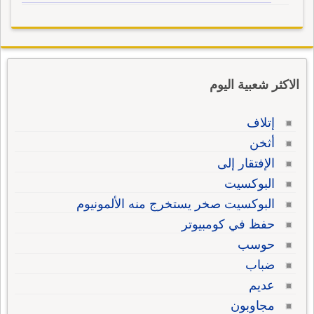
الاكثر شعبية اليوم
إتلاف
أثخن
الإفتقار إلى
البوكسيت
البوكسيت صخر يستخرج منه الألمونيوم
حفظ في كومبيوتر
حوسب
ضباب
عديم
مجاوبون