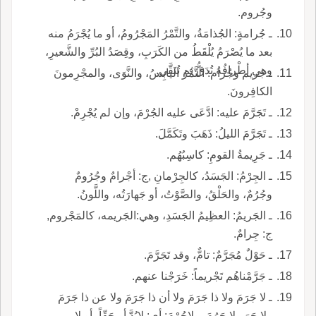
وجُروم.
ـ جُرامةٍ: الجُذامَةُ، والتَّمْرُ المَجْرُومُ، أو ما يُجْرَمُ منه
بعد ما يُصْرَمُ يُلْقَطُ من الكَرَبِ، وقِصَدُ البُرِّ والشَّعيرِ،
وهي أطْرافُهُ تُدَقُّ ثم تُنَقَّى.
ـ جَريم وجُرام: التَّمْرُ اليابِسُ، والنَّوَى، والمجْرِمونَ
الكافِرونَ.
ـ تَجَرَّمَ عليه: ادَّعَى عليه الجُرْمَ، وإن لم يُجْرِمْ.
ـ تَجَرَّمَ الليلُ: ذَهَبَ وتَكَمَّلَ.
ـ جَرِيمةُ القومِ: كاسِبُهُم.
ـ الجِرْمُ: الجَسَدُ، كالجِرْمانِ ,ج: أجْرامٌ وجُرُومٌ
وجُرُمٌ، والحَلْقُ، والصَّوْتُ، أو جَهارَتُه، واللَّونُ.
ـ الجَريمُ: العظِيمُ الجَسَدِ، وهي:الجَريمه، كالمَجْروم,
ج: جِرامٌ.
ـ حَوْلٌ مُجَرَّمٌ: تامٌّ، وقد تَجَرَّمَ.
ـ جَرَّمْناهُم تَجْريماً: خَرَجْنا عنهم.
ـ لا جَرَمَ ولا ذا جَرَمَ ولا أن ذا جَرَمَ ولا عن ذا جَرَمَ
ولا جَرَ ولا جَرُمَ، ولاجُرْمَ: أي: لابُدَّ أو حَقّاً، أو لا