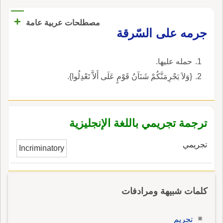
+
مصطلحات عربية عامة
جرمه على السّرقة
حمله عليها.
{وَلاَ يَجْرِمَنَّكُمْ شَنَآنُ قَوْمٍ عَلَى أَلاَّ تَعْدِلُوا}.
ترجمة تجريمي باللغة الإنجليزية
تجريمي
Incriminatory
كلمات شبيهة ومرادفات
تجريم