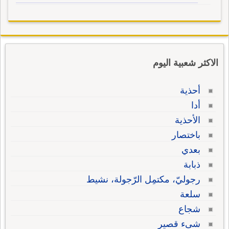
الاكثر شعبية اليوم
أحذية
أدا
الأحذية
باختصار
بعدي
ذبابة
رجوليّ، مكتمِل الرّجولة، نشيط
سلعة
شجاع
شىء قصير