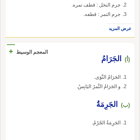
جرم النخل : قطف تمره.
جرم التمر : قطفه.
عرض المزيد
+
المعجم الوسيط
الجَرَامُ
(أ)
الجَرَامُ النَّوَى.
و الجَرَامُ التَّمرُ اليَابِسُ.
الجَرِمَةُ
(ب)
الجَرِمَةُ الجُرْمُ.