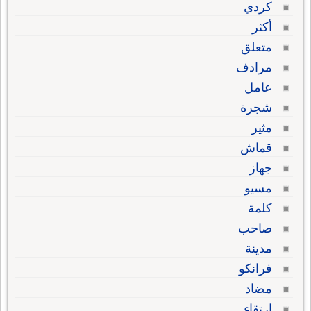
كردي
أكثر
متعلق
مرادف
عامل
شجرة
مثير
قماش
جهاز
مسيو
كلمة
صاحب
مدينة
فرانكو
مضاد
ارتقاء