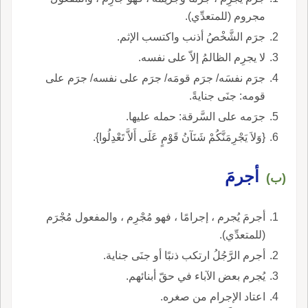
مجروم (للمتعدِّي).
جرَم الشَّخْصُ أذنب واكتسب الإثم.
لا يجرِم الظالمُ إلاّ على نفسه.
جرَم نفسَه/ جرَم قومَه/ جرَم على نفسه/ جرَم على
قومه: جنَى جنايةً.
جرَمه على السَّرقة: حمله عليها.
{وَلاَ يَجْرِمَنَّكُمْ شَنَآنُ قَوْمٍ عَلَى أَلاَّ تَعْدِلُوا}.
أجرمَ
(ب)
أجرمَ يُجرم ، إجرامًا ، فهو مُجْرِم ، والمفعول مُجْرَم
(للمتعدِّي).
أجرم الرَّجُلُ ارتكب ذنبًا أو جنَى جناية.
يُجرم بعض الآباء في حقّ أبنائهم.
اعتاد الإجرام من صغره.