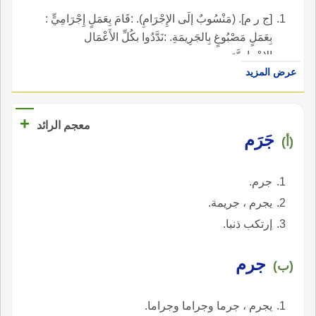
[ج ر م]. (مَنْسُوبٌ إلَى الإِجْرَامِ). :قَامَ بِعَمَلٍ إِجْرَامِيٍّ :
بِعَمَلٍ مَصْبُوغٍ بِالجَرِيمَةِ. :نَدَّدُوا بكُلِّ الأَعْمَال
الإِجْرَامِيَّةِ.
عرض المزيد
+
معجم الرائد
جَرَم
(أ)
جرم.
يجرم ، جريمة.
إرتكب ذنبا.
جرم
(ب)
يجرم ، جرما وجراما وجراما.