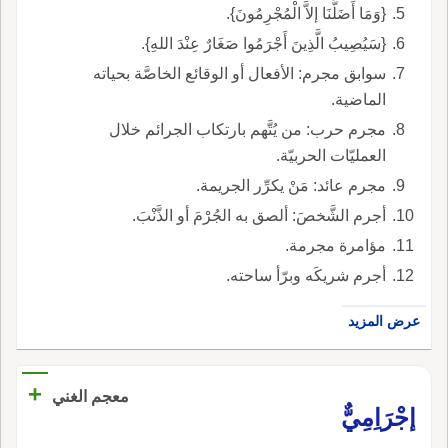
{وَمَا أَضَلَّنَا إلاَّ الْمُجْرِمُونَ}.
{سَيُصِيبُ الَّذِينَ أَجْرَمُوا صَغَارٌ عِنْدَ اللهِ}.
سوابق مجرم: الأفعال أو الوقائع الخاصَّة بحياته
الماضية.
مجرم حرب: من يُتَّهم بارتكاب الجرائم خلال
العمليّات الحربيّة.
مجرم عائد: مَنْ يكرِّر الجريمة.
أجرم الشَّخصَ: ألصق به الجُرْمَ أو الذَّنْبَ.
مؤامرة مجرمة.
أجرم شريكَه وبرّأ ساحته.
عرض المزيد
+
معجم الغني
إجْرَاِمِيٌّ