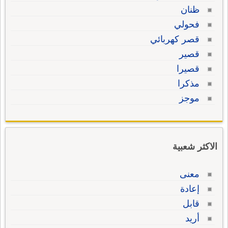
ظنان
فحولي
قصر كهربائي
قصير
قصيرا
مذكرا
موجز
الاكثر شعبية
معنى
إعادة
قابل
أريد