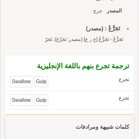
المصدر
جرع
تَجَرُّعٌ : (مصدر)
تَجَرُّعٌ - تَجَرُّعٌ [ج ر ع] (مصدر: تَجَرَّعَ). تَجَرّ
ترجمة تجرع بنهم باللغة الإنجليزية
تجرع
Swallow
Gulp
تجرع
Swallow
Gulp
كلمات شبيهة ومرادفات