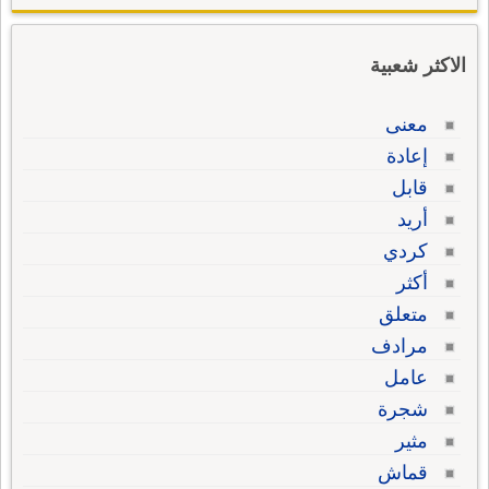
الاكثر شعبية
معنى
إعادة
قابل
أريد
كردي
أكثر
متعلق
مرادف
عامل
شجرة
مثير
قماش