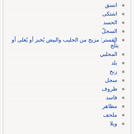
اتسق
اشتكى
الحسد
السجلّ
القستر: مزيج من الحليب والبيض يُخبز أو يُغلى أو
يثلّج
المحلبي
بلد
زنخ
سجل
ظروف
فاسد
مظاهر
ملحف
ويلا