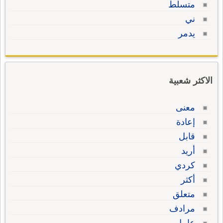
متسلط
ني
يدمر
الاكثر شعبية
معنى
إعادة
قابل
أريد
كردي
أكثر
متعلق
مرادف