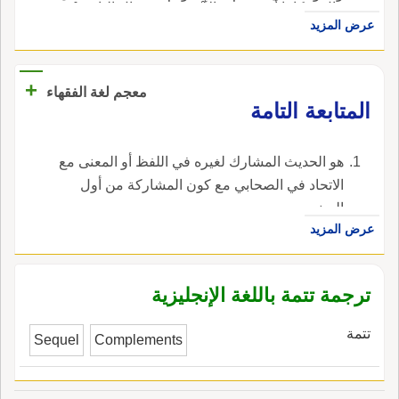
قال: حكاها أَبو حنيفة والأَتْم: موضع؛ قال النابغة
وكان أَبو عطاء فصيحاً ثم ذكر بيت ابن مقبل ومَأْتمٍ
عرض المزيد
فأَوْرَدَهُنَّ بَطْنَ الأَتْمِ، شُعْثاً يَصُنَّ المَشْيَ كالحِدَإِ
كالدُّمى حور مَدامِعها لم تيْأَس العَيْشَ أَبكاراً ولا
التُّؤام وقيل: اسم واد؛ قال ابن بري: ومثله قول
عُون وقال: أَراد ونِساء كالدُّمى؛ وأَنشد الجوهري
الآخر أُكَلَّفُ، أَن تَحُلَّ بنو سُلَي بطونَ الأَتْمِ؛ ظُلْم
+
بيت أَبي حَيَّة النميري رَمَتْهُ أَناةٌ من رَبيعةِ عامِرٍ
معجم لغة الفقهاء
عَبْقَري قال: وقيل الأَتْمُ اسم جبل؛ وعليه قول
‏المتابعة التامة‏
نَؤُومُ الضُّحى في مَأْتَمٍ أَيّ مَأْتَم يريد في نِساء أَي
خُفاف ابن نُدْبة يصف غَيثاً عَلا الأَتْمَ منه وابلٌ بعد
نِساء، والجمع المَآتِم، وهو عند العامَّة المُصيبة
وابِلٍ فقد أُرْهقَتْ قِيعانُه كل مُرْهَ.
يقولون: كنّا في مَأْتَمِ فلان والصواب أَن يقال: كُنّا
‏هو الحديث المشارك لغيره في اللفظ أو المعنى مع
في مَناحة فلان قال ابن بري: لا يمتنع أَن يقَع المَأْتَم
الاتحاد في الصحابي مع كون المشاركة من أول
بمعنى المَناحةِ والحزْ والنَّوْحِ والبُكاءِ لأَن النساء
السند. ‏.
لذلك اجْتَمَعْنَ، والحُزْن هو السب الجامع؛ وعلى ذلك
عرض المزيد
قول التيمي في منصور بن زِياد والناسُ مَأْتَمُهُم
عليه واحدٌ في كل دار رَنَّةٌ وزَفِير وقال زيد الخيل
ترجمة تتمة باللغة الإنجليزية
أَفي كلِّ عامٍ مَأْتَمٌ تَبْعَثُونَ على مِحْمَرٍ، ثَوَّبْتُموه وما
رضَ وقال آخر أَضْحى بَناتُ النَّبِّي، إِذْ قُتلوا في مَأْتَمٍ،
تتمة
Sequel
Complements
والسِّباعُ في عُرُس (* قوله [ النبي ] كذا في الأصل،
والذي في شرح القاموس: السبي) أَي هُنَّ في حُزْن
والسِّباع في سُرورٍ؛ وقال الفرزدق فَما ابْنُكِ إِلا ابنٌ