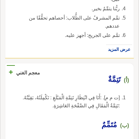
ربُّنا يتمِّمُ بخير.
تمَّم المشرفُ على الطُّلاب: أحصاهم تحقُّقًا من
عددهم.
تمَّم على الجريح: أجهز عليه.
عرض المزيد
+
معجم الغني
تَتِمَّةٌ
(أ)
[ت م م]. :أَنَا فِي انْتِظَارِ تَتِمَّةِ الْمَبْلَغِ : تَكْمِلَتُهُ، بَقِيَّتُهُ.
:تَتِمَّةُ الْمَقَالِ فِي الصَّفْحَةِ العَاشِرَةِ.
مُتَمِّمٌ
(ب)