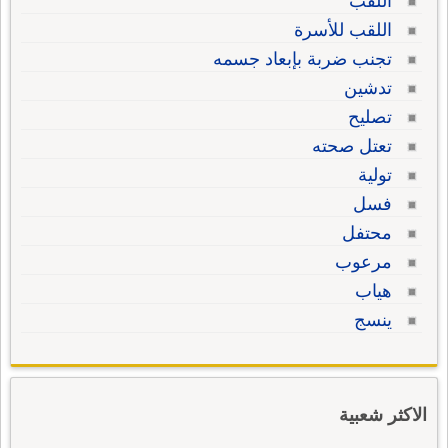
اللقب
اللقب للأسرة
تجنب ضربة بإبعاد جسمه
تدشين
تصليح
تعتل صحته
تولية
فسل
محتفل
مرعوب
هياب
ينسج
الاكثر شعبية