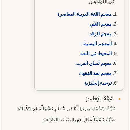
في القواميس
معجم اللغة العربية المعاصرة
معجم الغني
معجم الرائد
المعجم الوسيط
المحيط في اللغة
معجم لسان العرب
معجم لغة الفقهاء
ترجمة إنجليزية
تَتِمَّةٌ : (جامد)
تَتِمَّةٌ - تَتِمَّةٌ [ت م م]. أَنَا فِي انْتِظَارِ تَتِمَّةِ الْمَبْلَغِ : تَكْمِلَتُهُ،
بَقِيَّتُهُ. تَتِمَّةُ الْمَقَالِ فِي الصَّفْحَةِ العَاشِرَةِ.