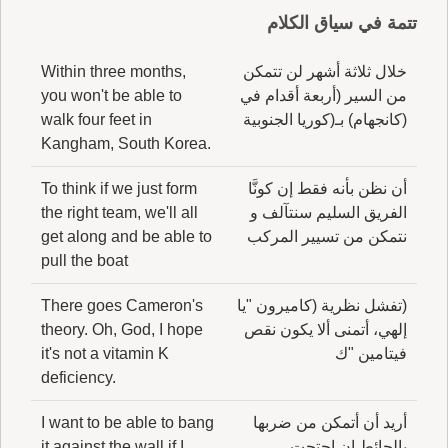
من الناس، فاصْبِر فَلن يُرْجِع المَوْتَى حَنِينُ المَآتِم
تتمة في سياق الكلام
فهذا كله في الشرّ والحُزْن، وبيت أَبي حية النميري
في الخير.
خلال ثلاثة أشهر لن تتمكن
Within three months,
من السير (أربعة أقدام في
you won't be able to
(كانجهام) بـ(كوريا الجنوبية
walk four feet in
Kangham, South Korea.
أن نظن بأنه فقط إن كونَّا
To think if we just form
الفريق السليم سنتآلف و
the right team, we'll all
نتمكن من تسيير المركب
get along and be able to
pull the boat
(تفشل نظرية (كاميرون "يا
There goes Cameron's
إلهي، أتمنى ألا يكون نقص
theory. Oh, God, I hope
فيتامين "ك
it's not a vitamin K
deficiency.
أريد أن أتمكن من ضربها
I want to be able to bang
بالحائط إن احتجت
it against the wall if I