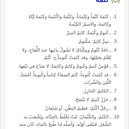
(ب)
ـ كَتَمَهُ كَتْماً وكِتْماناً، وكتَّمَهُ واكْتَتَمهُ وكَتَمهُ إيَّاهُ
وكاتَمهُ، والاسمُ: الكِتْمةُ.
ـ كَتومٌ وكُتَمَةٌ: كاتِمُ السرِّ.
ـ سِرٌّ كاتِمٌ: مَكْتومٌ.
ـ ناقةٌ كَتُومٌ ومِكْتامٌ: لا تَشُولُ بِذَنَبِها عندَ اللِّقاحِ، ولا
يُعْلَمُ بحَمْلِها، وقد كَتَمَتْ كُتوماً,ج: كُتُمٌ.
ـ قَوْسٌ كَتيمٌ وكَتومٌ وكاتِمٌ وكاتِمَةٌ: لا صَدْعَ في نَبْعِها.
ـ قد كَتَمَتْ كُتوماً، كَتَمَ السِقاءُ كِتاماً وكُتوماً: أمْسَكَ
اللَّبَنَ والشَّرابَ.
ـ الكاتِمُ: الخارِزُ.
ـ خَرْزٌ كَتيمٌ: لا يَنْضَحُ.
ـ رجُلٌ أكْتَمُ: عَظيمُ البَطْنِ، أو شَبْعانُ.
ـ الكَتَمُ، والكُتْمانُ: نَبْتٌ يُخْلَطُ بالحِنَّاءِ، ويُخْضَبُ به
الشَّعَرُ، فَيَبْقى لَوْنُه، وأصلُه إذا طُبخَ بالماءِ، كان منه