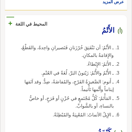
عرض المزيد
+
المحيط في اللغة
الأَتْمُ
(أ)
ـ الأَتْمُ: أن تَنْفَتِقَ خُرْزَتانِ فَتَصيرانِ واحِدةً، والقَطْعُ،
والإِقامَةُ بالمكانِ.
ـ الأَتَمُ: الإِبْطاءُ.
ـ الأُتْمُ والأُتُمُ: زَيْتونُ البَرِّ، لُغَةٌ في العُتْمِ.
ـ أَتوم: الصَّغيرَةُ الفَرْجِ، والمُفاضَةُ، ضِدٌّ. وقد آتَمَها
إيتاماً وأَتَّمها تَأْتيماً.
ـ المَأْتَمُ: كُلُّ مُجْتَمعٍ في حُزْنٍ أو فَرَحٍ، أو خاصٌّ
بالنساءِ، أو بالشَّوابِّ.
ـ الإِبِلُ الأتماتُ: المُعْيِيَةُ والمُبْطِئَةُ.
كَتَمَهُ