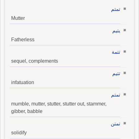
تمتم
Mutter
يتيم
Fatherless
تتمة
sequel, complements
تتيم
infatuation
تمتم
mumble, mutter, stutter, stutter out, stammer,
gibber, babble
تمتن
solidify