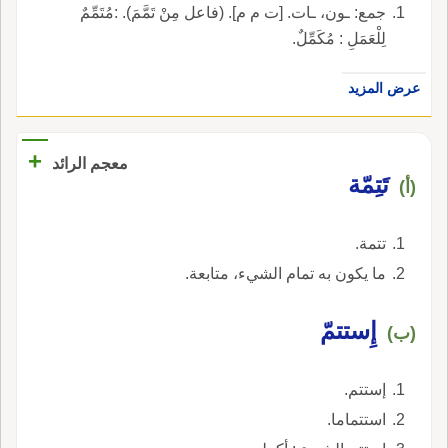
جمع: ـون، ـات. [ت م م]. (فاعل مِنْ تَمَّمَ). :مُتَمِّمٌ
لِلْعَمَلِ : مُكَمِّلٌ.
عرض المزيد
+
معجم الرائد
تَتِمّة
(أ)
تتمة.
ما يكون به تمام الشيء، متابعة.
إِستتمّ
(ب)
إستتم.
استتماما.