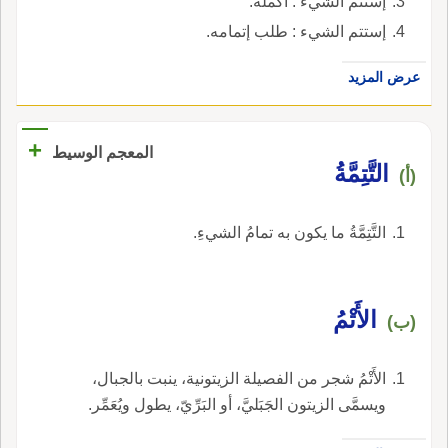
إستتم الشيء : أكمله.
إستتم الشيء : طلب إتمامه.
عرض المزيد
+
المعجم الوسيط
التَّتِمَّةُ
(أ)
التَّتِمَّةُ ما يكون به تمامُ الشيءِ.
الأَتْمُ
(ب)
الأَتْمُ شجر من الفصيلة الزيتونية، ينبت بالجبال،
ويسمَّى الزيتون الجَبَليَّ، أو البَرِّيّ، يطول ويُعَمِّر.