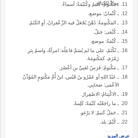
مِدادٌ للكتابَةِ.
ـ مَكْتومٌ، كَتيمٌ وكُتَيْمَةُ: أسماءٌ.
ـ كُتْمانٌ: موضع.
ـ المَكْتومَةُ: دُهْنٌ يُجْعَلُ فيه الزَّعْفرانُ، أوِ الكَتَمُ.
ـ كُتْمَى: جَبَلٌ.
ـ كُتْمَةُ: موضع.
ـ تُكْتَمُ، على ما لم يُسَمَّ فاعِلُه: امرأةٌ، واسمُ بِئرِ
زَمْزَمَ، كمَكْتومَةَ.
ـ مَكْتومٌ: فَرَسٌ لغَنِيِّ بنِ أعْصُرَ.
ـ عَبْدُ اللهِ أو عَمْرُو بنُ قَيْس، ابنُ أُمِّ مَكْتومٍ المُؤَذِّنُ
الأعْمَى: صَحابِي.
ـ الاكْتِتامُ: الاصْفِرارُ.
ـ ما راجَعْتُه كَتْمَةً: كَلِمةً.
ـ جَمَلٌ كَتيمٌ: لا يَرْغو.
ـ كُتْمُ: بلد.
عرض المزيد