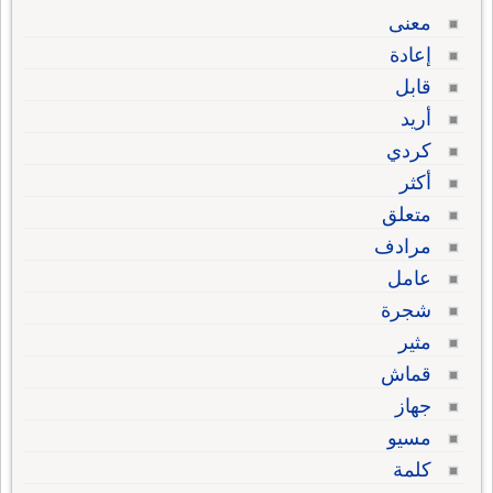
معنى
إعادة
قابل
أريد
كردي
أكثر
متعلق
مرادف
عامل
شجرة
مثير
قماش
جهاز
مسيو
كلمة