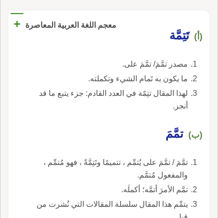
+
معجم اللغة العربية المعاصرة
تَتِمَّة
(أ)
مصدر تمَّمَ/ تمَّمَ على.
ما يكون به تَمام الشيء وتكملته.
لهذا المقال تتِمّة في العدد القادم: جزء يتبع ما قد
أنجز.
تمَّمَ
(ب)
تمَّمَ / تمَّمَ على يُتمِّم ، تتميمًا وتَتِمَّةً ، فهو مُتمِّم ،
والمفعول مُتمَّم.
تمَّم الأمرَ أتمَّه؛ أكملَه.
يتمِّم هذا المقال سلسلة المقالات التي نُشرت من
قبل.