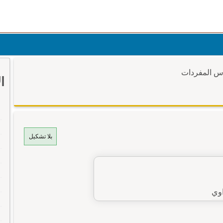
وس المفردات
ا
بلا تشكيل
وي