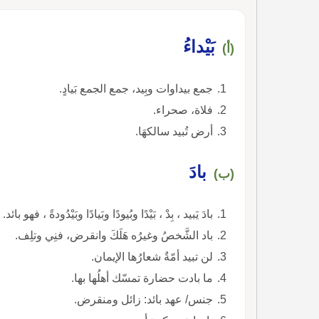
بَيْداءُ
(أ)
جمع بيداوات وبِيد، جمع الجمع بَيادٍ.
فلاة، صحراء.
أرض تُبيد سالكهَا.
بادَ
(ب)
بادَ يَبيد ، بِدْ ، بَيْدًا وبُيودًا وبَيادًا وبَيْدُودةً ، فهو بائد.
باد الشَّخصُ وغيرُه هَلَكَ وانقرض، فنِي وتلِف.
لن تبيد أمّةٌ شعارُها الإيمان.
ما بادت حضارة تمسّك أهلُها بها.
جنس/ عهد بائد: زائل ومنقرض.