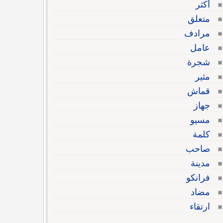
أكثر
متعلق
مرادف
عامل
شجرة
مثير
قماش
جهاز
مسيو
كلمة
صاحب
مدينة
فرانكو
مضاد
ارتقاء