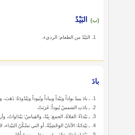
البَيْدُ
(ب)
البَيْدُ من الطعام: الرديء.
بادَ
ـ بادَ يبيدُ بواداً وبَيْداً وبياداً وبُيوداً وبَيْدُودَةً: ذَهَبَ، وا
ـ بادَتِ الشمسُ بُيوداً: غَرَبَتْ.
ـ بَيْداءُ: الفلاةُ، الجمع: بِيْدٌ، والقِياسُ: بَيْدَاواتٌ، و
ـ بَيْدانَةُ: الأتانُ الوَحْشِيَّةُ، أو التي تسْكُنُ البَيْدا
ـ بَيْدَ (وبايِدَ): بمَعْنَى غيرٍ، وعلى، ومِنْ أَجْلِ.