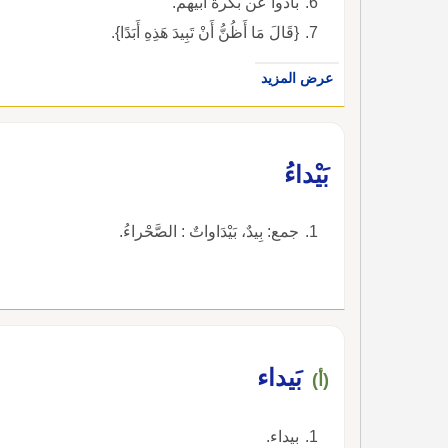
بادوا عن بكرة أبيهم.
{قَالَ مَا أَظُنُّ أَنْ تَبِيدَ هَذِهِ أَبَدًا}.
عرض المزيد
بَيْداءُ
جمع: بِيدٌ، بَيْدَاواتٌ : الصَّحْراءُ.
بَيداء
(أ)
بيداء.