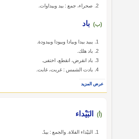
صحراء، جمع : بيد وبيداوات.
باد
(ب)
يبيد بيدا وبيادا وبيودا وبيدودة.
باد هلك.
باد انقرض، انقطع، اختفى.
بادت الشمس : غربت، غابت.
عرض المزيد
البَيْداء
(أ)
البَيْداء الفلاة. والجمع : بيدٌ.