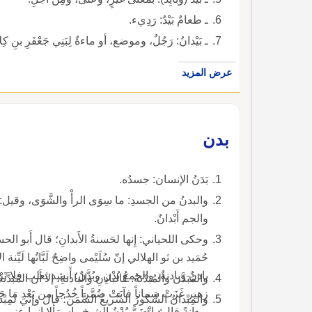
ـ طعامٌ بَيْدٌ: رَدِيء.
ـ بَيْدانُ: رَجُلٌ، وموضع، أو ماءةٌ لِبَنِي جَعْفَرِ بنِ كِل
عرض المزيد
بدن
بَدَنُ الإنسان: جسدُه.
والبدنُ من الجسدِ: ما سِوَى الرأْ والشَّوَى، وقيل
والجم أَبْدانٌ.
حُمَيد بن ثو الهلالي إنّ سُلَيْمى واضِحٌ لَبَّاتُها لَي
والمُبَدَّن والمُبَدّنةُ: كالبادِنِ والبادنةِ، إلا أَن المُبَ
والمِبْدانُ الشَّكورُ السَّريعُ السَّمَن؛ قال وإني لَمِبْ
وبدانةً قال:وانْضَمَّ بُدْنُ الشيخ 