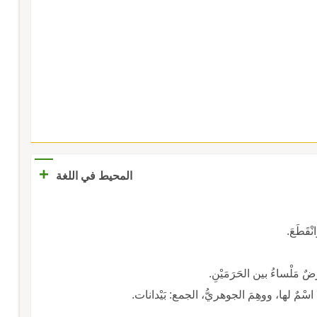
+
المحيط في اللغة
نْقَطَعَ.
أرضٌ مَلْساءُ بين الحَرَمَيْنِ.
ء، لا اسْمٌ لها، ووهِمَ الجوهريُّ، الجمع: بَيْدانات.