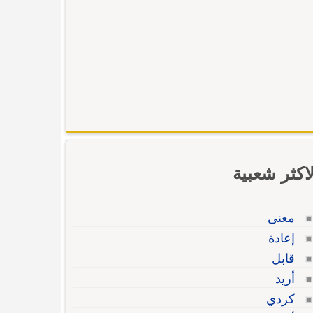
لاكثر شعبية
معنى
إعادة
قابل
أريد
كردي