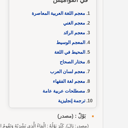
معجم اللغة العربية المعاصرة
معجم الغني
معجم الرائد
المعجم الوسيط
المحيط في اللغة
مختار الصحاح
معجم لسان العرب
معجم لغة الفقهاء
مصطلحات عربية عامة
ترجمة إنجليزية
بَوْلٌ : (مصدر)
(مصدر: بَالَ). كَثُرَ بَوْلُهُ : الْمَاءُ الَّذِي نَشْرَبُهُ وَتَقُومُ الك