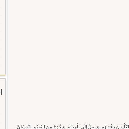
ا
ُلْيَتانِ بِإِفْرَازِهِ، وَيَصِلُ إلَى الْمَتَانَةِ، وَيَخْرُجُ مِنَ العُضْوِ التَّنَاسُلِيِّ.