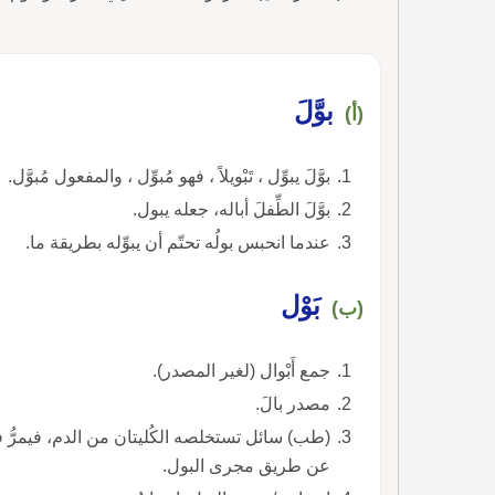
بوَّلَ
(أ)
بوَّلَ يبوِّل ، تَبْويلاً ، فهو مُبوِّل ، والمفعول مُبوَّل.
بوَّلَ الطِّفلَ أباله، جعله يبول.
عندما انحبس بولُه تحتّم أن يبوِّله بطريقة ما.
بَوْل
(ب)
جمع أَبْوال (لغير المصدر).
مصدر بالَ.
(طب) سائل تستخلصه الكُليتان من الدم، فيمرُّ في
عن طريق مجرى البول.