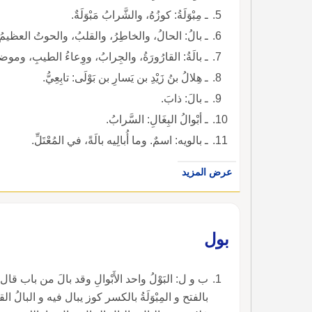
ـ مِبْوَلَةُ: كوزُهُ، والشَّرابُ مَبْوَلَةٌ.
ـ بالُ: الحالُ، والخاطِرُ، والقلبُ، والحوتُ العظيمُ، وا
ـ بالَةُ: القارُورَةُ، والجِرابُ، ووِعاءُ الطيبِ، وموضع
ـ هِلالُ بنُ زَيْدِ بن يَسارِ بن بَوْلَى: تابِعِيُّ.
ـ بالَ: ذابَ.
ـ أبْوالُ البِغَالِ: السَّرابُ.
ـ بالويه: اسمٌ. وما أُبالِيه بالَةً، في المُعْتَلِّ.
عرض المزيد
بول
ب و ل: البَوْلُ واحد الأَبْوالِ وقد بالَ من باب قال
بالفتح و المِبْوَلَةُ بالكسر كوز يبال فيه و البال