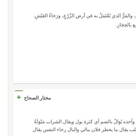
لمَرُّ الذي يُعْتَمَلُ به في أرض الزَّرْعِ، ورَخاءُ العَيْشِ.
 بالحِجَازِ.
+
مختار الصحاح
 وأخذه بُوَالٌ بالضم أي كثرة بول ويقال الشراب مَبْوَلَةٌ
ُ القلب يقال ما يخطر فلان ببالي والبال رخاء النفس يقال