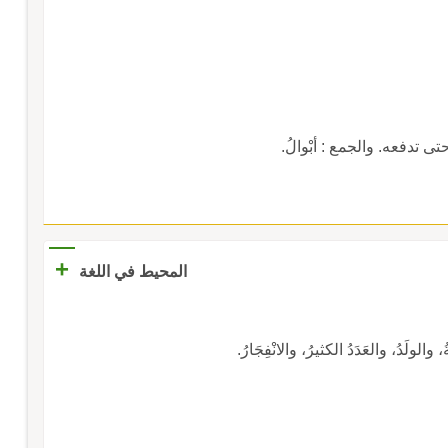
 حتى تدفعه. والجمع : أبْوالُ.
+
المحيط في اللغة
الولَدُ، والعَدَدُ الكثيرُ، والانْفِجَارُ.