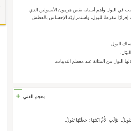
العنب في البول وأهم أسبابه نقص هرمون الأنسولين الذي
ِّب إفرازًا مفرطا للبول، واستمراريَّة الإحساس بالعطش.
ساك البول.
بوْل.
لها البول من المثانة عند معظم الثدييات.
+
معجم الغني
وَّلَتِ الأُمُّ ابْنَتَهَا : جَعَلَتْهَا تَبُولُ.