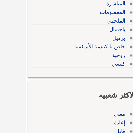
المباشرة
المقسومات
الملحمي
باحتمال
برميل
خاص بالكنيسة الأسقفية
روحية
كنسي
لاكثر شعبية
معنى
إعادة
قابل