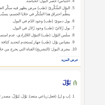
احتباس/ حصر البول: انحباسُه.
البوْل السُّكَّريّ: (طب) مرض يظهر فيه سكَّر 
ينظِّم احتراق هذا السُّكَّر في خلايا الجسم، يسب
بول دمويّ: (طب) وجود الدّم في البول.
بول زُلاليّ: (طب) وجود زُلال في البول.
سلَس البَوْل: (طب) التبوّل اللاإرادي، عدم استم
مقياس بوْل: (طب) جهاز يُستخدم لتحديد كثافة ال
مجرى البول: (التشريح) القناة التي يخرج من خلا
عرض المزيد
بَوَّلَ
(أ)
[ب و ل]. (فعل:رباعي متعد). بَوَّلَ، يُبَوِّلُ، مصدر تَبْوِيلٌ. :بَ