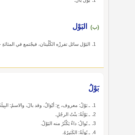
بَوّلَ بال.
البَوْل
(ب)
البَوْل سائل تفرزْه الكُلْيتان، فيجْتمع في المثانَةِ
بَوْلُ
ـ بَوْلُ: معروف، ج: أبْوَالٌ، وقد بالَ، والاسمُ: البِيلَةُ، و
ـ بَوْلَةُ: بنْتُ الرجُلِ.
ـ بُوالُ: داءٌ يَكْثُرُ منه البَوْلُ.
ـ بُوَلَةُ: الكَثيرُهُ.