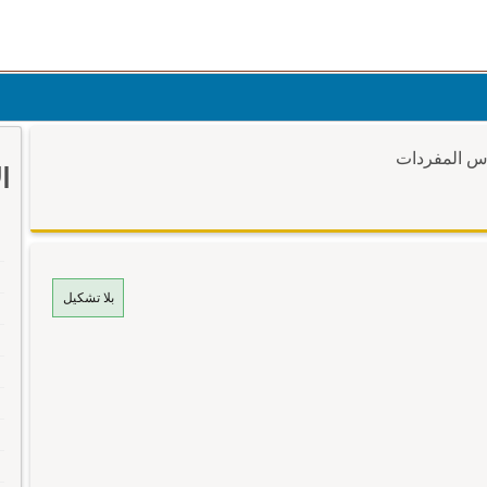
وس المفردات
ا
بلا تشكيل