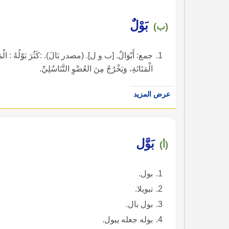
بَوْلٌ
(ب)
جمع: أَبْوَالٌ. [ب و ل]. (مصدر بَالَ). :كَثُرَ بَوْلُهُ : الْمَاءُ 
الْمَتَانَةِ، وَيَخْرُجُ مِنَ العُضْوِ التَّنَاسُلِيِّ.
عرض المزيد
بَوَّل
(أ)
بول.
تبويلا.
بول بال.
بوله جعله يبول.