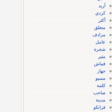
أريد
كردي
أكثر
متعلق
مرادف
عامل
شجرة
مثير
قماش
جهاز
مسيو
كلمة
صاحب
مدينة
فرانكو