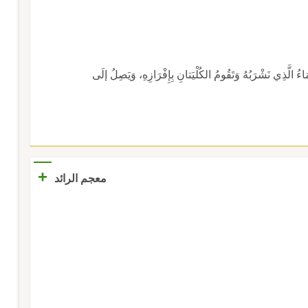
الَّذِي نَشْرَبُهُ وَتَقُومُ الكُلْيَتانِ بِإِفْرَازِهِ، وَيَصِلُ إلَى
+
معجم الرائد