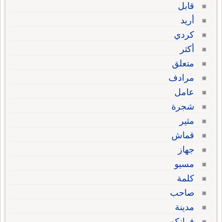
قابل
أريد
كردي
أكثر
متعلق
مرادف
عامل
شجرة
مثير
قماش
جهاز
مسيو
كلمة
صاحب
مدينة
فرانكو