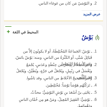
و البَوْشيّ مَن كان من غوغاء الناس.
عرض المزيد
+
المحيط في اللغة
بَوْشُ
(أ)
ـ بَوْشُ: الجَماعَةُ المُخْتَلِطَةُ، أو لا يكونُونَ إلاَّ من
قَبَائِلَ شَتَّى، أو الكَثْرَةُ من الناسِ، ومنه: بَوْشٌ بائشٌ،
وبَنو الأبِ إذا اجْتَمَعُوا.
والبوشطَعَامٌ بِمِصْرَ من حِنْطَةٍ وعَدَسٍ، يُجْمَعُ
ويُغْسَلُ في زِنْبِيلٍ، ويُجْعَلُ في جَرَّةٍ، ويُطَيَّنُ، ويُجْعَلُ
في التَّنُّورِ.
والبوشضَجيجُ الأخْلاطِ من الناسِ، وقد بَاشُوا.
ـ تَرَكْتُهُم هَوْشاً بَوْشاً: مُخْتَلِطِينَ.
ـ يَحْيَى بنُ أسْعَدَ بنِ بَوْشٍ البَوْشِيُّ: محدِّثٌ.
ـ بَوْشِيُّ: الفَقِيرُ المُعِيلُ، ومَنْ هو مِن خُمَّان الناسِ
ودَهْمائهِمْ.