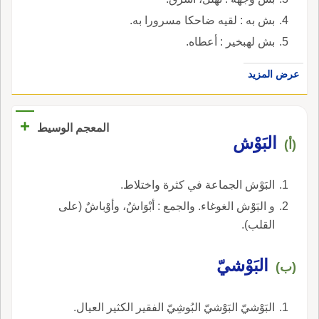
بش به : لقيه ضاحكا مسرورا به.
بش لهبخير : أعطاه.
عرض المزيد
+
المعجم الوسيط
البَوْش
(أ)
البَوْش الجماعة في كثرة واختلاط.
و البَوْش الغوغاء. والجمع : أبْوَاشٌ، وأوْباشٌ (على
القلب).
البَوْشيّ
(ب)
البَوْشيّ البَوْشيّ البُوشِيّ الفقير الكثير العيال.