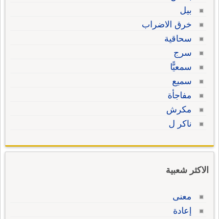
بيل
خرق الاضراب
سحاقية
سرج
سمعيًّا
سميع
مفاجأة
مكرش
ناكر ل
الاكثر شعبية
معنى
إعادة