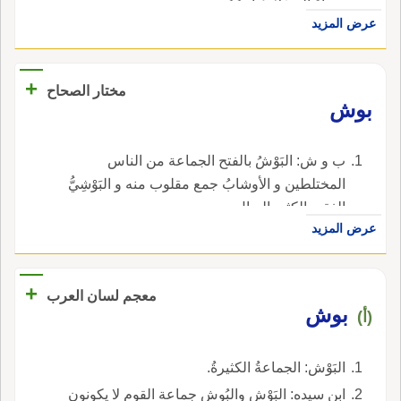
ودواءُ المِسْكِ يُقاوِمُهُ.
عرض المزيد
+
مختار الصحاح
بوش
ب و ش: البَوْشُ بالفتح الجماعة من الناس
المختلطين و الأوشابُ جمع مقلوب منه و البَوْشِيُّ
الفقير الكثير العيال.
عرض المزيد
+
معجم لسان العرب
بوش
(أ)
البَوْش: الجماعةُ الكثيرةُ.
ابن سيده: البَوْش والبُوش جماعة القومِ لا يكونون