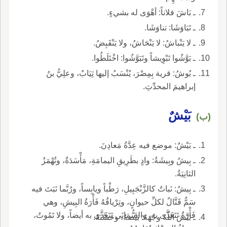
ـ بَاشَ فلاناً: أهْوَى له بشيءٍ.
ـ تَبَاوَشَا: تناوَشَا.
ـ لا يَنْباشُ: لا يَنْحَاشُ، ولا يَنْقَبِضُ.
ـ بَوَّشُوا تَبْوِيشاً وتَبَوَّشُوا: اخْتَلَطُوا.
ـ بُوشُ: قرية بِمِصْرَ، يُنْسَبُ إليها ثِيَابٌ، وعلِيُّ بنُ
إبراهيمَ المحدِّثِ.
بَيْشٌ
(ب)
ـ بَيْشٌ: موضع فيه عِدَّةُ مَعادِنَ.
ـ بِيشُ وبِيشَةُ: وادٍ بطَرِيقِ اليمامَةِ، مَأْسَدَةٌ، وتُهْمَزُ
الثانِيَةُ.
ـ بِيشُ: نَباتٌ كالزَّنْجَبِيلِ، رَطْباً ويابِساً، ورُبَّما نَبَتَ فيه
سَمٌّ قَتَّالٌ لكلِّ حيوانٍ، وتِرْياقُهُ فَأْرَةُ البِيشِ، وهي
فَأْرَةٌ تَتَغَذَّى به، والسُّمَانَى تَتَغَذَّى به أيضاً، ولا تَمُوتُ،
ـ بَيَّشَ اللّهُ وجْهَهُ: بَيَّضهُ، وحَسَّنَهُ.