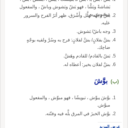
بَشاشةً وبَشًّا ، فهو بَشّ وبَشوش وباشّ ، والمفعول
مَبشوش به.
بشَّ وجهُه تهلَّل وأَشْرَق، ظهر أثرُ الفرح والسرور
عليه.
وجه باشّ/ بَشوش.
بشَّ بفلانٍ/ بشَّ لفلانٍ: فرح به وسُرَّ ولقيه بوجْهٍ
ضاحِك.
بَشّ بالقادم/ للقادم وهَشَّ.
بشَّ لفلان بخير: أعطاه له.
بوَّشَ
(ب)
بوَّشَ يبوِّش ، تبويشًا ، فهو مبوِّش ، والمفعول
مبوَّش.
بوَّش الخبزَ في المرق بلَّه فيه وفتّته.
عرض المزيد