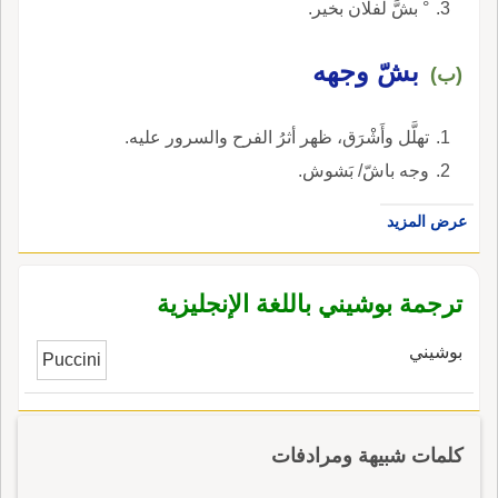
° بشَّ لفلان بخير.
بشّ وجهه
(ب)
تهلَّل وأَشْرَق، ظهر أثرُ الفرح والسرور عليه.
وجه باشّ/ بَشوش.
عرض المزيد
ترجمة بوشيني باللغة الإنجليزية
بوشيني
Puccini
كلمات شبيهة ومرادفات