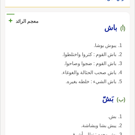
+
معجم الرائد
باش
(أ)
يبوش بوشا.
باش القوم : كثروا واختلطوا.
باش القوم : ضجوا وصاحوا.
باش صحب الحثالة والغوغاء.
باش الشيء : خلطه بغيره.
بَشّ
(ب)
بش.
يبش بشا وبشاشة.
بش وجهه : تهلل، أشرق.