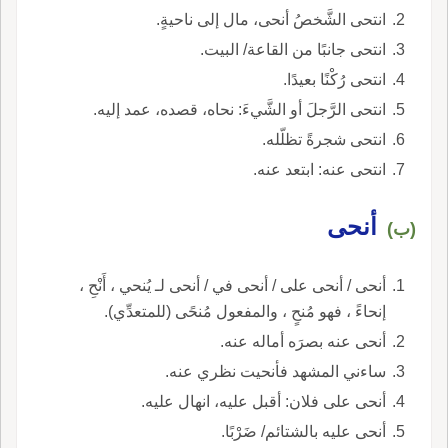
انتحى الشَّخصُ أنحى، مال إلى ناحيةٍ.
انتحى جانبًا من القاعة/ البيت.
انتحى رُكْنًا بعيدًا.
انتحى الرَّجلَ أو الشَّيءَ: نحاه، قصده، عمد إليه.
انتحى شجرةً تظلّله.
انتحى عنه: ابتعد عنه.
أنحى
(ب)
أنحى / أنحى على / أنحى في / أنحى لـ يُنحي ، أَنْحِ ،
إنحاءً ، فهو مُنحٍ ، والمفعول مُنحًى (للمتعدِّي).
أنحى عنه بصرَه أماله عنه.
ساءني المشهد فأنحيت نظري عنه.
أنحى على فلان: أقبل عليه، انهال عليه.
أنحى عليه بالشتائم/ ضَرْبًا.