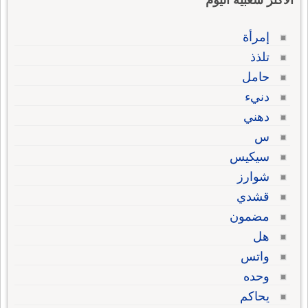
الاكثر شعبية اليوم
إمرأة
تلذذ
حامل
دنيء
دهني
س
سيكيس
شوارز
قشدي
مضمون
هل
واتس
وحده
يحاكم