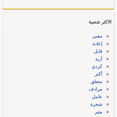
الاكثر شعبية
معنى
إعادة
قابل
أريد
كردي
أكثر
متعلق
مرادف
عامل
شجرة
مثير