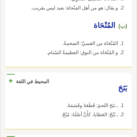
و يقال: هو من أهل المَنْحاة: بعيد ليس بقريب.
المُنْحَاة
(ب)
المُنْحَاة من القسيِّ: الضخمةُ.
و المُنْحَاة من النوق: العظيمةُ السّنام.
+
المحيط في اللغة
بَنَحَ
ـ بَنَحَ اللحمَ: قَطَعَهُ وقَسَمَهُ.
ـ بُنُحُ: العَطايا، كأَنَّ أصْلَهُ: مُنُحٌ.