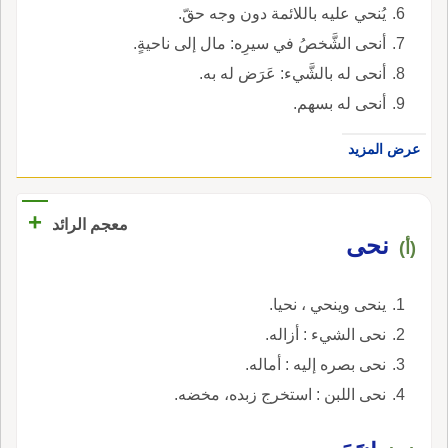
يُنحي عليه باللائمة دون وجه حقّ.
أنحى الشَّخصُ في سيرِه: مال إلى ناحيةٍ.
أنحى له بالشَّيء: عَرَض له به.
أنحى له بسهم.
عرض المزيد
+
معجم الرائد
نحى
(أ)
ينحى وينحي ، نحيا.
نحى الشيء : أزاله.
نحى بصره إليه : أماله.
نحى اللبن : استخرج زبده، مخضه.