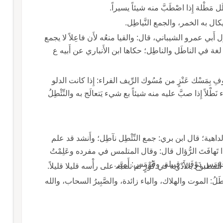
ل مَطْلة إِذا اصْطَبَّ منه شيئاً يسيراً.
ل به الخمر، والجمع النَّياطِل.
بي عمرو الشيباني، قال: والقيا منعُه لأَن فاعِلاً لا يجمع
لغة في الناطَل والناطِل؛ حكاها ابن الأَنباري عن أَبيه ع
رُوفِ بِمَسْك عَنْزٍ من مُسُوك الرِّيف الفراء: إِذا كانت الدلو
طْلاً إِذا صبَّ عليه منه شيئاً بع شيء يَتعالَج به والنِّئْطِلُ
 الداهية؛ قال ابن بري: جمع النِّئْطِل نآطِل؛ وأَنشد قد علم
 إِذا تَهافَتَ الرُّؤال قال: وقال المتلمس في مفرده وعَلِمْتُ
نَ قَوْمَس دَوْفَن: قبيلة، وقَوْمَس: أَمير.
مطبوخ بالأَدْوية في كُوزٍ ثم تصبَّه على رأْسه قليلا قليلاً.
طَلُ: الموت والهلاك، والياء زائدة، والصَّبِيرُ السحاب، والله