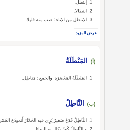
إنتطل.
انتطالا.
الإنتطل من الإناء : صب منه قليلا.
عرض المزيد
المَنْطَلَةُ
(أ)
المَنْطَلَةُ المَعْصَرَة. والجمع : مَناطِل.
النَّاطِلُ
(ب)
النَّاطِلُ قَدَحٌ صَغيرٌ يُرِي فيه الخَمَّارُ أُنموذَجَ الخَمْر
و النَّاطِلُ كُوزٌ يكال به السائل.