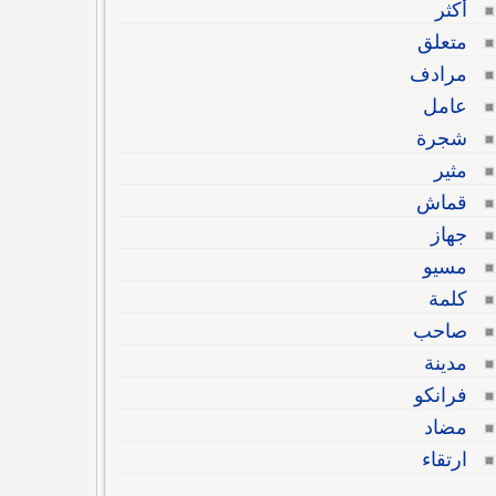
أكثر
متعلق
مرادف
عامل
شجرة
مثير
قماش
جهاز
مسيو
كلمة
صاحب
مدينة
فرانكو
مضاد
ارتقاء