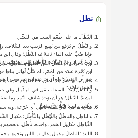
نطل
(أ)
النَّطْلُ: ما على طُعْمِ العنب من القِشْر.
والنَّطْلُ: م يُرْفَع من نَقِيع الزبيب بعد السُّلاف، وإ
فإِذا صُبَّ عليه الماء ثانيةً فه النَّطْل؛ وقال ابن مق
ذَبِيحُ غَزال وقال ثعلب: النَّأْطَل، يُهْمز ولا يُهْمز، ا
ابن الأَعرابي: والنَّطْلُ اللبن القليل والناطِلُ: الجُ
ابنِ بُجْرةَ عندَه من الخَمْرِ، لم تَبْلُلْ لَهاتي 
خبر أَن التقدير: فلو أَن ما عند ابن بجرة من ال
يقال: ما بها طَلٌّ ولا ناطِلٌ، فالناطلُ م تقدم، والطَّل
الخمرُ عامَّة.
والناطِلُ أَيضاً: الفضلة تبقى في المِكْيال وفي حديث
ليشتدَّ بالنَّطْل؛ هو أَن يؤخذ سُلاف النَّبيذ وما صَفَا 
وخُلِط بالنبيذ الطَّريّ ليشتدَّ.
يقال: ما في الدَّنِّ نَطْلة ناطِل أَي جُرْعة، وبه سمي 
والناطِل والناطَلُ والنَّيْطَل والنَّأْطَل: مكيال الشَّ
النَّياطِل مَكاييل الخمر، واحدها نأْطَل، وبعضهم
الليث: الناطِلُ مكيال يكال ب اللبن ونحوه، وجمعه 