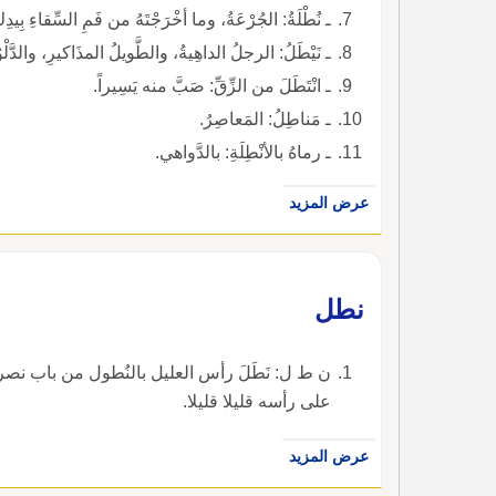
ـ نُطْلَةُ: الجُرْعَةُ، وما أخْرَجْتَهُ من فَمِ السِّقاءِ بِيدِ
ـ نَيْطَلُ: الرجلُ الداهِيةُ، والطَّويلُ المذَاكيرِ، والدَّلْو
ـ انْتَطَلَ من الزِّقِّ: صَبَّ منه يَسِيراً.
ـ مَناطِلُ: المَعاصِرُ.
ـ رماهُ بالأنْطِلَةِ: بالدَّواهي.
عرض المزيد
نطل
ن ط ل: نَطَلَ رأس العليل بالنُطول من باب نصر
على رأسه قليلا قليلا.
عرض المزيد