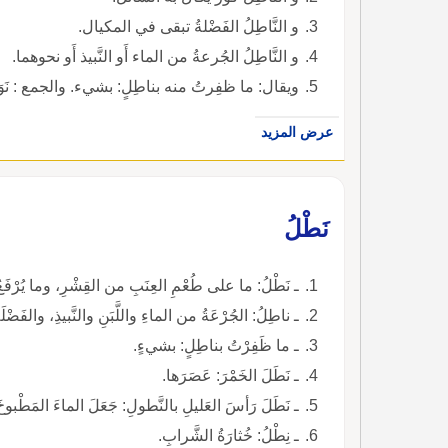
و النَّاطِلُ الفَضْلةُ تبقى في المكيال.
و النَّاطِلُ الجُرعةُ من الماء أَو النَّبيذ أَو نحوهما.
ويقال: ما ظفِرتُ منه بناطِلٍ: بشيء. والجمع : نَوَا
عرض المزيد
نَطْلُ
ـ نَطْلُ: ما على طُعْمِ العِنَبِ من القِشْرِ، وما يُرْفَعُ
ـ ناطِلُ: الجُرْعَةُ من الماءِ واللَّبَنِ والنَّبيذِ، والفَضْلَة
ـ ما ظَفِرْتُ بناطِلٍ: بشيءٍ.
ـ نَطَلَ الخَمْرَ: عَصَرَها.
ـ نَطَلَ رَأسَ العَليلِ بالنَّطولِ: جَعَلَ الماءَ المَطْبوخَ 
ـ نِطْلُ: خُثارَةُ الشَّرابِ.