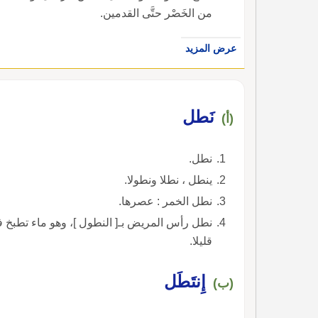
من الخَصْر حتَّى القدمين.
عرض المزيد
نَطل
(أ)
نطل.
ينطل ، نطلا ونطولا.
نطل الخمر : عصرها.
نطل رأس المريض بـ[ النطول ]، وهو ماء تطبخ في
قليلا.
إِنتَطَل
(ب)