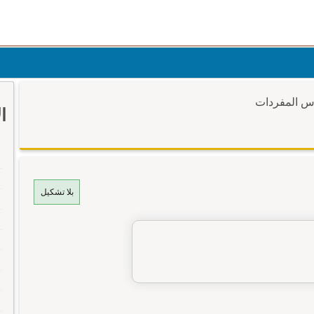
وس المفردات
ا
بلا تشكيل