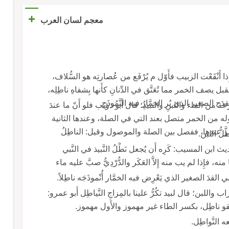
+
معجم لسان العرب
ِذا أَنْقَعْت الزبيب فأَوّل م يُرْفَع من عُصارتِه هو السُّلاف،
بل يصف الخمر مما تُعَتَّق في الدِّنانِ كأَنها بِشفاهِ ناطِلِه،
لقدَح الصغير الذي يُر الخمَّارُ فيه النَّمُوذَج.
رْعة من الماء واللبنِ والنبيذِ؛ قال أَبو ذؤيب فلو أَنّ ما عندَ
بناطِ قوله من الخمر متصل بعند التي في الصلة، وعندها الثانية
خمر عندها، ففصل بين الصلة والموصول وقيل: الناطِلُ
ُّ اللبَن.
 ابن المسيب: كَرِه أَن يُجعل نَطْلُ النَّبيذ في النَّبي
منه، فإِذا لم يب منه إِلاَّ العَكَر والدُّرْدِيُّ صبَّ عليه ماء
القدَ الصغير الذي يَعْرِض فيه الخمَّار أُنْموذَجَه ناطِلاً.
راب واللبن؛ قال لبيد تكُرُّ علينا بالمِزاجِ النَّياطِل أَبو عمرو:
 يقو ناطِل، بكسر الطاء غير مهموز والأَول مهموز.
النَّواطِل.