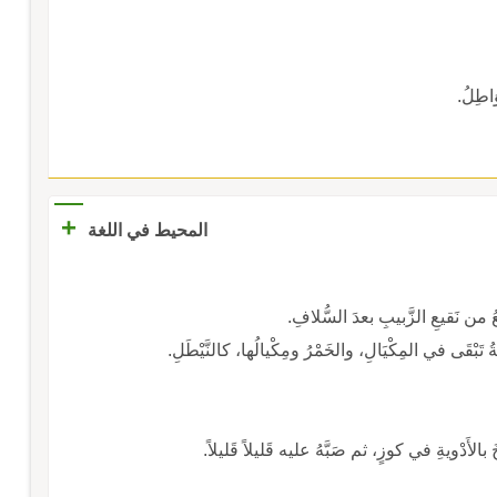
طِلُ.
+
المحيط في اللغة
 من نَقيعِ الزَّبيبِ بعدَ السُّلافِ.
ُ تَبْقَى في المِكْيَالِ، والخَمْرُ ومِكْيالُها، كالنَّيْطَلِ.
بالأَدْويةِ في كوزٍ، ثم صَبَّهُ عليه قَليلاً قَليلاً.