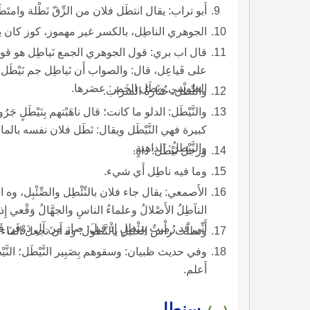
أَبو تراب: يقال انتطَل فلان من الزِّقّ نَطْلة وامتَطَ
الجوهري الناطِل، بالكسر غير مهموز، كوز كان يكا
قال اب بري: قول الجوهري الجمع نَياطِل هو قول أَ
على فَياعِل، قال: والصواب أَن نَياطِل جم نَيْطَل 
الطوسي ونَطَل الخَمر: عصَرها.
والنِّطْل: خُثارةُ الشراب.
والنَّيْطَل: الدلو ما كانت؛ قال ناهَبْتهم بِنَيْطَلٍ جَ
كبيرة فهي النَّيْطَل ويقال: نَطَل فلان نفسه بالماء نَ
والنَّيْطلُ: الداهية.
ورجل نَيْطَل: داهٍ.
وما فيه ناطِل أَي شيء.
الأَصمعي: يقال جاء فلان بالنِّئْطِل والضِّئْبِل، وه
النآطِلُ الأَصْلالُ وعلماءُ الناسِ والجهَّالُ وَقْعي
أَنِّي قد رُمِيتُ بِنِئْطِلٍ إِذْ قيلَ: صارَ مِنَ آلِ دَوْفَ
ونطلْت رأْس العليل بالنَّطول: وه أَن تجعل الماء ال
وفي حديث ظبيان: وسقوهم بِصَبِير النَّيْطَل؛ النَّيْ
أَعلم.
سنطل