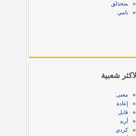
متحذلق
نامي
لاكثر شعبية
معنى
إعادة
قابل
أريد
كردي