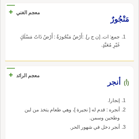
+
معجم الغني
مَنْجُورٌ
جمع: ات. [ن ج ر]. :أَرْضٌ مَنْجُورَةٌ : أَرْضٌ ذَاتُ مَسْلَكٍ
غَيْرِ مُعَبَّدٍ.
+
معجم الرائد
أنجر
(أ)
إنجارا.
أنجره : قدم له [ نجيرة ]، وهي طعام يتخذ من لبن
وطحين وسمن.
أنجر دخل في شهور الحر.