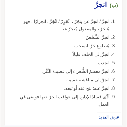
انجرَّ
(ب)
انجرَّ / انجرَّ عن ينجَرّ ، انْجَرِرْ / انْجَرَّ ، انجرارًا ، فهو
مُنجَرّ ، والمفعول مُنجرّ عنه.
انجرَّ الشَّخْصُ.
مُطاوع جَرَّ: انسحب.
انجرَّ إلى الخلف قليلاً.
انجذب.
انجرَّ معظمُ الشُّعراء إلى قصيدة النَّثْر.
انجرَّ إلى مناقشة عقيمة.
انجرَّ عنه: نتج عنه أو تبعه.
أدَّى فسادُ الإدارة إلى عواقب انجرَّ عنها فوضى في
العمل.
عرض المزيد