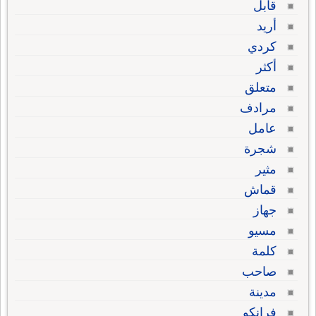
قابل
أريد
كردي
أكثر
متعلق
مرادف
عامل
شجرة
مثير
قماش
جهاز
مسيو
كلمة
صاحب
مدينة
فرانكو