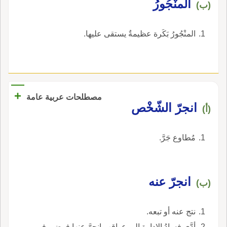
المنْجُورُ
(ب)
المنْجُورُ بَكَرة عظيمةٌ يستقى عليها.
+
مصطلحات عربية عامة
انجرّ الشّخْص
(أ)
مُطاوع جَرَّ.
انجرّ عنه
(ب)
نتج عنه أو تبعه.
أدَّى فسادُ الإدارة إلى عواقب انجرَّ عنها فوضى في