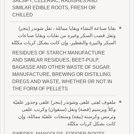
SALSIFY, CELERIAC, RADISHES AND
SIMILAR EDIBLE ROOTS, FRESH OR
CHILLED
بقايا صناعة النشاء وبقايا مماثلة ، تفل شوندر (بنجر)
وتفل قصب السكر وغيره من نفايات وبقايا صناعات
السكر والبيرة والتقطير، وإن كانت بشكل كريات مكتّلة
RESIDUES OF STARCH MANUFACTURE
AND SIMILAR RESIDUES, BEET-PULP,
BAGASSE AND OTHER WASTE OF SUGAR
MANUFACTURE, BREWING OR DISTILLING
DREGS AND WASTE, WHETHER OR NOT IN
THE FORM OF PELLETS
ملفوف لفتى علفى وشوندر (بنجر) علفى وجذور علفيّة
وكلأ وبرسيم (فصة) ونفل (سنفوان) وكرنب علفى
وترمس وكرسنة (بيقة) ومنتجات علفيّة مماثلة، وإن
كانت بشكل كريات مكتّلة
SWEDES, MANGOLDS, FODDER ROOTS,