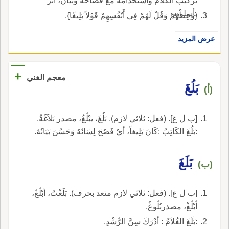
تركيبُ الكلام واستخدامه مع فصاحة وبيان، أثَّر
بأسلوبه.
{وَعِظْهُمْ وَقُلْ لَهُمْ فِي أَنْفُسِهِمْ قَوْلاً بَلِيغًا}.
عرض المزيد
+
معجم الغني
بَلُغَ
(أ)
[ب ل غ]. (فعل: ثلاثي لازم). بَلُغَ، يبْلُغُ، مصدر بَلاَغَةٌ.
:بَلُغَ الكَاتِبُ :كَانَ بَلِيغاً، أيْ فَصُحَ لِسَانُهُ وَحَسُنَ بَيَانُهُ.
بَلَغَ
(ب)
[ب ل غ]. (فعل: ثلاثي لازم متعد بحرف). بَلَغْتُ، أبْلُغُ،
اُبْلُغْ، مصدربُلُوغٌ.
:بَلَغَ الغُلاَمُ : أدْرَكَ سِنَّ الرُّشْدِ.