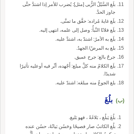
بلَغ السَّيْلُ الزُّبى [مثل]: يُضرب للأمر إذا اشتدَّ حتَّى
جاوز الحدَّ.
بلَغ غايةَ مُراده: حقَّق ما تمنَّى.
بلَغ فلانًا النَّبأُ: وصل إلى علمه، انتهى إليه.
بلَغ به الأمرُ: اشتدّ به، اشتدَّ عليه.
بلغ به المرضُ/ الجهدُ.
جرحٌ بالغ: جرح عميق.
بلَغ الكلامُ منه كلَّ مبلغ: أَجْهده، أثّر فيه أوعليه تأثيرًا
شديدًا.
بلغ الجوعُ منه مبلغَه: اشتدّ عليه.
بلُغَ
(ب)
بلُغَ يَبلُغ ، بَلاغَةً ، فهو بَليغ.
بلُغ الكاتبُ صار فصيحًا وحَسُن بَيانُهُ، حسُن عنده