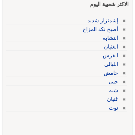
الاكثر شعبية اليوم
إشمئزاز شديد
أصبح نكد المزاج
التشابه
الغثيان
الفرس
الليالي
حامض
حنى
شبه
غثيان
نوت