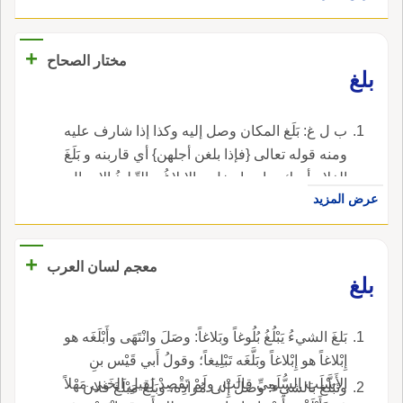
+
مختار الصحاح
بلغ
ب ل غ: بَلَغ المكان وصل إليه وكذا إذا شارف عليه
ومنه قوله تعالى {فإذا بلغن أجلهن} أي قاربنه و بَلَغَ
الغلام أدرك وبابهما دخل و الإبلاغُ و التّبليغُ الإيصال
عرض المزيد
والاسم منه البَلاَغُ والبلاغ أيضا الكفاية وشيء بالِغٌ
أي جيد و البَلاَغةُ الفصاحة و بَلُغَ الرجل صار بَليغاً
وبابه ظرف و البَلاَغاتُ كالوشايات و البُلِغِينُ الداهية
+
معجم لسان العرب
وهو في حديث عائشة رضي الله عنها و بَالَغَ في
بلغ
الأمر إذا لم يقصر فيه و البُلْغةُ ما يتبلغ به من
العيش و تَبَلَّغَ بكذا أي اكتفى به.
بَلغَ الشيءُ يَبْلُغُ بُلُوغاً وبَلاغاً: وصَلَ وانْتَهَى وأَبْلَغَه هو
إِبْلاغاً هو إِبْلاغاً وبَلَّغَه تَبْلِيغاً؛ وقولُ أَبي قَيْس بنِ
الأَسْلَتِ السُّلَمِيِّ قالَتْ، ولَمْ تَقْصِدْ لِقِيلِ الخَنى مَهْلاً
وتَبَلَّغ بالشيء: وصَلَ إِلى مُرادِه، وبَلَغَ مَبْلَغَ فلان