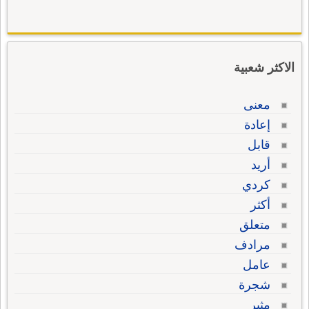
الاكثر شعبية
معنى
إعادة
قابل
أريد
كردي
أكثر
متعلق
مرادف
عامل
شجرة
مثير