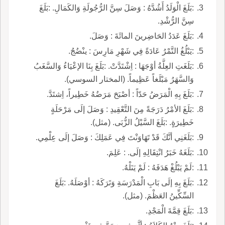
:بَلَغَ الْوَلَدُ أَشُدَّهُ : وَصَلَ سِنَّ الرُّجُولَةِ وَالكَمَالِ. :بَلَغَ
سِنَّ الرُّشْدِ.
:بَلَغَ عَدَدُ الحَاضِرينَ المائَةَ : وَصَلَ.
:يَبْلُغُ التَّمْرُ عَادَةً فِي شَهْرِ مَارِسَ : ينْضُجُ.
:بَلَغَتِ العِلَّةُ أوْجَهَا : اِشْتَدَّتْ. :بَلَغَ بِنَا الإعْيَاءُ وَالسَّغَبُ
وَالسَّهَرُ مَبْلَغاً عَظِيماً. (المختار السوسي).
:بَلَغَ بِهِ الْمَرَضُ حَدّاً : أصْبَحَ مَرَضُهُ خَطِيراً، اِشتَدَّ.
:بَلَغَ الأمْرُ دَرَجَةً مِنَ التَّعْقِيدِ : وَصَلَ إلَى مَرْحَلَةٍ
خَطِيرَةٍ. :بَلَغَ السَّيْلُ الزُّبَى. (مثل).
:بَلَغَنِي أنَّكَ قَدْ تَهَاوَنْتَ فِي عَمَلِكَ : وَصَلَ إلَى عِلْمِي.
:بَلَغَهُ خَبَرُ انْتِقَالِهِ إلَى. : عَلِمَ.
:لَمْ يَبْلُغْ هَدَفَهُ : لَمْ يَنَلْهُ.
:بَلَغَ بِهِ إلَى بَابِ الْمَدْرَسَةِ وَتَرَكَهُ : أوْصَلَهُ. :بَلَغَ
السِّكِّينُ العَظْمَ. (مثل).
:بَلَغَ قِمَّةَ الْمَجْدِ.