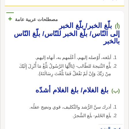
على السِّيَة حيث انتهى طرَفُ الوَتَر ثلا مِرارٍ أَو أَربعاً
لِكَيْ يَثْبُتَ الوتر؛ حكاه أَبو حنيفة جعل التبلغ اسماً
+
مصطلحات عربية عامة
كالتَّوْدِيةِ والتَّنْهِيةِ ليس بمصدر، فتفهَّمه.
بلّغ الخبر/ بلّغ الخبر
(أ)
إلى النّاس/ بلّغ الخبر للنّاس/ بلّغ النّاس
بالخبر
أبلغه، أَوْصله إليهم، أَعْلَمهم به، أنهاه إليهم.
بلَّغ النَّتيجةَ للطّالب- {يَاأَيُّهَا الرَّسُولُ بَلِّغْ مَا أُنْزِلَ إِلَيْكَ
مِنْ رَبِّكَ وَإِنْ لَمْ تَفْعَلْ فَمَا بَلَّغْتَ رِسَالَتَهُ}.
بلغ الغلام/ بلغ الغلام أشدّه
(ب)
أدرك سنَّ الرُّشد والتَّكليف، قوي ونضِج عقلُه.
بلَغ الحُلم- بلَغ الشَّجرُ.
عرض المزيد