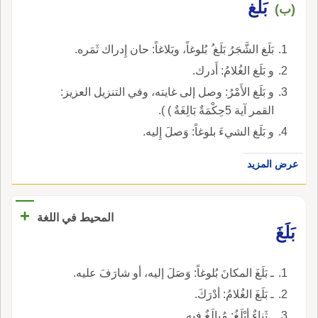
بَلَغ
(ب)
بَلَغ الشَّجَرُ بَلَغ ُ بُلوغاً، وبَلاغاً: حان إِدراك ثَمَره.
و بَلَغ الغُلامُ: أَدرك.
و بَلَغ الأَمْرُ: وصل إلى غايته، وفي التنزيل العزيز:
القمر آية 5حِكْمَةٌ بَالِغَةٌ ) ).
و بَلَغ الشيءَ بلوغاً: وَصلَ إِليه.
عرض المزيد
+
المحيط في اللغة
بَلَغَ
ـ بَلَغَ المكانَ بُلوغاً: وَصَلَ إليه، أو شارَفَ عليه.
ـ بَلَغَ الغُلامُ: أدْرَكَ.
ـ ثَناءٌ أبْلَغُ: مُبالَغٌ فيه.