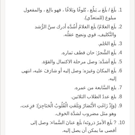
بلَغَ / بلَغَ بـ يَبلُغ ، بُلوغًا وبَلاغًا ، فهو بالِغ ، والمفعول
مبلوغ (للمتعدِّي).
بلَغ الغلامُ/ بلَغ الغلامُ أَشُدَّه أدرك سنَّ الرُّشد
والتَّكليف، قوي ونضِج عقلُه.
بلَغ الحُلم.
بلَغ الشَّجرُ: حان قطف ثماره.
بلَغ أشدَّه: وصل مرحلة الاكتمال والقوّة.
بلَغ المكانَ وغيرَه: وصل إليه أو شارَفَ عليه، انتهى
إليه.
بلغ السَّابعة من عمره.
بلغ عددُ الطلاب الثلاثين.
{وَإِذْ زَاغَتِ الأَبْصَارُ وَبَلَغَتِ الْقُلُوبُ الْحَنَاجِرَ}: فزِعت،
وهو مثل مضروب لشدَّة الخوف.
? بلَغ الأمرُ ذروتَه/ بلَغ عنانَ السَّماء: وصل إلى
أقصى ما يمكن أن يصل إليه.