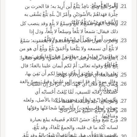
الل بالغ أَمره.
وأَمرٌ بالِغٌ وبَلْغٌ: نافِذٌ يَبْلُغُ أَين أُرِيدَ به؛ قا الحرث بن
حِلِّزةَ فهَداهُمْ بالأَسْودَيْنِ وأَمْرُ الْ ـلَهِ بَلْغٌ بَشْقَى به
الأَشْقِياء وجَيْشٌ بَلْغٌ كذلك.
ويقال: اللهم سَمْعٌ لا بَلْغٌ وسِمْعٌ لا بِلْغٍ وقد ينصب كل
ذلك فيقال: سَمعاً لا بَلْغاً وسِمْعاً لا بِلْغاً، وذل إِذا
سمعت أَمراً منكراً أَي يُسْمَعُ به ولا يَبْلُغُ.
والعرب تقول للخب يبلغ واحدَهم ولا يحققونه: سَمْعٌ
لا بَلْغٌ أَي نسمعه ولا يَبْلُغنا وأَحْمَقُ بَلْغٌ وبِلْغٌ أَي هو من
حَماقَتِه (* قوله[ من حماقته ] عبار القاموس: مع
) يبلغ ما يريده، وقيل: بالغ في الحُمْقِ، وأَتْبَعُو فقالوا:
حماقته.
بِلْغٌ مِلْغٌ وقوله تعالى: أَمْ لكم أَيمان علينا بالغةٌ؛ قال
ثعلب: معناه مُوجَبَة أَبداً قد حلفنا لكم أَن نَفِيَ بها،
والمُبالَغةُ: أَن تَبْلُغَ في الأَم جُهْدَك.
وقال مرة: أَي قد انتهت إِلى غايتها وقيل: يمينٌ بالغة
ويقال: بُلِغَ فلان أَي جُهِدَ؛ قال الراجز إِنَّ الضِّبابَ
أَي مؤكَّدةٌ.
خَضَعَتْ رِقابُه للسيفِ، لَمَّا بُلِغَتْ أَحْسابُه أَي
مَجْهودُها (* قوله[ أي مجهودها ] كذا بالأصل، ولعله
وأَمرٌ بالغ: جيد والبَلاغةُ: الفَصاحةُ.
جهدت ليطاب بلغت،) وأَحْسابُها شَجاعَتُها وقوّتُها
والبَلْغُ والبِلْغُ: البَلِيغُ من الرجال.
ومَناقِبُها.
ورج بَلِيغٌ وبِلْغٌ: حسَنُ الكلام فَصِيحُه يبلغ بعبارة
لسانه كُنْهَ ما ف قلبه، والجمعُ بُلَغاءُ، وقد بَلُغَ،
بالضم، بَلاغةً أَي صار بَلِيغاً وقولٌ بَلِيغٌ: بالِغٌ وقد بَلُغَ.
والبَلاغاتْ: كالوِشاياتِ والبِلَغْنُ: البَلاغةُ؛ عن