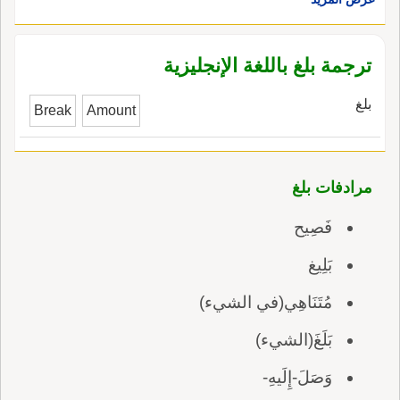
ترجمة بلغ باللغة الإنجليزية
بلغ
Break
Amount
مرادفات بلغ
فَصِيح
بَلِيغ
مُتَنَاهِي(في الشيء)
بَلَغَ(الشيء)
وَصَلَ-إِلَيهِ-