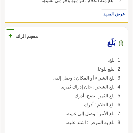
:بَلَغَ مِنْهُ الكَلاَمُ : أثَّرَ فِيهِ وَحَزَّ فِي نَفْسِهِ.
عرض المزيد
+
معجم الرائد
بَلَغ
(أ)
بلغ.
يبلغ بلوغا.
بلغ الشيء أو المكان : وصل إليه.
بلغ الشجر : حان إدراك ثمره.
بلغ الثمر : نضج، أدرك.
بلغ الغلام : أدرك.
بلغ الأمر : وصل إلى غايته.
بلغ به المرض : اشتد عليه.