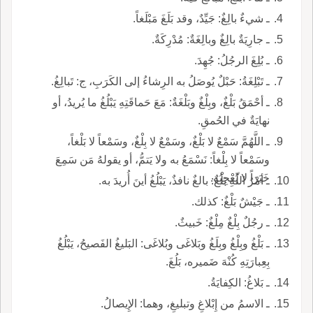
ـ شيءٌ بالِغٌ: جَيِّدٌ، وقد بَلَغَ مَبْلَغاً.
ـ جارِيَةٌ بالِغٌ وبالِغَةٌ: مُدْرِكَةٌ.
ـ بُلِغَ الرجُلُ: جُهِدَ.
ـ تَبْلِغَةُ: حَبْلٌ يُوصَلُ به الرِشاءُ إلى الكَرَبِ، ج: تَبالِغُ.
ـ أحْمَقُ بَلْغٌ، وبِلْغٌ وبَلْغَةٌ: مَعَ حَماقَتِهِ يَبْلُغُ ما يُريدُ، أو
نهايَةٌ في الحُمقِ.
ـ اللَّهُمَّ سَمْعٌ لا بَلْغٌ، وسَمْعٌ لا بِلْغٌ، وسَمْعاً لا بَلْغاً،
وسَمْعاً لا بِلْغاً: نَسْمَعُ به ولا يَتمُّ، أو يقولهُ مَن سَمِعَ
خَبَرَاً لا يُعْجِبُه.
ـ أمْرُ اللّهِ بَلْغٌ: بالغٌ نافذٌ، يَبْلُغُ أينَ أُريدَ به.
ـ جَيْشٌ بَلْغٌ: كذلك.
ـ رجُلٌ بِلْغٌ مِلْغٌ: خَبيثٌ.
ـ بَلْغُ وبِلْغُ وبِلَغُ وبَلاغَى وبُلاغَى: البَليغُ الفَصيحُ، يَبْلُغُ
بِعِبارَتِهِ كُنْهَ ضَميره، بَلُغَ.
ـ بَلاغُ: الكِفايَةُ.
ـ الاسمُ من إِبْلاغِ وتبليغِ، وهما: الإِيصالُ.