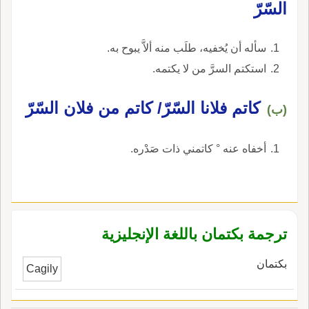
السّرّ
سأله أن يُخفيه، طلَب منه ألاَّ يبوح به.
استكتم السرَّ من لا يكتمه.
كاتم فلانا السّرّ/ كاتم من فلان السّرّ
(ب)
أخفاه عنه ° كاتمني ذات صَدْره.
ترجمة بكتمان باللغة الإنجليزية
بكتمان
Cagily