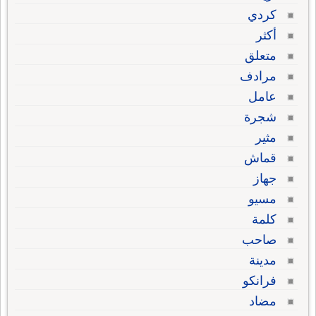
كردي
أكثر
متعلق
مرادف
عامل
شجرة
مثير
قماش
جهاز
مسيو
كلمة
صاحب
مدينة
فرانكو
مضاد