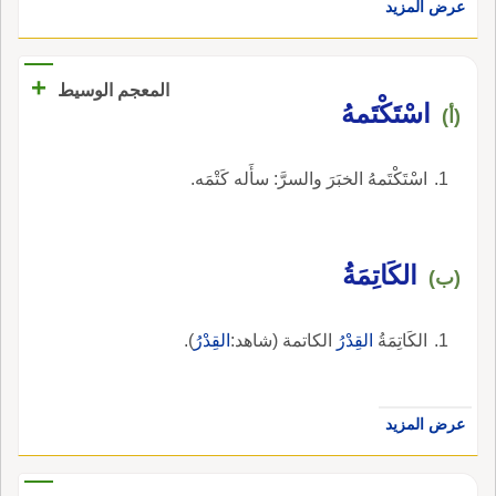
عرض المزيد
+
المعجم الوسيط
اسْتَكْتَمهُ
(أ)
اسْتَكْتَمهُ الخبَرَ والسرَّ: سأَله كَتْمَه.
الكَاتِمَةُ
(ب)
الكَاتِمَةُ
القِدْرُ
الكاتمة (شاهد:
القِدْرُ
).
عرض المزيد