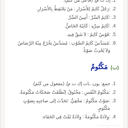
[ك ت م]. (فاعل من كَتَمَ).
:رَجُلٌ كَاتِمٌ لِلأَسْرَارِ : مَنْ يَحْتَفِظُ بِالأَسْرَارِ.
:كَاتِمُ السِّرِّ : أَمِينُ السِّرِّ.
:كَاتِمُ سِرِّهِ : كَاتِبُهُ الخَاصُّ.
:قَوْسٌ كَاتِمٌ : لاَ شَقَّ فِيهِ.
:مُسَدَّسٌ كَاتِمُ الصَّوْتِ : مُسَدَّسٌ يَخْرُجُ مِنْهُ الرَّصَاصُ
وَلاَ يُحْدِثُ صَوْتاً.
مَكْتُومٌ
(ب)
جمع: ـون، ـات [ك ت م]. (مفعول من كَتَمَ).
:مَكْتُومُ النَّفَسِ : مَخْنُوقٌ. اِنْطَلَقَتْ ضَحَكَاتٌ مَكْتُومَةٌ.
:صَوْتٌ مَكْتُومٌ : مَخْفِيٌّ. :تَحَدَّثَ إلى صاحِبِهِ بِصَوْتٍ
مَكْتُومٍ.
:وِلاَدَةٌ مَكْتُومَةٌ : وِلاَدَةٌ تَمَّتْ فِي الخَفَاءِ.