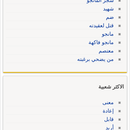
شجر المانجو
شهيد
ضم
قتل لعقيدته
مانجو
مانجو فاكهة
معتصم
من يضحي برغبته
الاكثر شعبية
معنى
إعادة
قابل
أريد