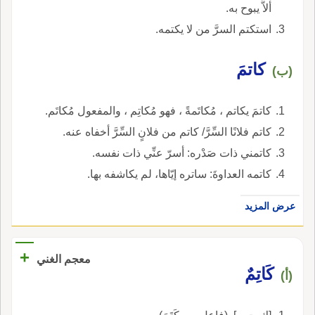
ألاَّ يبوح به.
استكتم السرَّ من لا يكتمه.
كاتمَ
(ب)
كاتمَ يكاتم ، مُكاتَمةً ، فهو مُكاتِم ، والمفعول مُكاتَم.
كاتم فلانًا السِّرَّ/ كاتم من فلانٍ السِّرَّ أخفاه عنه.
كاتمني ذات صَدْره: أسرّ عنِّي ذات نفسه.
كاتمه العداوةَ: ساتره إيّاها، لم يكاشفه بها.
عرض المزيد
+
معجم الغني
كَاتِمٌ
(أ)