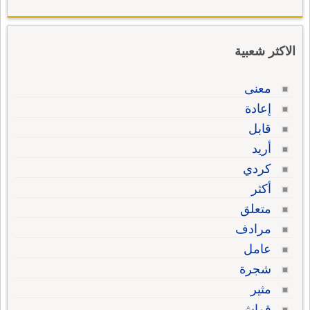
الاكثر شعبية
معنى
إعادة
قابل
أريد
كردي
أكثر
متعلق
مرادف
عامل
شجرة
مثير
قماش