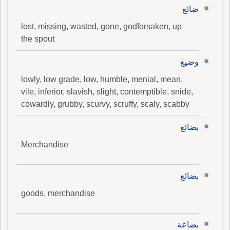
ضائع
lost, missing, wasted, gone, godforsaken, up
the spout
وضيع
lowly, low grade, low, humble, menial, mean,
vile, inferior, slavish, slight, contemptible, snide,
cowardly, grubby, scurvy, scruffy, scaly, scabby
بضائع
Merchandise
بضائع
goods, merchandise
بضاعة