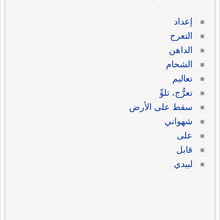
إعداد
التعرج
الداهن
الشحام
تعاليم
تعرُّج، تلوِّ
سقط على الأرض
شهواني
على
قابل
لبيدي