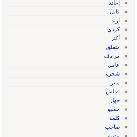
إعادة
قابل
أريد
كردي
أكثر
متعلق
مرادف
عامل
شجرة
مثير
قماش
جهاز
مسيو
كلمة
صاحب
مدينة