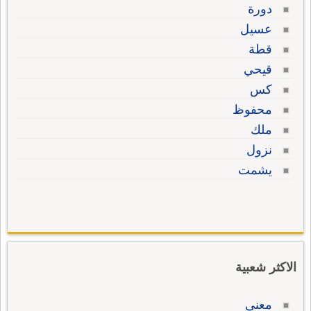
دورة
عسيل
قطة
قيحي
كس
محفوظ
ملك
نزول
يشمت
الاكثر شعبية
معنى