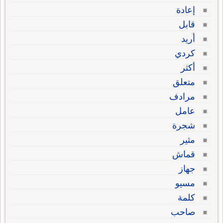
إعادة
قابل
أريد
كردي
أكثر
متعلق
مرادف
عامل
شجرة
مثير
قماش
جهاز
مسيو
كلمة
صاحب