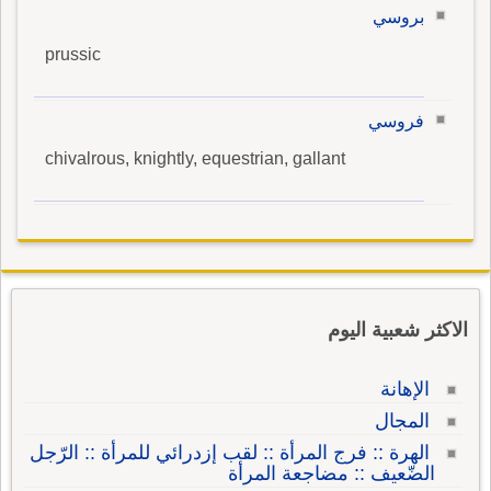
بروسي
prussic
فروسي
chivalrous, knightly, equestrian, gallant
الاكثر شعبية اليوم
الإهانة
المجال
الهرة :: فرج المرأة :: لقب إزدرائي للمرأة :: الرّجل
الضّعيف :: مضاجعة المرأة