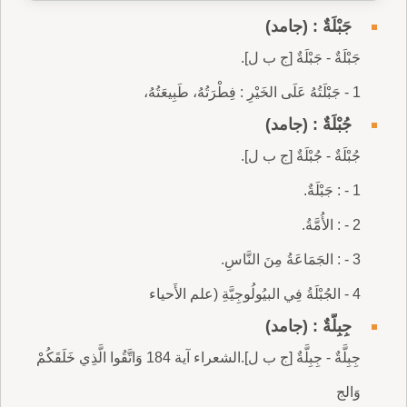
جَبْلَةٌ : (جامد)
جَبْلَةٌ - جَبْلَةٌ [ج ب ل].
1 - جَبْلَتُهُ عَلَى الخَيْرِ : فِطْرَتُهُ، طَبِيعَتُهُ،
جُبْلَةٌ : (جامد)
جُبْلَةٌ - جُبْلَةٌ [ج ب ل].
1 - : جَبْلَةٌ.
2 - : الأُمَّةُ.
3 - : الجَمَاعَةُ مِنَ النَّاسِ.
4 - الجُبْلَةُ فِي البيُولُوجِيَّةِ (علم الأَحياء
جِبِلَّةٌ : (جامد)
جِبِلَّةٌ - جِبِلَّةٌ [ج ب ل].الشعراء آية 184 وَاتَّقُوا الَّذِي خَلَقَكُمْ
وَالج