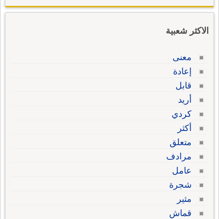
الاكثر شعبية
معنى
إعادة
قابل
أريد
كردي
أكثر
متعلق
مرادف
عامل
شجرة
مثير
قماش