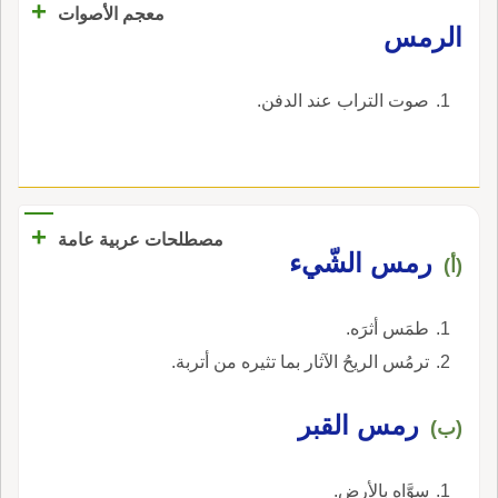
+
معجم الأصوات
الرمس
صوت التراب عند الدفن.
+
مصطلحات عربية عامة
رمس الشّيء
(أ)
طمَس أثرَه.
ترمُس الريحُ الآثار بما تثيره من أتربة.
رمس القبر
(ب)
سوَّاه بالأرض.