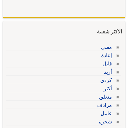
الاكثر شعبية
معنى
إعادة
قابل
أريد
كردي
أكثر
متعلق
مرادف
عامل
شجرة