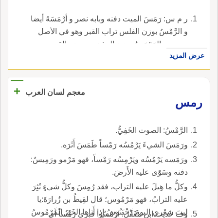
ر م س: رَمَسَ الميت دفنه وبابه نصر و أرْمَسَهُ أيضا
و الرَّمْسُ بوزن الفلس تراب القبر وهو في الأصل
مصدر و المَرْمَسُ بوزن المذهب موضع القبر.
عرض المزيد
+
معجم لسان العرب
رمس
الرَّمْسُ: الصوت الخَفِيُّ.
ورَمَسَ الشيءَ يَرْمُسُه رَمْساً طَمَسَ أَثَرَه.
ورَمَسه يَرْمُسُه ويَرْمِسُه رَمْساً، فهو مَرْمو ورَمِيسٌ:
دفنه وسَوًى عليه الأَرضَ.
وكلُّ ما هِيلَ عليه التراب، فقد رُمِسَ وكلُّ شيءٍ نُثِرَ
عليه الترابُ، فهو مَرْمُوس؛ قال لقِيطُ بن زُرارَةَ:يا
ليتَ شِعْري اليومَ دَخْتَنُوسُ إِذا أَتاها الخَبَرُ المَرْمُوسُ
وف حديث ابن مغَفَّل: ارْمُسُوا قبري رَمْساً أَي