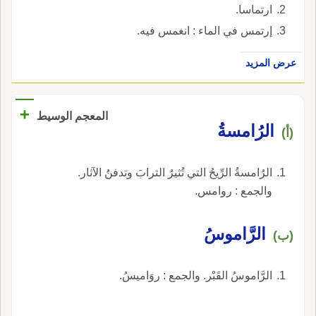
ارتماسا.
إرتمس في الماء : انغمس فيه.
عرض المزيد
+
المعجم الوسيط
الرُامسةُ
(أ)
الرُامسةُ الرِّيحُ التي تُثيرُ الترابَ وتدفنُ الآثار.
والجمع : روامس.
الرَّاموسُ
(ب)
الرَّاموسُ القَبْر. والجمع : روَاميسُ.