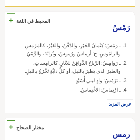
+
المحيط في اللغة
رَمْسُ
ـ رَمْسُ: كِتْمانُ الخَبَرِ، والدَّفْنُ، والقَبْرُ، كالمَرْمَسِ
والرامُوسِ، ج: أرماسٌ ورُموسٌ، وتُرابُهُ، والرَّمْيُ.
ـ رَوامِسُ: الرِّياحُ الدَّوافِنُ للآثارِ، كالرامِساتِ،
والطيرُ الذي يَطيرُ بالليل، أو كلُّ دابَّةٍ تَخْرُجُ بالليلِ.
ـ تَرْمُسُ: وادٍ لبني أُسَيْدٍ.
ـ ارْتِماسُ: الاغْتِماسُ.
عرض المزيد
+
مختار الصحاح
رمس