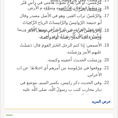
مَرْمَسي، أَو في يَفاعٍ تُصَوِّتُ هامَتي في رَأْسِ قَبْر
ورَمَسُوا قبر فلان إِذا كتموه وسَوَّوْه م الأَرض.
ورَمَسْناه بالتُّرْب: كَبَسْناه.
والرَّمْسُ: تراب القبر، وهو في الأَصل مصدر وقال
أَبو حنيفة: الرَّوامِسُ والرَّامِساتُ الرياح الزَّافِياتُ
الت تنقل التراب من بلد إِلى آخر وبينها الأَيام، وربما
والرَّوامِسُ الرياح لتي تثير التراب وتدف الآثار
غَشَّتْ وجْه الأَر كُلَّه بتراب أَرض أُخرى.
ورَمَسَ عليه الخبرَ رَمْساً: لواه وكتمه.
الأَصمعي: إِذا كتم الرجل الخَبَرَ القومَ قال: دَمَسْتُ
عليهم الأَمرَ ورَمَسْته.
ورَمَسْت الحديثَ: أَخفيته وكتمته.
ووقعوا في مَرْمُوسة من أَمرهم أَي اختلاط؛ عن اب
الأَعرابي.
وفي الحديث ذكر رامِس، بكسر الميم، موضع في
ديار محارب كتب ب رسولُ اللَّه، صلى اللَّه عليه
وسلم، لعُظَيْمِ بنِ الحَرث المُحاربيّ.
عرض المزيد