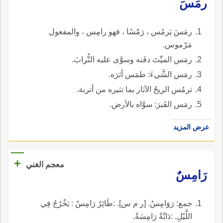
رمَسَ
رمَسَ يَرمُس ، رَمْسًا ، فهو رامِس ، والمفعول
مَرْموس.
رمَس الميِّتَ دفَنه وسوَّى عليه التُّرابَ.
رمَس الشَّيءَ: طمَس أثرَه.
ترمُس الريحُ الآثار بما تثيره من أتربة.
رمَس القَبرَ: سوَّاه بالأرض.
عرض المزيد
+
معجم الغني
رَامِسٌ
جمع: رَوَامِسُ. [ر م س]. :طَائِرٌ رَامِسٌ : يَخْرُجُ فِي
اللَّيْلِ. :دَابَّةٌ رَامِسَةٌ.