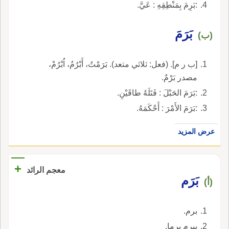
:بَرِمَ بِمَنْطِقِهِ : عَيَّ.
بَرَمَ
(ب)
[ب ر م]. (فعل: ثلاثي متعد). بَرَمْتُ، أَبْرُمُ، اُبْرُمْ،
مصدر بَرْمٌ.
:بَرَمَ الحَبْلَ : فَتَلَهُ طاقَيْنِ.
:بَرَمَ الأَمْرَ : أَحْكَمَهُ.
عرض المزيد
+
معجم الرائد
بَرَم
(أ)
برم.
يبرم برما.