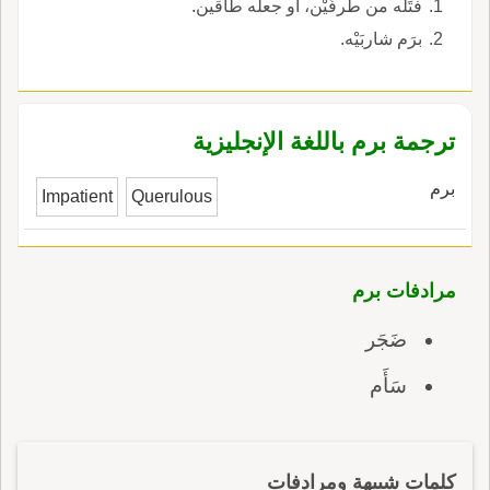
فتَله من طرفَيْن، أو جعله طاقين.
برَم شاربَيْه.
ترجمة برم باللغة الإنجليزية
برم
Impatient
Querulous
مرادفات برم
ضَجَر
سَأَم
كلمات شبيهة ومرادفات