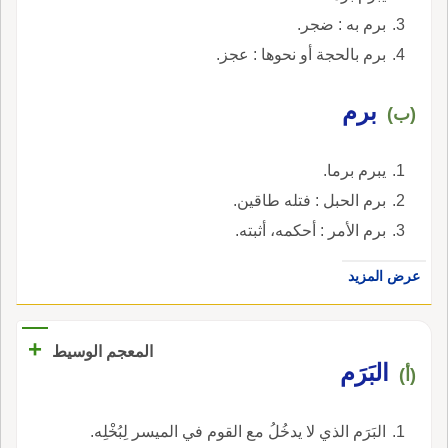
برم به : ضجر.
برم بالحجة أو نحوها : عجز.
برم
(ب)
يبرم برما.
برم الحبل : فتله طاقين.
برم الأمر : أحكمه، أثبته.
عرض المزيد
+
المعجم الوسيط
البَرَم
(أ)
البَرَم الذي لا يدخُلُ مع القوم في الميسر لِبُخْلِه.