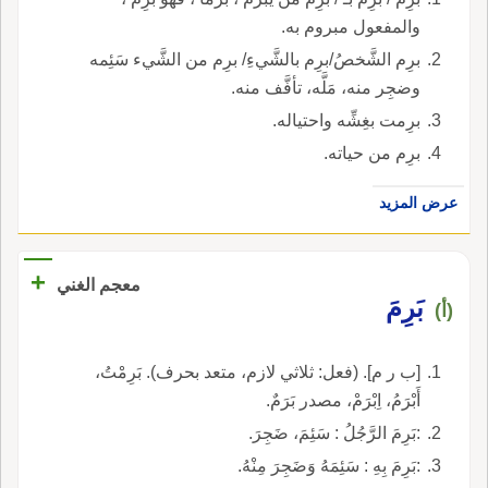
والمفعول مبروم به.
برِم الشَّخصُ/برِم بالشَّيءِ/ برِم من الشَّيء سَئِمه
وضجِر منه، مَلَّه، تأفَّف منه.
برِمت بغِشِّه واحتياله.
برِم من حياته.
عرض المزيد
+
معجم الغني
بَرِمَ
(أ)
[ب ر م]. (فعل: ثلاثي لازم، متعد بحرف). بَرِمْتُ،
أَبْرَمُ، اِبْرَمْ، مصدر بَرَمٌ.
:بَرِمَ الرَّجُلُ : سَئِمَ، ضَجِرَ.
:بَرِمَ بِهِ : سَئِمَهُ وَضَجِرَ مِنْهُ.