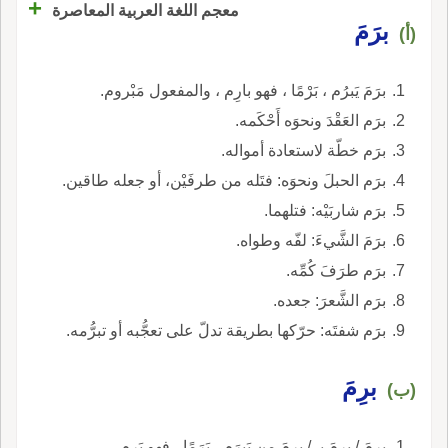
+
معجم اللغة العربية المعاصرة
برَمَ
(أ)
برَمَ يَبرُم ، بَرْمًا ، فهو بارِم ، والمفعول مَبْروم.
برَم العَقْدَ ونحوَه أَحْكَمه.
برَم خطّة لاستعادة أمواله.
برَم الحبلَ ونحوَه: فتَله من طرفَيْن، أو جعله طاقين.
برَم شاربَيْه: فتلهما.
برَمَ الشَّيءَ: لفّه وطواه.
برَم طرَفَ كُمِّه.
برَم الشَّعرَ: جعده.
برَم شفتَه: حرّكها بطريقة تدلّ على تعجُّبه أو تبرُّمه.
برِمَ
(ب)
برِمَ / برِمَ بـ / برِمَ من يَبرَم ، بَرَمًا ، فهو بَرِم ،