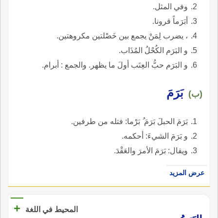
وفي المثل.
أبَرَماً قرونا.
، يضرب لِمَنْ يجمع بين خَصْلتين مكروهتين.
و البَرَم الكُحْلُ المُذَاب.
و البَرَم حبُّ العِنَب أولَ ما يظهر. والجمع : أبرام.
بَرَمَ
(ب)
بَرَمَ الحبلَ بَرَمَ ُ بَرْما: فتله من طرفين.
و بَرَمَ الشيءَ: أحكمه.
ويقال: بَرَمَ الأمرَ والعَقْدَ.
عرض المزيد
+
المحيط في اللغة