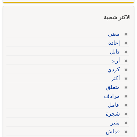
الاكثر شعبية
معنى
إعادة
قابل
أريد
كردي
أكثر
متعلق
مرادف
عامل
شجرة
مثير
قماش