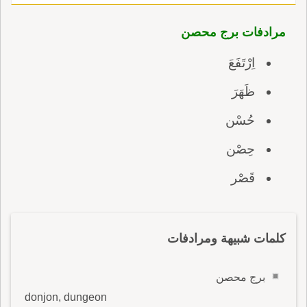
مرادفات برج محصن
اِرْتَفَعَ
ظَهَرَ
حُسْن
حِصْن
قَصْر
كلمات شبيهة ومرادفات
برج محصن
donjon, dungeon