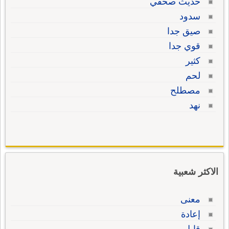
حديث صحفي
سدود
صيق جدا
قوي جدا
كثير
لحم
مصطلح
نهد
الاكثر شعبية
معنى
إعادة