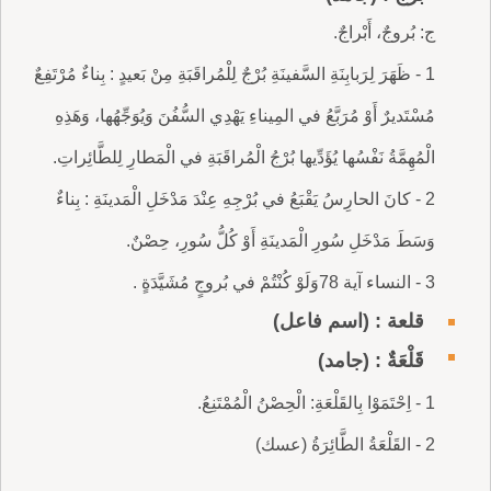
ج: بُروجٌ، أَبْراجٌ.
1 - ظَهَرَ لِرَبابِنَةِ السَّفينَةِ بُرْجٌ لِلْمُراقَبَةِ مِنْ بَعيدٍ : بِناءٌ مُرْتَفِعٌ
مُسْتَديرٌ أَوْ مُرَبَّعُ في المِيناءِ يَهْدِي السُّفُنَ وَيُوَجِّهُها، وَهَذِهِ
الْمُهِمَّةُ نَفْسُها يُؤَدِّيها بُرْجُ الْمُراقَبَةِ في الْمَطارِ لِلطَّائِراتِ.
2 - كانَ الحارِسُ يَقْبَعُ في بُرْجِهِ عِنْدَ مَدْخَلِ الْمَدينَةِ : بِناءٌ
وَسَطَ مَدْخَلِ سُورِ الْمَدينَةِ أَوْ كُلُّ سُورِ، حِصْنٌ.
3 - النساء آية 78وَلَوْ كُنْتُمْ في بُروجٍ مُشَيَّدَةٍ .
قلعة : (اسم فاعل)
قَلْعَةٌ : (جامد)
1 - اِحْتَمَوْا بِالقَلْعَةِ: الْحِصْنُ الْمُمْتَنِعُ.
2 - القَلْعَةُ الطَّائِرَةُ (عسك)