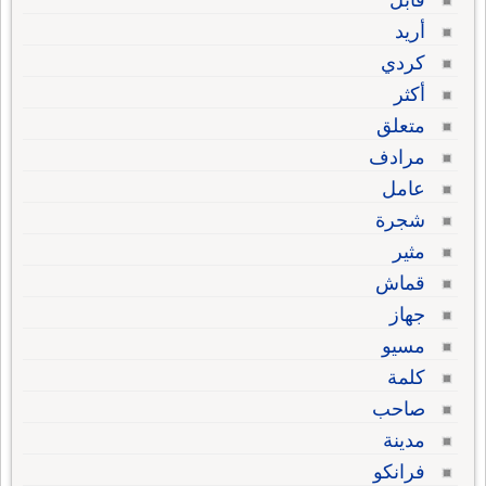
قابل
أريد
كردي
أكثر
متعلق
مرادف
عامل
شجرة
مثير
قماش
جهاز
مسيو
كلمة
صاحب
مدينة
فرانكو