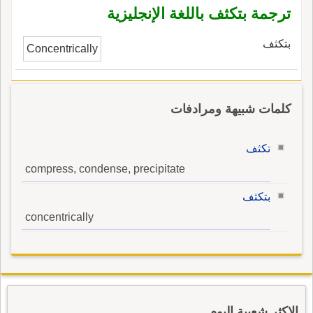
ترجمة بتكثف باللغة الإنجليزية
بتكثف
Concentrically
كلمات شبيهة ومرادفات
تكثف
compress, condense, precipitate
بتكثف
concentrically
الاكثر شعبية اليوم