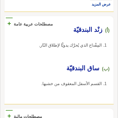
عرض المزيد
+
مصطلحات عربية عامة
زنْد البندقيّة
(أ)
المِقْداح الذي يُحرَّك يدويًّا لإطلاق النّار.
ساق البندقيّة
(ب)
القسم الأسفل المعقوف من خشبها.
+
مصطلحات مالية