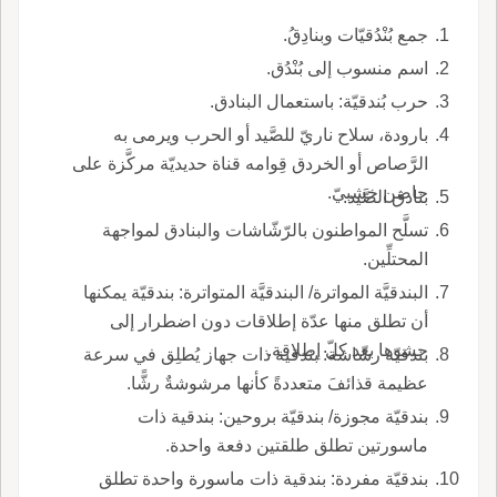
جمع بُنْدُقيّات وبنادِقُ.
اسم منسوب إلى بُنْدُق.
حرب بُندقيّة: باستعمال البنادق.
بارودة، سلاح ناريّ للصَّيد أو الحرب ويرمى به
الرَّصاص أو الخردق قِوامه قناة حديديّة مركَّزة على
حاضن خشبيّ.
بنادق الصَّيد.
تسلَّح المواطنون بالرّشّاشات والبنادق لمواجهة
المحتلِّين.
البندقيَّة المواترة/ البندقيَّة المتواترة: بندقيّة يمكنها
أن تطلق منها عدّة إطلاقات دون اضطرار إلى
حشوها بعد كلّ إطلاقة.
بندقيّة رشّاشة: بندقية ذات جهاز يُطلِق في سرعة
عظيمة قذائفَ متعددةً كأنها مرشوشةٌ رشًّا.
بندقيّة مجوزة/ بندقيّة بروحين: بندقية ذات
ماسورتين تطلق طلقتين دفعة واحدة.
بندقيّة مفردة: بندقية ذات ماسورة واحدة تطلق