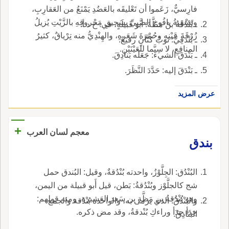
فارِسيٌّ، زَعَموا أن تَعْليقَه بالعَضُدِ يَمْنَعُ من العَقارِبِ،
وتَسْقِيةُ يافُوخ الصَّبِيِّ بسَحيقِ مَحْروقِهِ بالزَّيْتِ يُزيلُ
ـ بُنْدُقَةُ بنُ مَظَّةَ: أبو قَبيلَةٍ، في: ح د أ.
زُرْقَةَ عَيْنِهِ وحُمْرَةَ شَعَرِهِ، والهِنْدِيُّ منه تِرْياقٌ، كثيرُ
ـ بُنْدقِيُّ: ثوبُ كتَّانٍ رفيعٌ.
المنافِعِ، لا سِيَّما للعَيْنَيْنِ.
ـ بَنْدَقَ الشيءَ: جَعَلَه بَنادِقَ.
ـ بَنْدَقَ إليه: حَدَّدَ النَّظَرَ.
عرض المزيد
+
معجم لسان العرب
بندق
البُنْدُق: الجِلَّوْزُ، واحدته بُنْدُقةٌ، وقيل: البُندق حمل
شج كالجلَّوْز وبُنْدُقةُ: بَطن، قيل أَبو قبيلة من اليمن،
وهو بُنْدُقةُ بن مَظَّة بن سَعد العَشيرة، ومنه قولهم:
والبُنْدُقُ: الذي يرمى به، والواحدة بُنْدُقة والجمع
حِدَأ حِدَأ وراءكِ بُنْدقةُ، وقد مض ذكره.
البنَادِقُ.