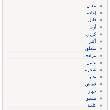
معنى
إعادة
قابل
أريد
كردي
أكثر
متعلق
مرادف
عامل
شجرة
مثير
قماش
جهاز
مسيو
كلمة