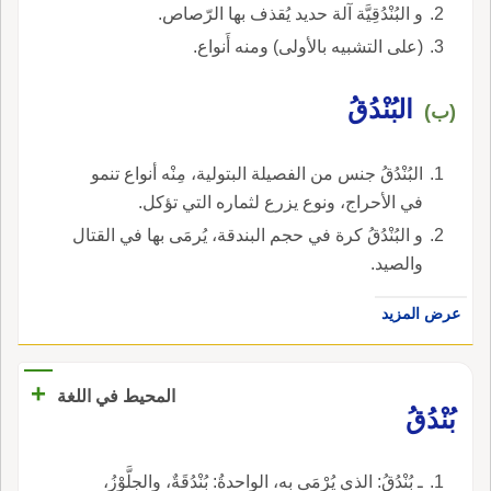
و البُنْدُقِيَّة آلة حديد يُقذف بها الرّصاص.
(على التشبيه بالأولى) ومنه أَنواع.
البُنْدُقُ
(ب)
البُنْدُقُ جنس من الفصيلة البتولية، مِنْه أنواع تنمو
في الأحراج، ونوع يزرع لثماره التي تؤكل.
و البُنْدُقُ كرة في حجم البندقة، يُرمَى بها في القتال
والصيد.
عرض المزيد
+
المحيط في اللغة
بُنْدُقُ
ـ بُنْدُقُ: الذي يُرْمَى به، الواحدةُ: بُنْدُقَةٌ، والجِلَّوْزُ،