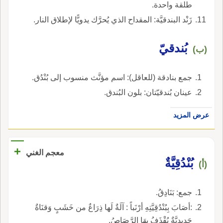
طلقة واحدة.
زَنْد البندقيَّة: المقداح الذي يُحرَّك يدويًّا لإطلاق النار.
بُندقيّ
(ب)
جمع بنادقة (للعاقل): اسم مؤنَّث منسوب إلى بُنْدُق.
عينان بُندقيّتان: بلون البُندق.
عرض المزيد
+
معجم الغني
بُنْدُقِيَّةٌ
(أ)
جمع: بَنَادِقُ.
:أصَابَ بِبُنْدُقِيَّتِهِ أرْنَباً : آلَةٌ لَها ذِرَاعٌ من خَشَبٍ وَقنَاةٌ
حَدِيديَّةٌ يُقْذَفُ بِهَا الرَّصَاصُ.