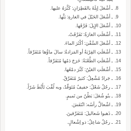
ـ أشْعَلَ إبِلَهُ بالقَطِرَانِ: كَثَّرَهُ عليها.
ـ أشْعَلَ الخَيْلَ في الغارةِ: بَثَّها.
ـ أشْعَلَ الإِبِلَ: فَرَّقَها.
ـ أشْعَلَتِ الغارَةُ: تَفَرَّقَتْ.
ـ أشْعَلَ السَّقْيَ: أكْثَرَ الماءَ.
ـ أشْعَلَتِ القِرْبَةُ أو المَزادةُ: سالَ ماؤُها مُتَفَرِّقاً.
ـ أشْعَلَتِ الطَّعْنَةُ: خَرَجَ دَمُها مُتَفَرِّقاً.
ـ أشْعَلَتِ العَيْنُ: كَثُرَ دمْعُها.
ـ جَرادٌ مُشْعِلٌ: كثيرٌ مُتَفَرِّقٌ.
ـ رجُلٌ شَعْلٌ: خفيفٌ مُتَوَقِّدٌ، وبه لُقِّبَ تَأَبَّطَ شَرّاً.
ـ بنُو شُعَلَ: بَطْنٌ من تَميمٍ.
ـ اشْعالَّ رأسُه: انْتَفَشَ.
ـ ذَهبوا شَعاليلَ: مُتَفَرِّقينَ.
ـ رجُلٌ شاعِلٌ: ذو إشْعالٍ.