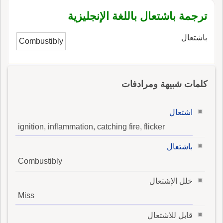
خشب فيصير كالحوض يُنْبَذُ فيه لأَنه ليس له حِبَابٌ.
ترجمة باشتعال باللغة الإنجليزية
باشتعال
Combustibly
كلمات شبيهة ومرادفات
اشتعال
ignition, inflammation, catching fire, flicker
باشتعال
Combustibly
خلل الإشتعال
Miss
قابل للاشتعال