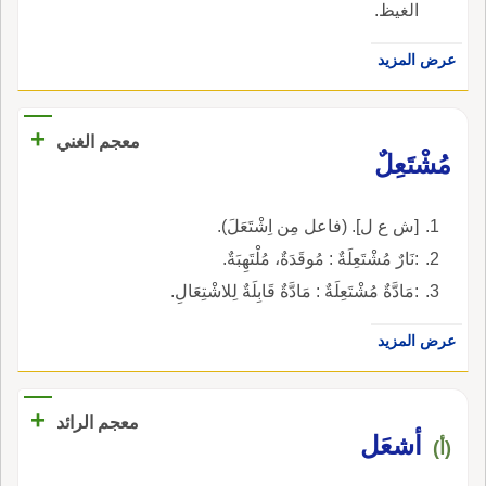
الغيظ.
عرض المزيد
+
معجم الغني
مُشْتَعِلٌ
[ش ع ل]. (فاعل مِن اِشْتَعَلَ).
:نَارٌ مُشْتَعِلَةٌ : مُوقَدَةٌ، مُلْتَهِبَةٌ.
:مَادَّةٌ مُشْتَعِلَةٌ : مَادَّةٌ قَابِلَةٌ لِلاشْتِعَالِ.
عرض المزيد
+
معجم الرائد
أشعَل
(أ)