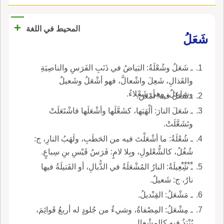
+
المحيط في اللغة
شَعَلُ
ـ شَعَلُ وشُعْلَةُ: البَياضُ في ذَنَبِ الفَرَسِ والناصِيَةِ
والقَذالِ، شَعِلَ واشْعالَّ، فهو أشْعَلُ وشَعيلٌ
وشاعِلٌ، وهي شَعْلاءُ.
ـ شَعَلَ فيه: أَمْعَنَ.
ـ شَعَلَ النارَ: ألْهَبَها، كشَعَّلَها وأشْعَلَها فاشْتَعَلَتْ
وتَشَعَّلَتْ.
ـ شُعْلَةُ: ما أشْعَلْتَ فيه من الحَطَبِ، ولَهَبُ النارِ، ج:
شُغُلُ، كالشُّعْلولِ، وبِلا لامٍ: فَرَسُ قَيْسِ بنِ سِباعٍ.
****.
ـ شِعِيلَةُ: النارُ المُشْعَلَةُ في الذُّبالِ، أو الفَتيلَةُ فيها
نارٌ، ج: شَعيلٌ.
ـ مَشْعَلُ: القِنْديلُ.
ـ مِشْعَلُ: المِصْفاةُ، وشيءٌ من جُلودٍ له أربعُ قَوائِمَ،
يُنْبَذُ فيه كالمِشْعالِ.