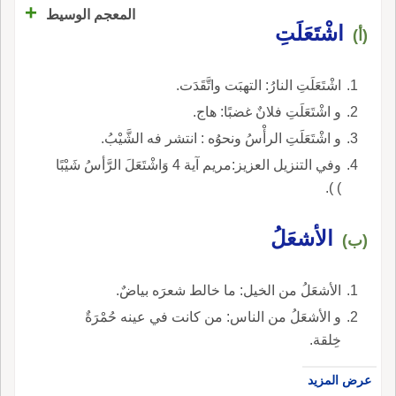
+
المعجم الوسيط
اشْتَعَلَتِ
(أ)
اشْتَعَلَتِ النارُ: التهبَت واتَّقَدَت.
و اشْتَعَلَتِ فلانٌ غضبًا: هاج.
و اشْتَعَلَتِ الرأْسُ ونحوُه : انتشر فه الشَّيْبُ.
وفي التنزيل العزيز:مريم آية 4 وَاشْتَعَلَ الرَّأسُ شَيْبًا
) ).
الأشعَلُ
(ب)
الأشعَلُ من الخيل: ما خالط شعرَه بياضٌ.
و الأشعَلُ من الناس: من كانت في عينه حُمْرَةٌ
خِلقة.
عرض المزيد