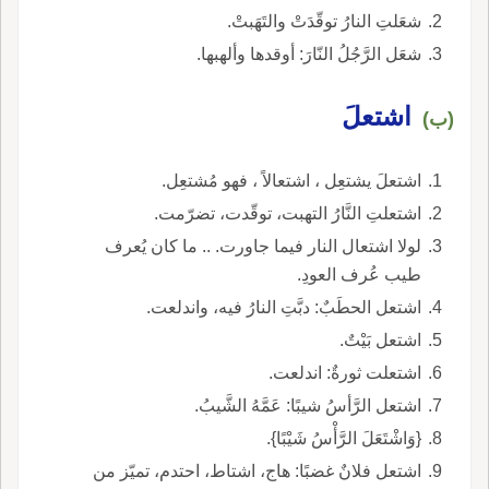
شعَلتِ النارُ توقّدَتْ والتَهَبتْ.
شعَل الرَّجُلُ النّارَ: أوقدها وألهبها.
اشتعلَ
(ب)
اشتعلَ يشتعِل ، اشتعالاً ، فهو مُشتعِل.
اشتعلتِ النَّارُ التهبت، توقّدت، تضرّمت.
لولا اشتعال النار فيما جاورت. .. ما كان يُعرف
طيب عُرف العودِ.
اشتعل الحطَبٌ: دبَّتِ النارُ فيه، واندلعت.
اشتعل بَيْتٌ.
اشتعلت ثورةٌ: اندلعت.
اشتعل الرَّأسُ شيبًا: عَمَّهُ الشَّيبُ.
{وَاشْتَعَلَ الرَّأْسُ شَيْبًا}.
اشتعل فلانٌ غضبًا: هاج، اشتاط، احتدم، تميّز من