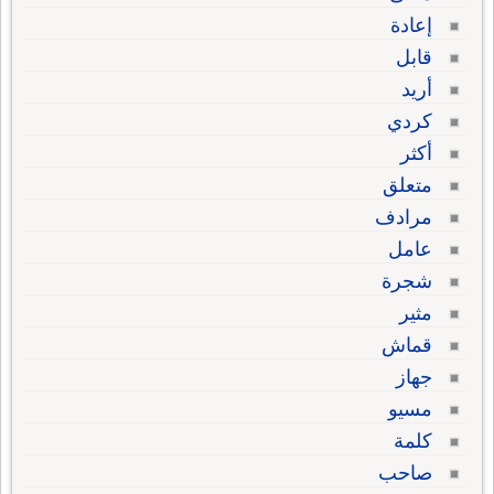
إعادة
قابل
أريد
كردي
أكثر
متعلق
مرادف
عامل
شجرة
مثير
قماش
جهاز
مسيو
كلمة
صاحب