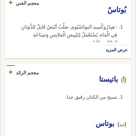
+
معجم الغني
بُوتاسٌ
: هيِدْرُوكْسِيد البوتَاسْيُوم، صَلْبٌ أبْيَضُ قَابِلٌ للذَّوَبَانِ
فِي الْمَاءِ، يُسْتَعْمَلُ لِتَبْيِيضِ الْمَلابِسِ وَصِنَاعَةِ
الصَّابُونِ الأسْوَدِ.
عرض المزيد
+
معجم الرائد
باتيستا
(أ)
نسيج من الكتان رقيق جدا.
بوتاس
(ب)