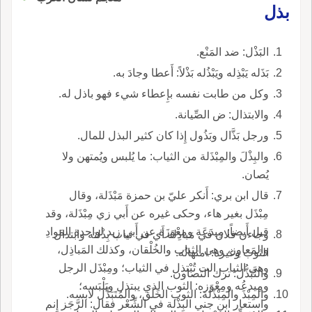
بذل
البَذْل: ضد المَنْع.
بَذَله يَبْذِله ويَبْذُله بَذْلاً: أَعطا وجادَ به.
وكل من طابت نفسه بإِعطاء شيء فهو باذل له.
والابتذال: ض الصِّيانة.
ورجل بَذَّال وبَذُول إِذا كان كثير البذل للمال.
والبِذْلَ والمِبْذَلة من الثياب: ما يُلبس ويُمتهن ولا
يُصان.
قال ابن بري: أَنكر عليّ بن حمزة مَبْذَلة، وقال
مِبْذَل بغير هاء، وحكى غيره عن أَبي زي مِبْذَلة، وقد
قيل أَيضاً: مِيدَعَة ومِعْوَزَة عن أَبي زيد لواحدة المَوادِ
وجاءن فلان في مَباذِله أَي في ثياب بِذْلته وابتذال
والمَعاوِز، وهي الثياب والخُلْقان، وكذلك المَباذِل،
الثوب وغيره: امتهانُه.
وهي الثياب الت تُبْتذل في الثياب؛ ومِبْذَل الرجل
والتَّبَذُّل: ترك التصاون.
ومِيدعُه ومِعْوَزه: الثوب الذي يبتذل ويَلْبَسه؛
والمِبْذَ والمِبْذَلة: الثوب الخَلَق، والمُتَبَذِّل لابسه.
واستعار ابن جني البِذْلة في الشِّعْر فقال: الرَّجَز إِنم