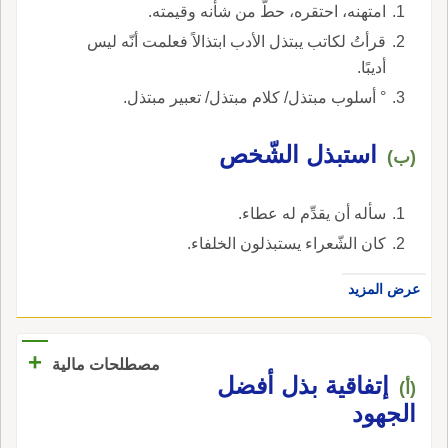
امتهنه، احتقره، حطَّ من شأنه وقيمته.
قرأتُ لكاتب يبتذل الأدب ابتذالاً فعلمت أنّه ليس
أديبًا.
° أسلوب مبتذل/ كلام مبتذل/ تعبير مبتذل.
استبذل الشّخص
(ب)
سأله أن يقدِّم له عطاء.
كان الشّعراء يستبذلون الخلفاء.
عرض المزيد
+
مصطلحات مالية
إتفاقية بذل أفضل
(أ)
الجهود