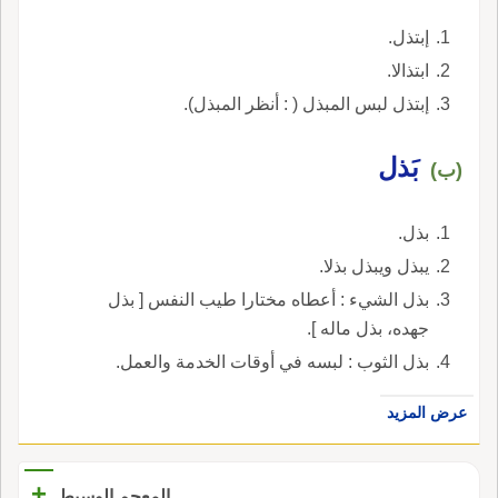
إبتذل.
ابتذالا.
إبتذل لبس المبذل ( : أنظر المبذل).
بَذل
(ب)
بذل.
يبذل ويبذل بذلا.
بذل الشيء : أعطاه مختارا طيب النفس [ بذل
جهده، بذل ماله ].
بذل الثوب : لبسه في أوقات الخدمة والعمل.
عرض المزيد
+
المعجم الوسيط