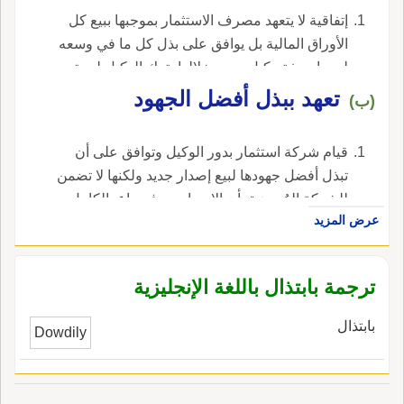
إتفاقية لا يتعهد مصرف الاستثمار بموجبها ببيع كل
الأوراق المالية بل يوافق على بذل كل ما في وسعه
لبيعها بصفة وكيل. ومن خلالها يترك الوكيل لجهة
الإصدار المسؤولية عن مخاطر التسويق. ويتم أحياناً
تعهد ببذل أفضل الجهود
(ب)
تسويق الأوراق المالية الجديدة من خلال مصرف
استثمار يقوم عادة بشراء كل إصدار الأسهم أو
قيام شركة استثمار بدور الوكيل وتوافق على أن
السندات من الجهة المُصدرَة ثم يوزعها على
تبذل أفضل جهودها لبيع إصدار جديد ولكنها لا تضمن
المتاجرين لحسابهم الخاص أو بيعها بربح إلى
للشركة المُصدرَة بأن الإصدار سوف يباع بالكامل ،
مستثمرين يعرف برسم التعهد يعوض المصرف عن
عرض المزيد
في الإنجليزية، هي best efforts underwriting.
تحمله لمخاطر إعادة البيع وتعرف عملية شراء كل
الإصدار بعبارة underwriting ، في الإنجليزية، هي
best efforts agreement.
ترجمة بابتذال باللغة الإنجليزية
بابتذال
Dowdily