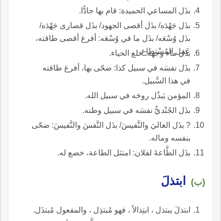
بذَل المساعي الحميدة: قام بها جادًّا.
بذَل جَهْدَه/ بذَل أقصى الجهود/ بذَل قصارى جَهْدَه/
بذَل وُسْعَه/ بذَل ما في وُسْعَه: أفرغ أقصى طاقته،
عَمِل المُسْتطاع.
بذَل ماء وجهه: خلع الحياء.
بذَل نفسَه في سبيل كذا: ضحّى بها، أفرغ طاقته
في هذا السَّبيل.
المؤمن يَبذُل روحَه في سبيل الله.
بذَل الجُنْديُّ نفسَه في سبيل وطنه.
? بذَل الغاليَ والنَّفيسَ/ بذَل النَّفسَ والنَّفيسَ: ضحّى
بنفسه وماله.
بذَل الطَّاعةَ لفلان: امتثل الطاعة، خضع له.
ابتذلَ
(ب)
ابتذلَ يبتذل ، ابتِذالاً ، فهو مُبتذِل ، والمفعول مُبتذَل.