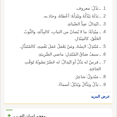
ـ بَذْلُ: معروف.
ـ بَذَلَهُ يَبْذُلُهُ ويَبْذِلُهُ: أعْطاهُ، وجادَ به.
ـ ابْتِذالُ: ضِدُّ الصِّيانَةِ.
ـ مِبْذِلَةُ: ما لا يُصانُ من الثيابِ، كالبِذْلَةِ، والثَّوبُ
الخَلَقُ، كالمِبْذَلِ.
ـ مُبْتَذِلُ: لابِسُهُ، ومَنْ يَعْمَلُ عَمَلَ نَفْسِهِ، كالمُتَبَذِّلِ.
ـ سيفٌ صَدْقُ المُبْتَذِلِ: ماضي الضَّرِيبَةِ.
ـ فرسٌ له بَذْلٌ أو ابْتِذالٌ: له حُضْرٌ يَصُونُهُ لوَقْتِ
الحاجَةِ.
ـ مَبْذولٌ: شاعِرٌ.
ـ بَذْلُ وبَذَّالُ وبُذَيْلُ: أسماءٌ.
عرض المزيد
+
معجم لسان العرب