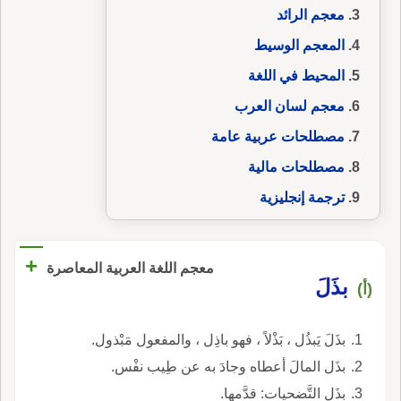
معجم الرائد
المعجم الوسيط
المحيط في اللغة
معجم لسان العرب
مصطلحات عربية عامة
مصطلحات مالية
ترجمة إنجليزية
+
معجم اللغة العربية المعاصرة
بذَلَ
(أ)
بذَلَ يَبذُل ، بَذْلاً ، فهو باذِل ، والمفعول مَبْذول.
بذَل المالَ أعطاه وجادَ به عن طِيب نفْس.
بذَل التَّضحيات: قدَّمها.