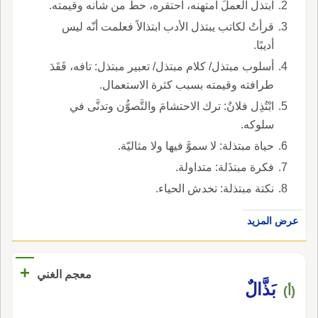
ابتذل العملَ امتهنه، احتقره، حطَّ من شأنه وقيمته.
قرأتُ لكاتب يبتذل الأدب ابتذالاً فعلمت أنّه ليس
أديبًا.
أسلوب مبتذل/ كلام مبتذل/ تعبير مبتذل: تافه، فَقَدَ
طرافته وقيمته بسبب كثرة الاستعمال.
ابْتُذِل فلانٌ: ترك الاحتشامَ والتَّصوُّن وتدنَّى في
سلوكه.
حياة مبتذلة: لا سموَّ فيها ولا مثاليّة.
فكرة مبتذَلة: متداولة.
نكتة مبتذلة: تخدش الحياء.
عرض المزيد
+
معجم الغني
بَذَّالٌ
(أ)