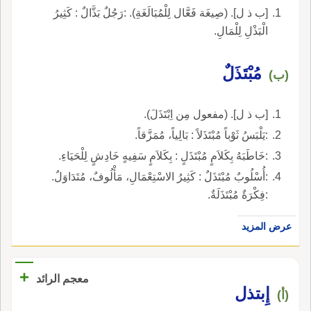
[ب ذ ل]. (صِيغَة فَعَّال لِلْمُبَالَغَةِ). :رَجُلٌ بَذَّالٌ : كَثِيرُ
الْبَذْلِ لِلْمَالِ.
مُبْتَذَلٌ
(ب)
[ب ذ ل]. (مفعول مِن اِبْتَذَلَ).
:يَلْبَسُ ثَوْباً مُبْتَذَلاً : بَالِياً، مُمَزَّقاً.
:خَاطَبَهُ بِكَلاَمٍ مُبْتَذَلٍ : بِكَلاَمٍ سَفِيهٍ خَادِشٍ لِلْحَيَاءِ.
:أُسْلُوبٌ مُبْتَذَلٌ : كَثِيرُ الاسْتِعْمَالِ، مَأْلُوفٌ، مُتَدَاوَلٌ.
:فِكْرَةٌ مُبْتَذَلَةٌ.
عرض المزيد
+
معجم الرائد
إِبتذل
(أ)