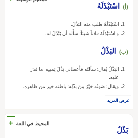
اسْتَبْذَلَهُ
(أ)
اسْتَبْذَلَهُ طلب منه البَذْلَ.
و اسْتَبْذَلَهُ فلاناً شيئاً: سأَله أن يَبْذُلَ له.
البَذْلُ
(ب)
البَذْلُ يُقال: سألتُه فأَعطاني بَذْلَ يَمينِه: ما قدَرَ
عليه.
ويقال: صَونُه خَيْرٌ مِنْ بذْلِه: باطنه خير من ظاهره.
عرض المزيد
+
المحيط في اللغة
بَذْلُ