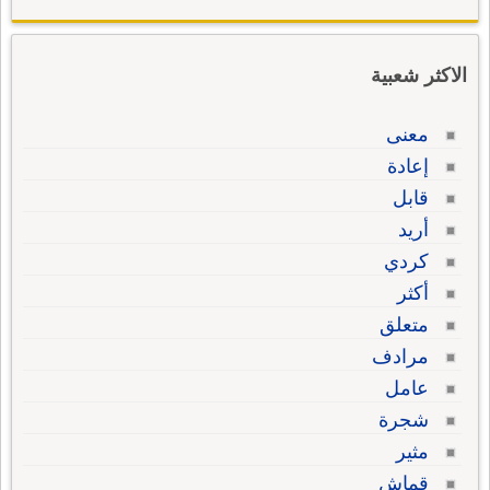
الاكثر شعبية
معنى
إعادة
قابل
أريد
كردي
أكثر
متعلق
مرادف
عامل
شجرة
مثير
قماش