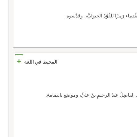
رَمزًا للقُوَّةَ الحيوانيَّة، وقدَّسوه.
+
المحيط في اللغة
ضي الفاضِلُ عبدُ الرحيمِ بنُ عليٍّ، وموضع باليمامة.