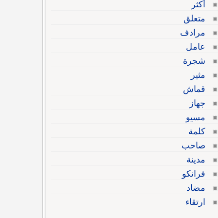
أكثر
متعلق
مرادف
عامل
شجرة
مثير
قماش
جهاز
مسيو
كلمة
صاحب
مدينة
فرانكو
مضاد
ارتقاء