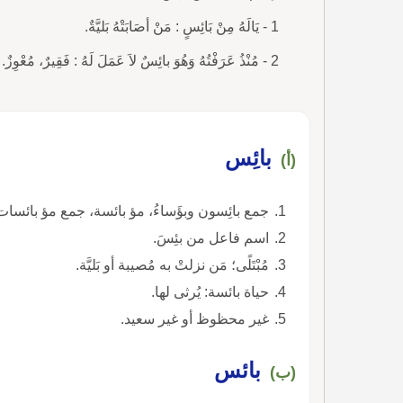
1 - يَالَهُ مِنْ بَائِسٍ : مَنْ أصَابَتْهُ بَليَّةٌ.
2 - مُنْذُ عَرَفْتُهُ وَهُوَ بائِسٌ لاَ عَمَلَ لَهُ : فَقِيرٌ، مُعْوِزٌ.
بائِس
(أ)
جمع بائِسون وبؤَساءُ، مؤ بائسة، جمع مؤ بائسات 
اسم فاعل من بئِسَ.
مُبْتَلًى؛ مَن نزلتْ به مُصيبة أو بَليَّة.
حياة بائسة: يُرثى لها.
غير محظوظ أو غير سعيد.
بائس
(ب)