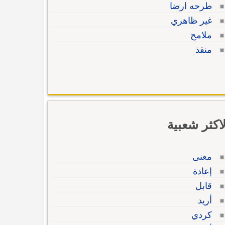
طرحه ارضا
غير ظاهري
ملامح
منقذ
لاكثر شعبية
معنى
إعادة
قابل
أريد
كردي