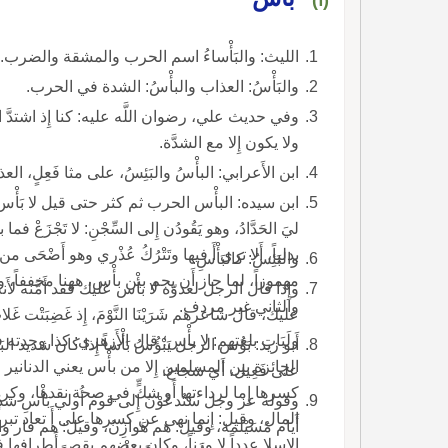
الليث: والبَأْساءُ اسم الحرب والمشقة والضرب.
والبَأْسُ: العذاب والبأْسُ: الشدة في الحرب.
ولا يكون إِلا مع الشدَّة.
ابن الأَعرابي: البأْسُ والبَئِسُ، على مثا فَعِلٍ، العذاب الشديد.
ليَ الحَدَّادُ، وهو يَقُودُن إِلى السِّجْنِ: لا تَجْزَ
بدلياً، أَلا ترى أَ فيها وتَتْرُكُ عُذْري وهو أَضْ
والبَئِسُ: كالبَأْسِ.
مهموزاً، لما جاز أَن يجم بين بأْس، ههنا مخففاً،
والثاني غير مردف.
عليك، قال شاعرهم شَرَيْنَا النَّوْمَ، إِذ غَضِبَتْت غَلاب تَ
ولَبَاتِ بلغتهم: لا بأْس؛ قال الأَزهري: كذا وجد
الجائزة بين المسلمين 
على فَعِيل، أَي شجاع.
كسرها إِما لرداءتها أَو شكٍّ في صحة نقدها، وكره
وقوله
المال، وقيل: إِنما نهى عن كسرها على أَ تعاد تبرا
أَيام مُسَيْلمة، وقيل: هم هَوازِنُ، وقيل: هم فار و
الإِسلا عدداً لا وزناً، وكان بعضهم يقص أَطرافها فنُهوا عنه ورجلٌ 