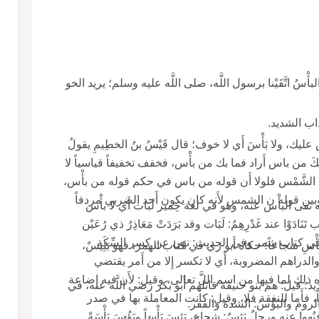
وفي حديث علي، رضوان اللَّه عليه: كنا إِذ اشتدَّ البأْسُ اتَّقَيْنا برسول اللَّه، صلى اللَّه عليه وسلم؛ يريد الخو
ابن سيده: البأْس الحرب ثم كثر حتى قيل لا بَأْس عليك، ولا بَأْسَ أَي لا خوف؛ قال قَيْسُ بنُ الخطِيمِ يقولُ
عْ فما بكَ من باس أَراد فما بك من بأْس، فخفف تخفيفاً قياسياً لا
حَى من الشَّمْس فلولا أَن قوله من باس في حكم قوله من بأْس،
 وبين قوله ن الشمس لأَنه كان يكون أَحد الضربي مردفاً
وإِذا قال الرجل لعدوّه لا بأْس عليك فقد أَمَّنه لأَنه نفى البأْس عنه، وهو في لغة حِمير لَبَات أَي لا بأْس
نَادَوْا عند غَدْرِهِمُ: لَبَات وقد بَرَدَتْ مَعَاذِرُ ذي رُعَيْن
ته في كتاب شمر وفي الحديث: نهى عن كسر السِّكَةِ
أَبو زيد: بَؤُس الرجل يَبْؤُسُ بَأْساً إِذا كان شديد البَأْسِ شجاعاً؛ حكاه أَبو زي في كتاب الهمز، فهو بَئِيسٌ،
إِلا من بأْس يعني الدنانير والدراهم المضروبة، أَي لا تكسر إِلا من أَمر يقتضي
 ذلك لما فيها من اسم اللَّ تعالى، وقيل: لأَن فيه إِضاعة
 عز وجل سَتُدعَوْنَ إِلى قوم أُولي بَأْسِ شديد؛ قيل: هم بنو حنيفة قاتلهم أَبو بكر رضي اللَّه عنه، في
ً، فأَما للنفقة فلا، وقيل: كانت المعاملة بها في صدر
الروم والبُؤْسُ: الشدة والفقر.
بَئِسٌ: شجاع، بَئِسَ بَأْساً وبَؤُسَ بَأْسَةً.