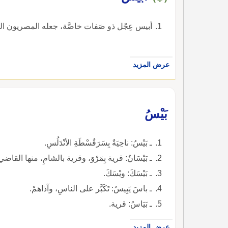
أبيس عِجْل ذو صَفات خاصَّة، جعله المصريون القُدماء 
عرض المزيد
بَيْسُ
ـ بَيْسُ: ناحِيَةٌ بِسَرَقُسْطَةِ الأنْدَلُسِ.
ـ بَيْسَانُ: قرية بِمَرْوَ، وقرية بالشامِ، منها القا
ـ بَيْسَكَ: ويْسَكَ.
ـ باسَ يَبِيسُ: تَكَبَّر على الناسِ، وآذاهمْ.
ـ بَيَاسُ: قرية.
عرض المزيد