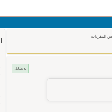
وس المفردات
ا
بلا تشكيل