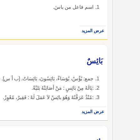
اسم فاعل من باسَ.
عرض المزيد
بَائِسٌ
جمع: بُؤْسٌ، بُؤسَاءٌ، بَائِسُونَ، بَائِسَاتٌ. [ب أ س]
:يَالَهُ مِنْ بَائِسٍ : مَنْ أصَابَتْهُ بَليَّةٌ.
:مُنْذُ عَرَفْتُهُ وَهُوَ بائِسٌ لاَ عَمَلَ لَهُ : فَقِيرٌ، مُعْوِزٌ.
عرض المزيد