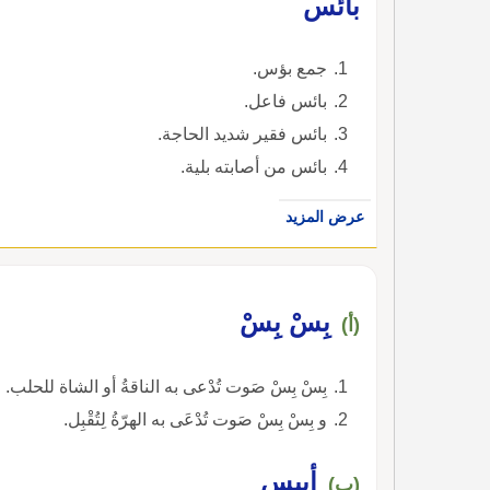
بائس
جمع بؤس.
بائس فاعل.
بائس فقير شديد الحاجة.
بائس من أصابته بلية.
عرض المزيد
بِسْ بِسْ
(أ)
بِسْ بِسْ صَوت تُدْعى به الناقةُ أو الشاة للحلب.
و بِسْ بِسْ صَوت تُدْعَى به الهرّةُ لِتُقْبِل.
أبيس
(ب)