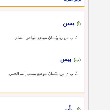
بسن
(أ)
ب س ن: بَيْسانُ موضع بنواحي الشام.
بيس
(ب)
ب ي س: بَيْسَانُ موضع تنسب إليه الخمر.
بأس
(أ)