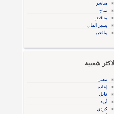
مباشر
متاح
مناقض
يسير المال
يناقض
لاكثر شعبية
معنى
إعادة
قابل
أريد
كردي