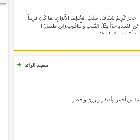
 : حَجَرٌ كَرِيمٌ شَفَّافٌ، صَلْبٌ، مُخْتَلِفُ الأَلْوَانِ. :مَا كَانَ قَرِيباً
مِنْ أَنْ يَكُونَ صِرْفاً خَالِصاً لاَ شَائِبَةَ فِيهِ فَهُوَ بَعِيدٌ عَنِ الْفَسَادِ جِدّاً مِثْلُ الذَّهَبِ وَالْيَاقُوتِ.(ابن طفيل) l
َسْنَاءِ أَحْسَنُ. (الجاحظ).
+
معجم الرائد
 بين أحمر وأصفر وأزرق وأخضر.