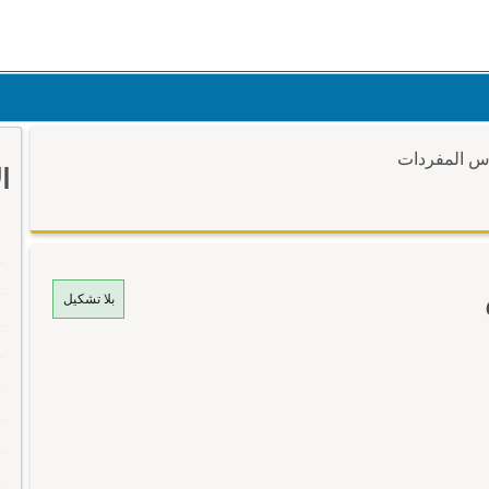
وس المفردات
ا
بلا تشكيل