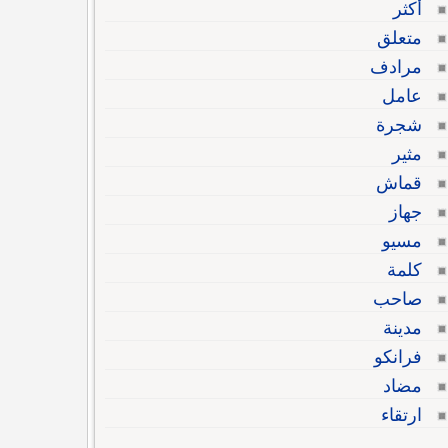
أكثر
متعلق
مرادف
عامل
شجرة
مثير
قماش
جهاز
مسيو
كلمة
صاحب
مدينة
فرانكو
مضاد
ارتقاء