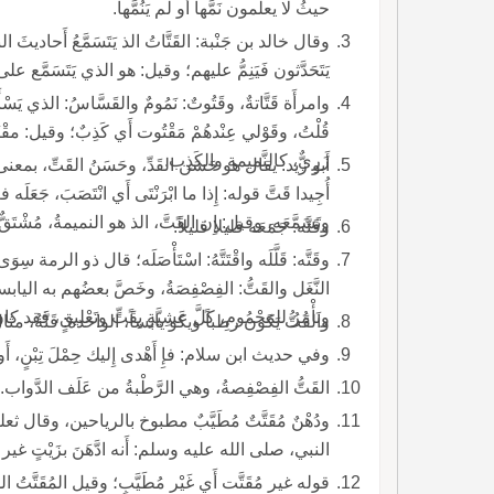
حيثُ لا يعلمون نَمَّها أَو لم يَنُمَّها.
وقال خالد بن جَنْبة: القَتَّاتُ
يَتَحَدَّثون فَيَنِمُّ عليهم؛ وقيل: هو الذي يَتَسَمَّع
وامرأَة قَتَّاتةٌ، وقَتُوتٌ: نَمُومٌ والقَسَّاسُ: الذي يَ
زَرِيٌّ، كالنَّميمة والكَذِب.
أَبو زيد: يقال هو حَسَن القَدِّ، وحَسَنُ القَتِّ، بمعنى واح
أُجِيدا قَتَّ قوله: إِذا ما ابْرَنْتَى أَي انْتَصَبَ، جَعَلَ
وتَسَمَّعَه، وقيل: إِن القَتَّ، الذ هو النميمةُ، مُشْتَقٌّ منه و
وقَتَّه: جَمَعَه قليلا قليلاً.
وقَتَّه: قَلَّلَه واقْتَتَّهُ: اسْتَأْصَلَه؛ قال ذو الرمة سِ
النَّغَل والقَتُّ: الفِصْفِصَةُ، وخَصَّ بعضُهم به ال
ونَأْمُرُ للمَحْمُومِ، كلَّ عَشِيَّةٍ بِقَتٍّ وتَعْليقٍ، فقد كان يَسسْنَق وف
والقَتُّ يَكون رطباً ويكو يابساً، الواحدة: قَتَّةٌ، مثال
وفي حديث ابن سلام: فإِ أَهْدى إِليك حِمْلَ تِبْنٍ، أَو ح
القَتُّ الفِصْفِصةُ، وهي الرَّطْبةُ من عَلَف الدَّواب.
ودُهْنٌ مُقَتَّتٌ مُطَيَّبٌ مطبوخ بالرياحين
النبي، صلى الله عليه وسلم: أَنه ادَّهَنَ بزَيْتٍ غير مُق
قوله غير مُقَتَّت أَي غَيْر مُطَيَّبٍ؛ وقيل ال