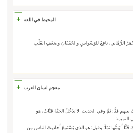
+
المحيط في اللغة
لأَحْمَرُ الرُّمَّاني، نافِعٌ للوَسْواسِ والخَفَقَانِ وضَعْفِ القَلْبِ
+
معجم لسان العرب
ُ، والنميمة قَتَّ يَقُتُّ قَتًّا، وقَتَّ بينهم قَتًّا: نَمَّ وفي الحديث: لا يَدْخُلُ الجَنَّةَ قَتَّاتٌ، هو
 وهي النميمة.
 الأَحاديثَ قَتًّا أَ يَنِمُّها نَمّاً؛ وقيل: هو الذي يَسْتَمِعُ أَحاديثَ الناس مِن