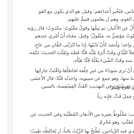
 الذ يَتَسَمَّعُ أَحاديثَ الناس، فيُخْبر أَعداءهم؛ وقيل: هو الذي يكون مع القو
 على القوم، وهم ل يعلمون فيَنِمُّ عليهم.
سْأَلُ عن الأَخْبار، ثم يَنِمُّها وقولٌ مَقْتُوتٌ: مكذوبٌ؛ قال رؤبة
قُلْتُ، وقَوْلي عِنْدهُمْ مَقْتُوت أَي كَذِبٌ؛ وقيل: مقْتُوتٌ مَوْشِيٌّ به، مَنْقُولٌ؛ وقيل: معناه أَنّ أَمْري عندهم
د؛ وأَنشد كأَنَّ ثَدْيَيْها، إِذا ما ابْرَنْتى حُقَّانِ من عاجٍ،
ه فعلاً للثَّدْيِ وقَتَّ أَثَرَهُ يَقُتُّه قَتًّا: قَصَّه وتَقَتَّتَ الحديثَ: تَتَبَّعه،
قَتَّ الشَّيءَ يَقُتُّهُ قَتًّا: هَيَّأَه.
وَى أَنْ تَرى سَوداءَ من غيرِ خِلْقة تَخاطأَها،واقْتَتَّ جاراتِها
يابسةَ منها، وهو جمع عن سيبويه، واحدتُه قَتَّةٌ؛ قال الأَعشى
ي التهذيب: القَتُّ الفِسْفِسةَ، بالسين.
 تَمْرة وتَمْر.
ِملَ قَتٍّ، فإِنه رباً.
، وقال ثعلب: مَخْلُوطٌ بغيره من الأَدهان المُطَيَّبة وفي الحديث عن
َتَّتٍ، وهو مُحْرِمٌ.
مُقَتَّتُ الذي فيه الرَّياحين، يُطْبَخُ بها الزَّيْتُ بَحْتاً، ل يُخالِطُه طِيبٌ؛