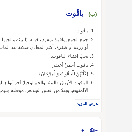
ياقُوت
(ب)
ياقُوت.
جمع الجمع يواقيتُ،مفرد ياقوتة: (البيئة والجيول
أو زرقة أو صُفرة، أكثر المعادن صلابة بعد الماس،
يحبّ اقتناء الياقوت.
ياقوت أحمر/ أخضر.
{كَأَنَّهُنَّ الْيَاقُوتُ وَالْمَرْجَانُ}.
الياقوت الأزرق: (البيئة والجيولوجيا) أحد أنواع
الألمنيوم، ويعدّ من أنفس الجواهر، موطنه جنوب
عرض المزيد