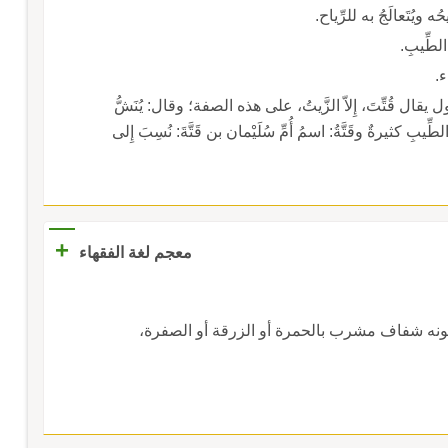
ويُتَعالَجُ به للرِّياح.
لطِّيبِ.
ء.
؛ ول يقال قُتِّتَ، إِلاّ الزَّيتُ، على هذه الصفة؛ وقال: يُنَشُّ
ِّيبِ كثيرةٌ وقَتَّةُ: اسمُ أُمِّ سُلَيْمان بن قَتَّةَ: نُسِبَ إِلى
+
معجم لغة الفقهاء
لونه شفاف مشرب بالحمرة أو الزرقة أو الصفرة،