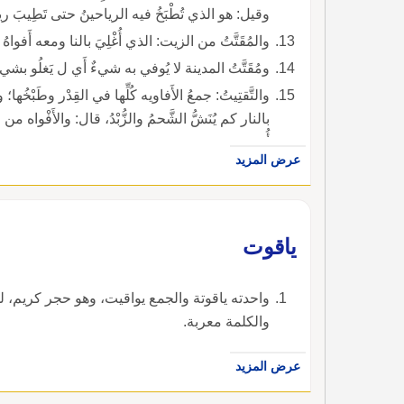
وقيل: هو الذي تُطْبَخُ فيه الرياحينُ حتى تَطِيبَ ريحُه 
والمُقَتَّتُ من الزيت: الذي أُغْلِيَ بالنا ومعه أَفواهُ ا
ومُقَتَّتُ المدينة لا يُوفي به شيءٌ أَي ل يَغلُو بشي
والتَّقتِيتُ: جمعُ الأَفاويه كُلِّها في القِدْر وطَبْخُها
بالنار كم يُنَشُّ الشَّحمُ والزُّبْدُ، قال: والأَفْواه من الط
أُمه.
عرض المزيد
ياقوت
واحدته ياقوتة والجمع يواقيت، وهو حجر كريم، 
والكلمة معربة.
عرض المزيد