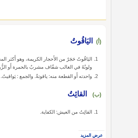
اليَاقُوتُ
(أ)
اليَاقُوتُ حَجَرٌ من الأَحجار الكريمة، وهو أَكثر ا
ولونُهُ في الغالب شفّاف مشربٌ بالحمرة أَو الزُّر
واحدته أَو القطعة منه: ياقوتةٌ. والجمع : يَواقيتُ.
القائِتُ
(ب)
القائِتُ من العيش: الكفاية.
عرض المزيد