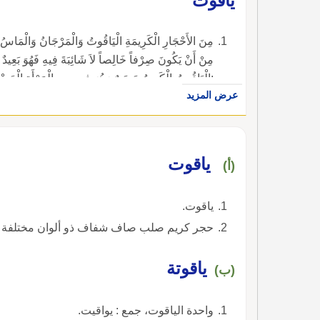
يَاقُوتٌ
مِنَ الأَحْجَارِ الْكَرِيمَةِ الْيَاقُوتُ وَالْمَرْجَانُ وَالْمَاسُ
:الْيَاقُوتُ الْكَرِيمُ حَسَنٌ وَهُوَ فِي جِيدِ الْمَرْأَةِ الْح
عرض المزيد
ياقوت
(أ)
ياقوت.
حجر كريم صلب صاف شفاف ذو ألوان مختلفة ما
ياقوتة
(ب)
واحدة الياقوت، جمع : يواقيت.