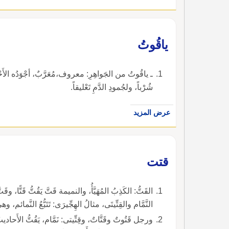
ياقُوتُ
ـ ياقُوتُ من الجَواهِرِ: معروف،مُعَرَّبٌ، أجْوَدُه ا
شُرْباً، ولجُمودِ الدَّمِ تَعْليقاً.
عرض المزيد
قتت
القَتُّ: الكَذِبُ المُهَيَّأ
النَّمَّام والقِتِّيتَى، مثالُ الهِجِّيرَى: تَتَبُّعُ النَّمائم،
ورجل قَتُوتٌ وقَتَّاتٌ، وقِتِّيتى: نَمَّام، يَقُتُّ