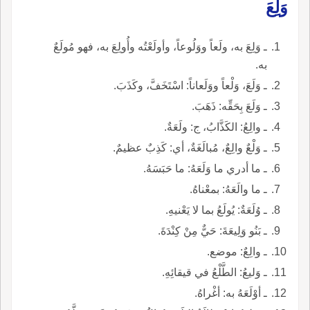
وَلِعَ
ـ وَلِعَ به، ولَعاً ووَلُوعاً، وأولَعْتُه وأُولِعَ به، فهو مُولَعٌ
به.
ـ وَلَعَ، وَلْعاً ووَلَعاناً: اسْتَخَفَّ، وكَذَبَ.
ـ وَلَعَ بِحَقِّه: ذَهَبَ.
ـ والِعُ: الكَذَّابُ، ج: ولَعَةٌ.
ـ وَلْعٌ والِعٌ، مُبالَغَةٌ، أي: كَذِبٌ عظيمٌ.
ـ ما أدري ما وَلَعَهُ: ما حَبَسَهُ.
ـ ما والَعَهُ: بمعْناهُ.
ـ وُلَعَةٌ: يُولَعُ بما لا يَعْنيهِ.
ـ بَنُو وَلِيعَةَ: حَيٌّ مِنْ كِنْدَةَ.
ـ والِعٌ: موضع.
ـ وَليعُ: الطَّلْعُ في قيقائِهِ.
ـ أوْلَعَهُ به: أغْراهُ.