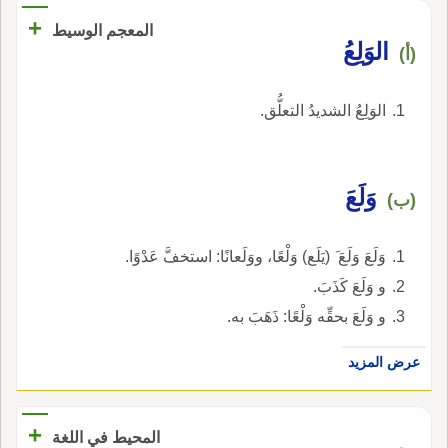
+
المعجم الوسيط
الوَلِعُ
(أ)
الوَلِعُ الشديدُ التعلُّق.
وَلَعَ
(ب)
وَلَعَ وَلَعَ َ (يَلَع) وَلْعًا، ووَلَعانًا: استخفَّ عَدْوًا.
و وَلَعَ كَذَبَ.
و وَلَعَ بحقِّه وَلْعًا: ذَهَبَ به.
عرض المزيد
+
المحيط في اللغة