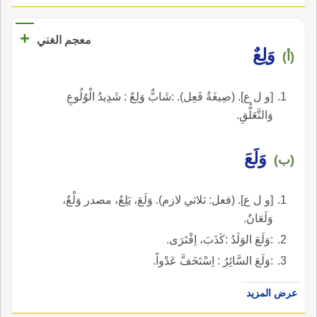
+
معجم الغني
وَلِعٌ
(أ)
[و ل ع]. (صِيغَةُ فَعِل). :شَابٌّ وَلِعٌ : شَدِيدُ الْوُلُوعِ
وَالتَّعَلُّقِ.
وَلَعَ
(ب)
[و ل ع]. (فعل: ثلاثي لازم). وَلَعَ، يَلِعُ، مصدر وَلْعٌ،
وَلَعَانٌ.
:وَلَعَ الوَلَدُ :كَذَبَ، اِفْتَرَى.
:وَلَعَ السَّائِرُ : اِسْتَخَفَّ عَدْواً.
عرض المزيد