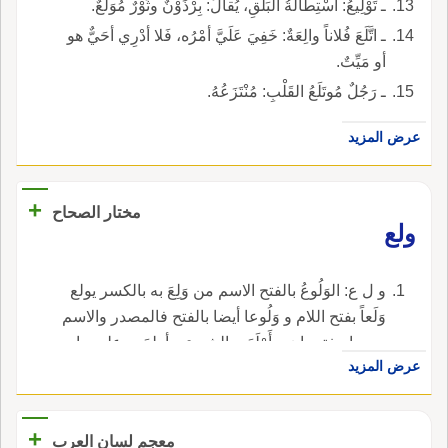
ـ تَوْلِيعُ: اسْتِطالَةُ البَلَقِ، يُقالُ: بِرْذَوْنٌ وثَوْرٌ مُوَلَّعٌ.
ـ اتَّلَعَ فُلاناً والِعَةٌ: خَفِيَ عَلَيَّ أمْرُه، فَلا أدْرِي أحَيٌّ هو
أو مَيِّتٌ.
ـ رَجُلٌ مُوتَلَعُ القَلْبِ: مُنْتَزَعُهُ.
عرض المزيد
+
مختار الصحاح
ولع
و ل ع: الوَلُوعُ بالفتح الاسم من وَلِعَ به بالكسر يولع
وَلَعاً بفتح اللام و وَلُوعا أيضا بالفتح فالمصدر والاسم
جميعا مفتوحان و أَوْلَعَه بالشيء و أولِعَ به على ما
عرض المزيد
لم يسم فاعله فهو مُوْلَعٌ بفتح اللام أي مغرى.
+
معجم لسان العرب