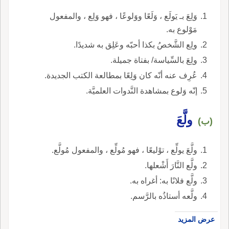
وَلِعَ بـ يَولَع ، وَلَعًا ووَلوعًا ، فهو وَلِع ، والمفعول
مَوْلوع به.
ولِع الشَّخصُ بكذا أحبّه وعَلِق به شديدًا.
ولِعَ بالسِّياسة/ بفتاة جميلة.
عُرِف عنه أنّه كان وَلِعًا بمطالعة الكتب الجديدة.
إنّه وَلوع بمشاهدة النَّدوات العلميَّة.
ولَّعَ
(ب)
ولَّعَ يولِّع ، توْليعًا ، فهو مُولِّع ، والمفعول مُولَّع.
ولَّع النَّارَ أَشْعلها.
ولَّع فلانًا به: أغراه به.
ولَّعه أستاذُه بالرَّسم.
عرض المزيد