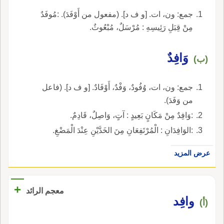
جمع: ون، ات. [و ف د]. (مفعول من أَوْفَدَ). :مُوفَدٌ
مِنْ قِبَلِ رَئِيسِهِ : مُرْسَلٌ، مُبْعُوثٌ.
وَافِدٌ
(ب)
جمع: ون، ات، وُفُودٌ، وَفْدٌ، أَوْفَادٌ. [و ف د]. (فاعل
من وَفَدَ).
:وَافِدٌ مِنْ مَكَانٍ بَعِيدٍ : آتٍ، وَاصِلٌ، قَادِمٌ.
:الوَافِدَانِ : الْمُرْتَفِعَانِ مِنَ الخَدَّيْنِ عِنْدَ الْمَضْغِ.
عرض المزيد
+
معجم الرائد
وافِد
(أ)