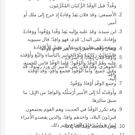
وفْداً؛ قيل الوَفْدُ الرُّكبان المُكَرَّمُون.
الأَصمعي: وفَدَ فلان يَفِدُ وِفادةً إِذ خرج إِلى ملك أَو
أَمير.
ابن سيده: وفَدَ عليه وإِليه يَفِدُ وَفْدا وَوُفُوداً ووَفادةً
وإِفادةً، على البدل: قَدِمَ، فهو وافِدٌ؛ قال سيبويه
وسمعناهم ينشدون بيت ابن مقبل إِلاَّ الإِفادةَ
ويقال وفَّدَه الأَميرُ إِلى الأَمير الذي فوقَه.
فاسْتَوْلَتْ رَكائِبُنا عِنْدَ الجَبابِيرِ بِالبَأْساءِ والنِّعَ وأَوْفَدَه
وأَوْفَدَ فلان إِيفاداً إِذ أَشْرَف.
عليه وهُمُ الوَفْدُ والوُفُودُ؛ فأَما الوَفْدُ فاس للجميع،
الجوهري: وَفَدَ فلان على الأَمير أَي وَرَدَ رسولاً، فه
وقيل جميع؛ وأَما الوُفُودُ فجمع وافِدٍ، وقد أَوْفَدَه
وافِدٌ.
إِليه.
وجمع الوَفْدِ أَوْفادٌ ووُفُودٌ.
وأَوفَدتُه أَنا إِلى الأَمير أَرْسَلْتُه والوافِدُ من الإِبل: ما
سبقَ سائِرَها.
وقد تكرر الوَفْدُ في الحديث وهم القوم يجتمعون
فَيرِدُونَ البلاد، واحدهم وافِدٌ، والذين يقصدو الأُمراء
لزيارة واسْتِرْفَادٍ وانْتجاعٍ وغير ذلك.
وفي الحديث: وفْدُ الله ثلاثةٌ.