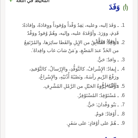
المحيط في اللغة
وَفَدَ
(أ)
ـ وَفَدَ إليه، وعليه، يَفِدُ وَفْداً ووُفوداً ووِفادَةً، وإفادَةً:
قَدِمَ، ووَرَدَ. وأوْفَدَهُ عليه، وإليه، وهُمْ وُفودٌ ووَفْدٌ
وأوفادٌ ووُفَّدٌ.
ـ وافِدُ: السَّابِقُ من الإِبِلِ والقَطا سائِرَها، والمُرْتَفِعُ
من الخَدِّ عندَ المَضْغِ، و'مَنْ شابَ غاب وافِداهُ'.
ـ وافدٌ: حَيٌّ.
ـ إِيفادُ: الإِشْرافُ، كالتَّوَفُّدِ، والإِرْسالُ، كالتَّوْفيدِ،
ورَفْعُ الرِّيمِ رأسَهُ، ونَصْبُهُ أُذُنَيْهِ، والإِسْراعُ،
والارْتِفاعُ.
ـ وَفْدُ: ذِرْوَةُ الحَبْلِ من الرَّمْلِ المُشْرِفِ.
ـ مُسْتَوْفِدُ: المُسْتَوْفِزُ.
ـ بَنُو وَفْدانَ: حَيٌّ.
ـ أَوْفادُ: قومٌ.
ـ هُمْ على أوْفادٍ: على سَفَرٍ.