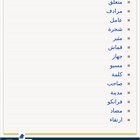
متعلق
مرادف
عامل
شجرة
مثير
قماش
جهاز
مسيو
كلمة
صاحب
مدينة
فرانكو
مضاد
ارتقاء