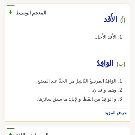
+
المعجم الوسيط
الأَفَد
(أ)
الأَفَد الأَجل.
الوَافِدُ
(ب)
الوَافِدُ المرتفعُ النَّاشِزُ من الخدِّ عند المضغ.
وهما وافدانِ.
و الوَافِدُ من القَطَا والإِبل: ما سبق سائرَها.
عرض المزيد
+