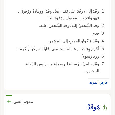
وفَدَ إلى / وفَدَ على يَفِد ، فِدْ ، وَفْدًا ووِفادةً ووُفودًا ،
فهو وافِد ، والمفعول مَوْفود إليه.
وفَد الشّخصُ إليه/ وفَد الشَّخصُ عليه.
قدم.
وفَد مَبْعُوثُو الحِزبِ إلى المؤتمر.
أكرم وِفادته وعامله بالحسنى: قابله مرحِّبًا وأكرمه.
ورد رسولاً.
وفَد حاملُ الرِّسالة الرسميّة من رئيس الدَّولة
المجاورة.
عرض المزيد
+
معجم الغني
مُوفَدٌ
(أ)