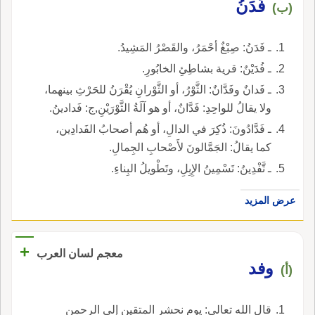
فَدَنُ
(ب)
ـ فَدَنُ: صِبْغٌ أحْمَرُ، والقَصْرُ المَشِيدُ.
ـ فُدَيْنٌ: قرية بشاطِئِ الخابُورِ.
ـ فَدانٌ وفَدَّانٌ: الثَّوْرُ، أو الثَّوْرانِ يُقْرَنُ للحَرْثِ بينهما،
ولا يقالُ للواحِدِ: فَدَّانٌ، أو هو آلَةُ الثَّوْرَيْنِ,ج: فَدادينُ.
ـ فَدَّادُونَ: ذُكِرَ في الدالِ، أو هُم أصحابُ الفَدادِين،
كما يقالُ: الجَمَّالونَ لأَصْحابِ الجِمالِ.
ـ تَّفْدِينُ: تَسْمِينُ الإِبِلِ، وتَطْويلُ البِناءِ.
عرض المزيد
+
معجم لسان العرب
وفد
(أ)
قال الله تعالى: يوم نحشر المتقين إِلى الرحمن