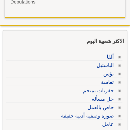
Deputations
الاكثر شعبية اليوم
ألفا
الباستيل
بؤس
تعاسة
حفريات بمنجم
حل مسألة
خاص بالعمل
صورة وصفية أدبية خفيفة
عامل