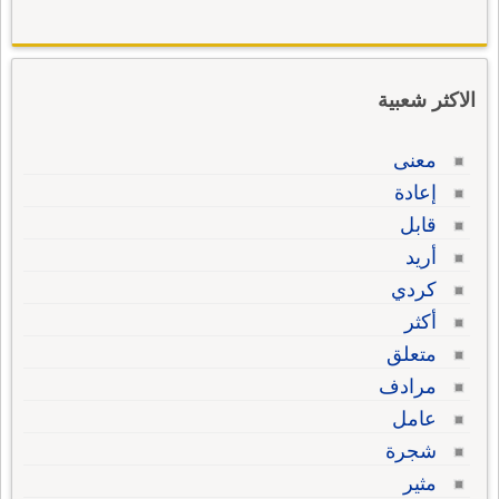
الاكثر شعبية
معنى
إعادة
قابل
أريد
كردي
أكثر
متعلق
مرادف
عامل
شجرة
مثير