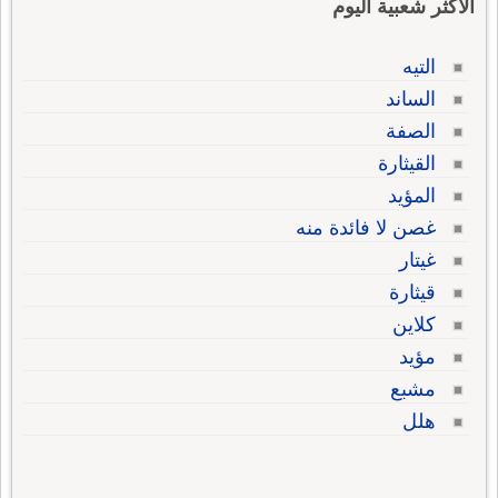
الاكثر شعبية اليوم
التيه
الساند
الصفة
القيثارة
المؤيد
غصن لا فائدة منه
غيتار
قيثارة
كلاين
مؤيد
مشبع
هلل