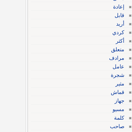
إعادة
قابل
أريد
كردي
أكثر
متعلق
مرادف
عامل
شجرة
مثير
قماش
جهاز
مسيو
كلمة
صاحب