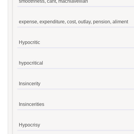
smoothness, cant, machiavellian
expense, expenditure, cost, outlay, pension, aliment
Hypocritic
hypocritical
Insincerity
Insincerities
Hypocrisy