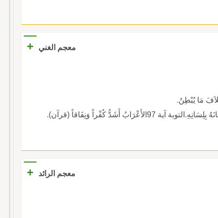
+
معجم الغني
خِلاَفَ مَا يُبْطِنُ.
الأَعْرَابُ أَشَدُّ كُفْراً وَنِفَاقاً (قرآن).
+
معجم الرائد