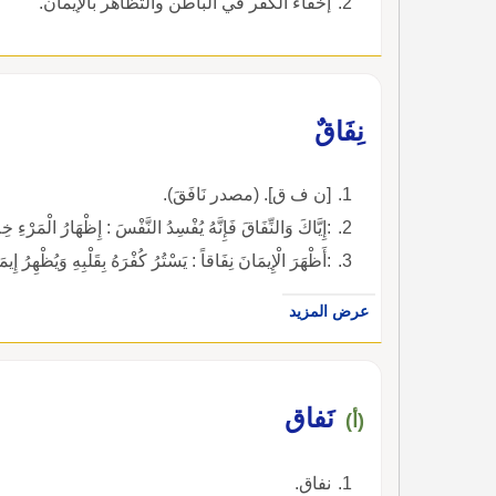
إخفاء الكفر في الباطن والتَّظاهر بالإيمان.
نِفَاقٌ
[ن ف ق]. (مصدر نَافَقَ).
:إِيَّاكَ وَالنِّفَاقَ فَإِنَّهُ يُفْسِدُ النَّفْسَ : إِظْهَارُ الْمَرْءِ 
:أَظْهَرَ الْإِيمَانَ نِفَاقاً : يَسْتُرُ كُفْرَهُ بِقَلْبِهِ وَيُظْهِرُ إِيمَانَهُ بِلِسَانِهِ.التوبة آية 97
عرض المزيد
نَفاق
(أ)
نفاق.