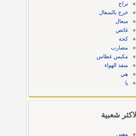
تراج
خرج بالسعال
سعال
غائص
كحة
مضارب
مكبس غطاس
منفذ الهواء
هي
يا
لاكثر شعبية
معنى