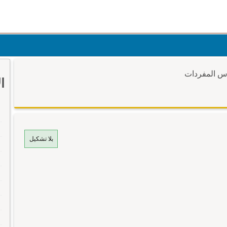
وس المفردات
ا
بلا تشكيل