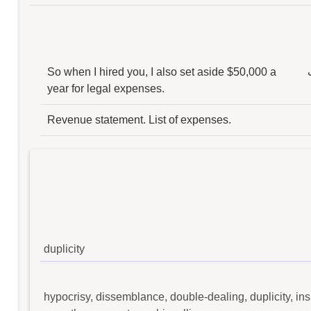
So when I hired you, I also set aside $50,000 a
year for legal expenses.
Revenue statement. List of expenses.
duplicity
hypocrisy, dissemblance, double-dealing, duplicity, insi