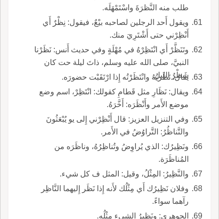
طلب منه النَّظرَةَ واسْتَمْهَلَه.
ويقول أَحد الرجلين لصاحبه بيْعٌ، فيقول: نِظْرٌ أَي
أَنْظِرْني حتى أَشْتَرِيَ منك.
وتَنَظَّرْ أَي انْتَظِرْهُ في مُهْلَةٍ وفي حديث أَنس: نَظَرْنا
النبيَّ، صلى الله عليه وسلم، ذاتَ ليلة حت كان
شَطْرُ الليلِ.
يقال: نَظَرتُهُ وانْتَظَرْتُه إِذا ارْتَقَبْت حضورَه.
ويقال: نَظَارِ مثل قَطامِ كقولك: انْتَظِرْ، اسم وضع
موضع الأَمر وأَنْظَرَه: أَخَّرَهُ.
وفي التنزيل العزيز: قال أَنْظِرْني إِلى يو يُبْعَثُونَ
والتَّناظُرُ: التَّراوُضُ في الأَمر.
ونَظِيرُك: الذي يُراوِضُ وتُناظِرُهُ، وناظَرَه من
المُناظَرَة.
والنَّظِيرُ: المِثْلُ، وقيل: المثل ف كل شيء.
وفلان نَظِيرُك أَي مِثْلُك لأَنه إِذا نَظَر إِليهما النَّاظِر
رآهما سواءً.
الجوهري: ونَظِيرُ الشيء مِثْلُه.