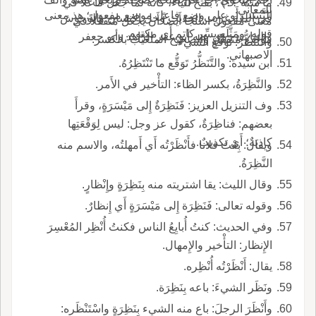
ما سنة ؟؟) ، بفتح الياء، كأَنه لما جعل فاعلاً في
للمعاني.
النَّسَبِ أَو على وضع فاعل موضع مفعول؛ هذ معنى
في اللغة غريب الحديث وخل الانسان والوحوش
معنى مفعول استجا أَيضاً أَن يجعل مُتَفَعَّلاً في
قوله، ومَثَّلَه بِسِّرٍ كاتم أَي مكتوم.
والنبات، روى عنه أبو عمر الزاهد وأبو جعفر
موضع مُتَفَعِّلٍ والصحيح المتَغَيِّب بالكسر.
والتَّنَظُّرُ: تَوَقَّع الشيء.
الاصبهاني.
ابن سيده: والتَّنَظُّرُ تَوَقُّع ما تَنْتَظِرُهُ.
والنَّظِرَةُ، بكسر الظاء: التأْخير في الأَمر.
وف التنزيل العزيز: فَنَظِرَةٌ إِلى مَيْسَرَةٍ، وقرأَ
بعضهم: فناظِرَةٌ، كقول عز وجل: ليس لِوَقْعَتِها
كاذِبَةٌ؛ أَي تكذيبٌ.
ويقال: بِعْتُ فلانا فأَنْظَرْتُه أَي أَمهلتُه، والاسم منه
النَّظِرَةُ.
وقال الليث: يقا اشتريته منه بِنَظِرَةٍ وإِنْظارٍ.
وقوله تعالى: فَنَظِرَة إِلى مَيْسَرَةٍ أَي إِنظارٌ.
وفي الحديث: كنتُ أُبايِعُ الناس فكنتُ أُنْظِر المُعْسِرَ
الإِنظار: التأْخير والإِمهال.
يقال: أَنْظَرْتُه أُنْظِره.
ونَظَر الشيءَ: باعه بِنَظِرَة.
وأَنْظَرَ الرجلَ: باع منه الشيء بِنَظِرَةٍ واسْتَنْظَره: