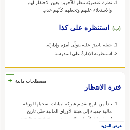
نظرة عنصريّة تنظر للآخرين بعين الاحتقار لهم
والاستعلاء عليهم وتجعلهم كأنّهم خدم.
استنظره على كذا
(ب)
جعله ناظرًا عليه يتولّى أمرَه وإدارتَه.
استنظرته الإدارةُ على المدرسة.
+
مصطلحات مالية
فترة الانتظار
تبدأ من تاريخ تقديم شركة لبيانات تسجيلها لورقة
مالية جديدة إلى هيئة الأوراق المالية حتّى تاريخ
إصدارها فعلاً ، في الإنجليزية، هي cooling period.
عرض المزيد