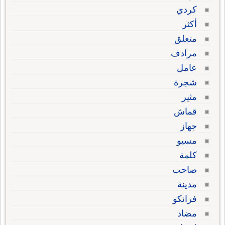
كردي
أكثر
متعلق
مرادف
عامل
شجرة
مثير
قماش
جهاز
مسيو
كلمة
صاحب
مدينة
فرانكو
مضاد