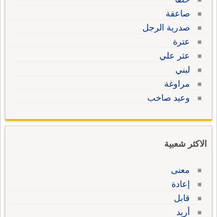
صاعقة
صدرية الرجل
عترة
عثر علي
لبني
مراوغة
وعيد صاخب
الاكثر شعبية
معنى
إعادة
قابل
أريد