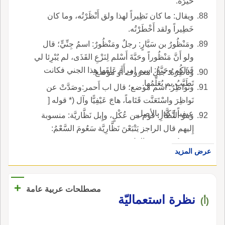
خَيْرُه.
ويقال: ما كان نَظِيراً لهذا ولق أَنْظَرْتُه، وما كان
خَطِيراً ولقد أَخْطَرْتُه.
ومَنْظُورُ بن سَيَّارٍ: رجلٌ ومَنْظُورٌ: اسمُ جِنِّيٍّ؛ قال
ولو أَنَّ مَنْظُوراً وحَبَّةَ أَسْلم لِنَزْعِ القَذَى، لم يُبْرِئا لي
قَذَاكُم وحَبَّةُ: اسم امرأَة عَلِقَها هذا الجني فكانت
وناظِرَةُ: جبل معروف أَو موضع.
تَطَبَّبُ بم يُعَلِّمُها.
ونَواظِرُ: اسم موضع؛ قال اب أَحمر:وصَدَّتْ عن
نَواظِرَ واسْتَعَنَّت قَتَاماً، هاجَ عَيْفِيًّا وآل (* قوله [
عيفياً ] كذا بالأصل.
وبنو النَّظَّارِ: قوم من عُكْلٍ، وإِبل نَظَّاريَّة: منسوبة
إِليهم قال الراجز يَتْبَعْنَ نَظَّارِيَّة سَعُومَ السَّعْمُ:
ضَرْبٌ من سير الإِبل.
عرض المزيد
+
مصطلحات عربية عامة
نظرة استعماليّة
(أ)