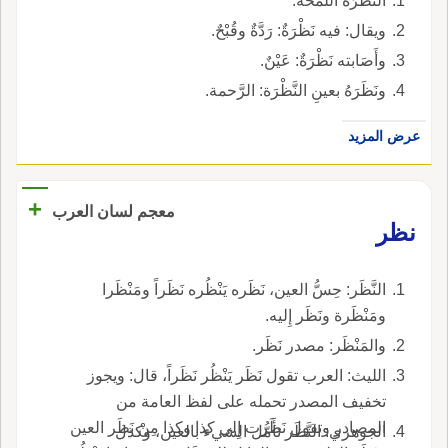
النَّظْرَةُ اللَّمْحَة.
ويقال: فيه نَظْرَةٌ: رَدَّةٌ وقُبْحٌ.
وأَصَابته نَظْرَةٌ: عَيْنٌ.
ونَظَرَهُ بعينِ النَّظْرَة: الرَّحمة.
عرض المزيد
+
معجم لسان العرب
نظر
النَّظَر: حِسُّ العين، نَظَره يَنْظُره نَظَراً ومَنْظَرا
ومَنْظَرة ونَظَر إِليه.
والمَنْظَر: مصدر نَظَر.
الليث: العرب تقول نَظَر يَنْظُر نَظَراً، قال: ويجوز
تخفيف المصدر تحمله على لفظ العامة من
المصادر وتقول نَظَرت إِلى كذا وكذا مِنْ نَظَر العين
الجوهري: النَّظَر تأَمُّل الشيء بالعين، وكذل