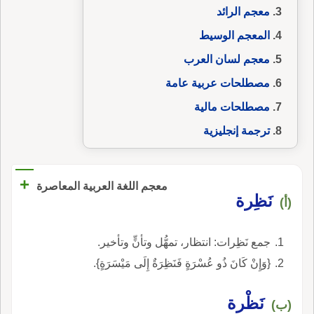
معجم الرائد
المعجم الوسيط
معجم لسان العرب
مصطلحات عربية عامة
مصطلحات مالية
ترجمة إنجليزية
+
معجم اللغة العربية المعاصرة
نَظِرة
(أ)
جمع نَظِرات: انتظار، تمهُّل وتأنٍّ وتأخير.
{وَإِنْ كَانَ ذُو عُسْرَةٍ فَنَظِرَةٌ إِلَى مَيْسَرَةٍ}.
نَظْرة
(ب)