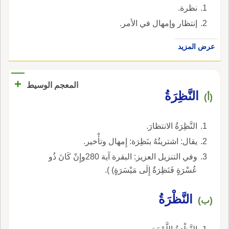
نظرة.
إنتظار وإمهال في الأمر.
عرض المزيد
+
المعجم الوسيط
النَّظِرَةُ
(أ)
النَّظِرَةُ الانتظارَ.
يقال: اشتريتُهُ بنَظِرَة: إِمهال وتأْخير.
وفي التنزيل العزيز: البقرة آية 280وإِنْ كَانَ ذُو
عُسْرَةٍ فَنَظِرَةٌ إِلَى مَيْسَرَةٍ) ).
النَّظْرَةُ
(ب)