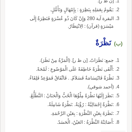
[ن ظ ر].
:يَقُومُ بِعَمَلِهِ بِنَظِرَةٍ : بِإِمْهَالٍ وَتَأَمُّلٍ.
البقرة آية 280 وَإِنْ كَانَ ذُو عُسْرَةٍ فَنَظِرَةٌ إِلَى
مَيْسَرَةٍ (قرآن) : الِانْتِظَارُ.
نَظْرَةٌ
(ب)
جمع: نَظَرَاتٌ. [ن ظ ر]. (الْمَرَّةُ مِنْ نَظَرَ).
:أَلْقَى نَظْرَةً خَاطِفَةً عَلَى الْمَوْضُوعِ : لَمْحَةً.
نَظْرَةٌ فَابْتِسَامَةٌ فَسَلاَمٌ. . فَاتِّفَاقٌ فَمَوْعِدٌ فَلِقَاءُ.
(أحمد شوقي).
:نَظَرَ إِلَيْهَا نَظْرَةً مِلْؤُهَا الْحُبُّ وَالْحَنَانُ : التَّطَلُّعُ.
:نَظْرَةٌ إِجْمَالِيَّةٌ : رُؤْيَةٌ. :نَظْرَةٌ شَامِلَةٌ.
:نَظَرَهُ بِعَيْنِ النَّظْرَةِ : بِعَيْنِ الرَّحْمَةِ.
:أَصَابَتْهُ النَّظْرَةُ : العَيْنُ، الْحَسَدُ.