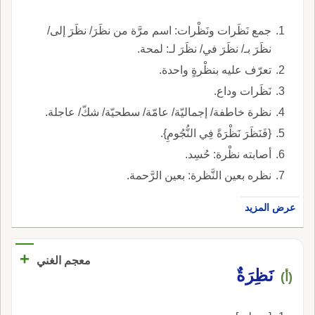
جمع نَظَرات ونَظْرات: اسم مرَّة من نظَرَ/ نظَرَ إلى/
نظَرَ بـ/ نظَرَ في/ نظَرَ لـ: لمحة.
تعرّف عليه بنظْرةٍ واحدة.
نَظَرات وداع.
نظرة خاطفة/ إجماليّة/ عامّة/ سطحيّة/ شكّ/ عاجلة.
{فَنَظَرَ نَظْرَةً فِي النُّجُومِ}.
أصابته نظْرة: حُسِد.
نظره بعين النَّظرة: بعين الرَّحمة.
عرض المزيد
+
معجم الغني
نَظِرَةٌ
(أ)