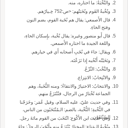
والنُّخْبَةُ: ما اختاره، منه.
ونُخْبةُ القَوم ونُخَبَتُهم: <ص:752 خِـيارُهم.
قال الأَصمعي: يقال هم نُخَبة القوم، بضم النون
وفتح الخاءِ.
قال أَبو منصور وغيره: يقال نُخْبة، بإِسكان الخاءِ،
واللغة الجيدة ما اختاره الأَصمعي.
ويقال: جاءَ في نُخَبِ أَصحابه أَي في خيارهم.
ونَخَبْتُه أَنْخُبه إِذا نَزَعْتَه.
والنَّخْبُ: النَّزْعُ.
والانْتِخابُ: الانتِزاع.
والانتخابُ: الاختيارُ والانتقاءُ؛ ومنه النُّخَبةُ، وهم
الجماعة تُخْتارُ من الرجال، فتُنْتَزَعُ منهم.
وفي حديث عليّ، عليه السلام، وقيل عُمَر: وخَرَجْنا
في النُّخْبةِ؛ النُّخْبة، بالضم: الـمُنْتَخَبُون من الناس،
الـمُنْتَقَوْن.
وفي حديث ابن الأَكْوَع: انْتَخَبَ من القوم مائةَ رجل.
ونُخْبةُ الـمَتاع: المختارُ يُنْتَزَعُ منه وأَنْخَبَ الرجلُ: جاءَ