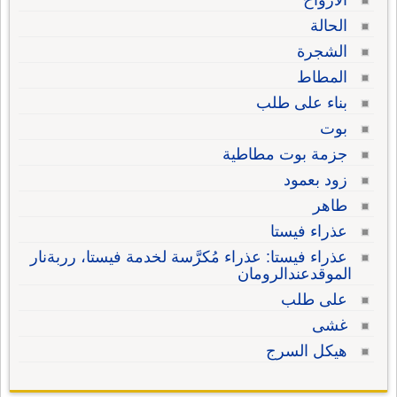
الأرواح
الحالة
الشجرة
المطاط
بناء على طلب
بوت
جزمة بوت مطاطية
زود بعمود
طاهر
عذراء فيستا
عذراء فيستا: عذراء مُكرَّسة لخدمة فيستا، رربةنار
الموقدعندالرومان
على طلب
غشى
هيكل السرج