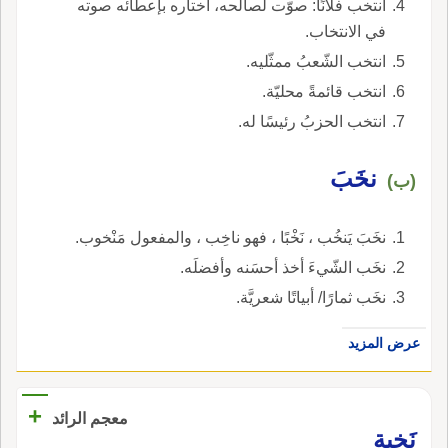
انتخب فلانًا: صوّت لصالحه، اختاره بإعطائه صوته
في الانتخاب.
انتخب الشّعبُ ممثّليه.
انتخب قائمةً محليّة.
انتخب الحزبُ رئيسًا له.
نخَبَ
(ب)
نخَبَ يَنخُب ، نَخْبًا ، فهو ناخِب ، والمفعول مَنْخوب.
نخَب الشّيءَ أخذ أحسَنه وأفضلَه.
نخَب ثمارًا/ أبياتًا شعريَّة.
عرض المزيد
+
معجم الرائد
نَخبة