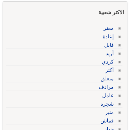
الاكثر شعبية
معنى
إعادة
قابل
أريد
كردي
أكثر
متعلق
مرادف
عامل
شجرة
مثير
قماش
جهاز