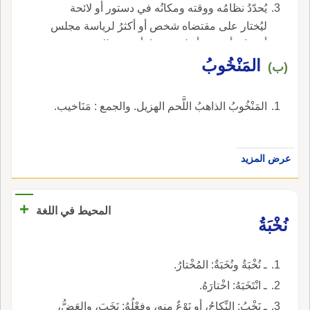
يُحدّدُ نظامُه ووقته ومكانُه في دستور أو لائحة
ليُختار على مقتضاه شخص أو أكثرُ لرياسة مجلس
أو نقابة أو ندوة أو لعضويتها، أو نحو ذلك.
المَنْخُوبُ
(ب)
المَنْخُوبُ الذاهبُ اللَّحم الهزيل. والجمع : مَنَاخيب.
عرض المزيد
+
المحيط في اللغة
نُخْبَةُ
ـ نُخْبَةُ ونُخَبَةٌ: المُخْتارُ.
ـ انْتَخَبَهُ: اخْتارَهُ.
ـ نَخْبُ: النِّكاحُ، أو نَوْعٌ منه، وفِعْلُهُ: نَخَبَ، والعَضُّ،