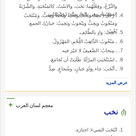
والنَّزْعُ، وفِعْلُهُما: نَخَبَ، والاسْتُ، كالمَنْخَبَةِ، والشَّرْبَةُ
العظيمةُ، وهي بالفارِسِيَّة: دُوسْتَكاني.
ـ رجُلٌ ( نَخِبٌ ونَخْبٌ ونَخْبةٌ ونُخْبَةٌ ونِخَبٌّ، ومُنْتَخَبٌ
ومَنْخُوبٌ ونِخِبٌّ ويَنْخوبٌ ونَخِيبٌ: جَبانٌ)، الجمع:
نُخُبٌ.
ـ نَخِبٌ: وادٍ بالطَّائِف.
ـ مَنْخُوبُ: الذَّاهِبُ اللَّحْمِ، المَهْزُولُ.
ـ مِنخابُ: الضَّعيفُ لا خَيْرَ فيه.
ـ اسْتَنْخَبَتِ المرْأةُ: طَلَبَتْ أن تُجَامَعَ.
ـ أنْخَبَ: جاء بِوَلَدٍ جَبانٍ، وشُجاعٍ، ضِدُّ.
عرض المزيد
+
معجم لسان العرب
نخب
(أ)
انْتَخَبَ الشيءَ: اختارَه.