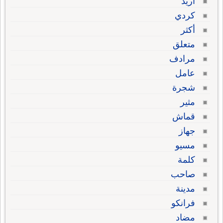
أريد
كردي
أكثر
متعلق
مرادف
عامل
شجرة
مثير
قماش
جهاز
مسيو
كلمة
صاحب
مدينة
فرانكو
مضاد