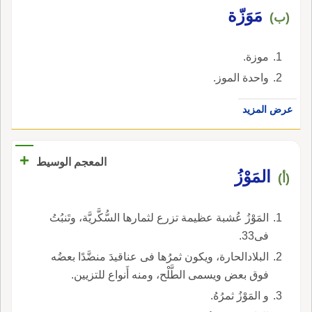
مَوَزّة
(ب)
موزة.
واحدة الموز.
عرض المزيد
+
المعجم الوسيط
المَوْزُ
(أ)
المَوْزُ عُشبة عظيمة تزرع لثمارها السُّكَّريَّة، وتَنبُتُ
فى33.
البلادالحارة، ويكون ثمرُها فى عناقيدَ منضَّدًا بعضُه
فوق بعض ويسمى الطَّلْح، ومنه أَنواع للتزيين.
و المَوْزُ ثمرُهُ.