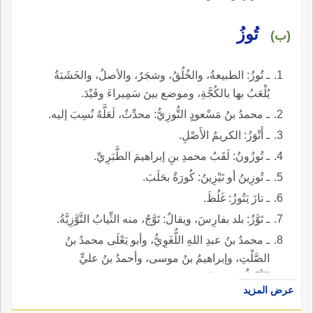
تُوزُ
(ب)
ـ تُوزُ: الطبيعةُ، والخُلُقُ، وشجَرٌ، والأصلُ، والخَشَبَةُ
يُلْعَبُ بها بالكُجَّةِ، وموضع بينَ سَمِيراءَ وفَيْدَ.
ـ محمدُ بنُ مَسْعودٍ التُّوزِيُّ: محدِّثٌ، لَعَلَّهُ نُسِبَ إليه.
ـ أَتْوَزُ: الكريمُ الأَصْلِ.
ـ تُوزُونُ: لَقَبُ محمدِ بنِ إبراهيمَ الطَّبَرِيِّ.
ـ تُوزِينُ أو تَيْزِينُ: كُورَةٌ بحَلَبَ.
ـ تازَ يَتُوزُ: غَلُظَ.
ـ تَوَّزُ: بلد بفارِسَ، ويقالُ: تَوَّجُ، منه الثِّيابُ التَّوَّزِيَّةُ.
ـ محمدُ بنُ عبدِ اللهِ اللُّغَوِيُّ، وأبو يَعْلَى محمدُ بنُ
الصَّلْتِ، وإبراهيمُ بنُ موسى، وأحمدُ بنُ عليٍّ
التَّوَّزِيُّونَ: محدّثونَ.
عرض المزيد