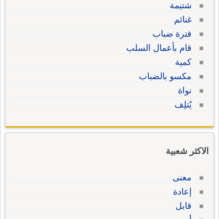
شتيمة
غنائم
فترة ضباب
قام بأعمال السلب
كمية
مكسو بالضباب
نواة
يُتلِف
الاكثر شعبية
معنى
إعادة
قابل