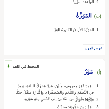
الواحدة: مَوْزَةٌ.
المَوَزَّةُ
(ب)
المَوَزَّةُ الأَرضُ الكثيرةُ الوَزّ.
عرض المزيد
+
المحيط في اللغة
مَوْزُ
(أ)
ـ مَوْزُ: ثَمَرٌ معروف، ملَيِّنٌ، مُدِرٌّ مُحَرِّكٌ للباءةِ، يَزيدُ
في النُّطْفَةِ والبَلْغَمِ والصّضفْرَاء، وإكْثَارُهُ مثَقِّلٌ جدّاً،
وقِنْوُهُ يَحْمِلُ من الثلاثينَ إلى خَمْسِ مِئةِ مَوْزَةٍ.
ـ بائِعُهُ: موَّازٌ.
ـ مَوَّازُ بنُ حَمُّويَةَ: محدِّثٌ.