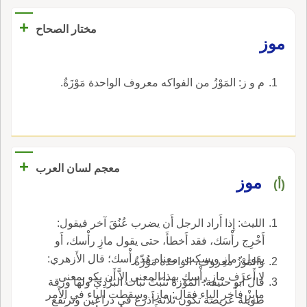
+
مختار الصحاح
موز
م و ز: المَوْزُ من الفواكه معروف الواحدة مَوْزَةٌ.
+
معجم لسان العرب
موز
(أ)
الليث: إِذا أَراد الرجل أَن يضرب عُنُقَ آخر فيقول:
أَخْرِج رأْسَك، فقد أَخطأَ، حتى يقول مازِ رأْسك، أَو
يقول: مازِ ويسكت، معناه مُدّ رأْسك؛ قال الأَزهري:
والمَوْزُ معروف، الواحدة مَوْزَةٌ.
لا أَعرف مازِ رأْسك بهذا المعنى إِلاَّ أَن يكو بمعنى
قال أَبو حنيفة: المَوْزة تَنْبُتُ نبات البَرْدِيِّ ولها ورقة
مايِزْ فأَخر الياء فقال: مازِ، وسقطت الياء في الأَمر
طويلة عريضة تكون ثلاثة أَذرع في ذراعين وترتفع