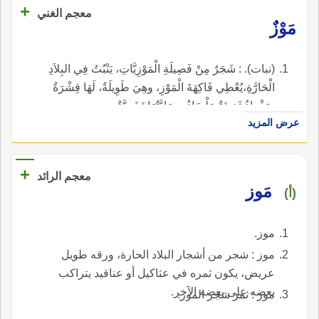
+
معجم الغني
مَوْزٌ
(نبات). : شَجَرٌ مِنْ فَصِيلَةِ الْمَوْزِيَّاتِ، يَنْبُتُ فِي البِلاَدِ
الْحَارَّةِ،يُعْطِي فَاكِهَةَ الْمَوْزِ، وهِيَ طَوِيلَةٌ، لَهَا قِشْرَةٌ
صَفْرَاءُ ثَخِينَةٌ مَلْسَاءُ، ومَادَّتُهَا نَشَوِيَّةٌ.
عرض المزيد
+
معجم الرائد
مَوز
(أ)
موز.
موز : شجر من أشجار البلاد الحارة، ورقه طويل
عريض، يكون ثمره في عثاكيل أو عناقيد يتراكب
بعضه على بعضه الآخر.
موز : ثمر شجر الموز.