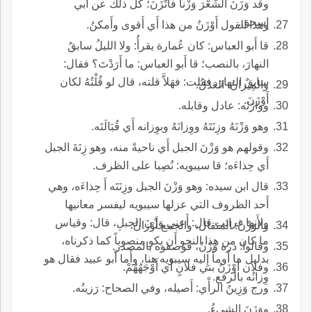
وقد وَزَنَ الشِّعْرَ وَزْناً فاتَّزَنَ؛ كلّ ذلك عن أَبي
إِسحق.
وهذا القول أَوْزَنُ من هذا أَي أَقوى وأَمكنُ.
قا أَبو العباس: كان عُمارة يقرأُ: ولا الليلُ سابقُ
النهارَ، بالنصب؛ قا أَبو العباس: ما أَرَدْتَ؟ فقال:
سابقٌ النهارَ، فقلت: فهَلاَّ قلته، قال لو قُلْتُهُ لكان
والمِيزانُ: العَدْلُ.
أَوْزَنَ.
ووازَنَه: عادل وقابله.
وهو وَزْنَهُ وزِنَتَهُ ووِزانَهُ وبوِزانه أَي قُبَالَتَه.
وقولهم هو وَزْنَ الجبل أَي ناحيةً منه، وهو زِنَةَ الجبل
أَي حِذاءَه؛ قا سيبويه: نُصِبا على الظرف.
قال ابن سيده: وهو وَزْنَ الجبل وزِنَتَه أَ حِذاءَه، وهي
أَحد الظروف التي عزلها سيبويه ليفسر معانيها
ولأَنها غرائب قال: أَعني وَزْنَ الجبلِ، قال: وقياس
والوَزْنُ: المثقال، والجمع أَوْزانٌ.
ما كان من هذا النحو أَن يكو منصوباً كما ذكرناه،
وقالوا: دره وَزْنٌ، فوصفوه بالمصدر.
بدليل ما أَومأَ إِليه سيبويه هنا، وأَما أَبو عبيد فقال هو
وفلان أَوْزَنُ بني فلانٍ أَي أَوْجَهُهُمْ.
وِزانُه بالرفع.
ورج وَزِينُ الرأْي: أَصيله، وفي الصحاح: رَزينُه.
ووَزَنَ الشيءُ.