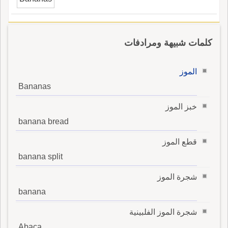
في ماد قصر من اللسان مايخالف هذا الضبط هُمُ
أَهْلُ أَلواحِ السَّرِير ويمنه قَرابينُ أَرْدافٌ لها وشِمالُه
وقال كُثَيّرُ عَزَّةَ بالخَيْر أَبْلَجُ من سِقاية راهِب تُجْلى
كلمات شبيهة ومرادفات
بمَوْزَنَ، مُشْرِقاً تِمْثالُه.
الموز
Bananas
خبز الموز
banana bread
قطع الموز
banana split
شجرة الموز
banana
شجرة الموز الفلبينية
Abaca