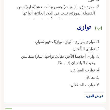
مفرد مَوْزَة: (النبات) جنس نباتات عشبيَّة ليفيّة من
الفصيلة الموزيّة، تنبت في البلاد الحارّة، أنواعها
عديدة فمنها ما يُزرع للزِّينة أو لصناعة الحبال،
توازى
ومنها ما يُزرع من أجل ثماره السكريّة اللذيذة
(ب)
الطَّعم ويُطلق الاسم أيضًا على ثمر تلك العُشبة.
توازى يتوازى ، تَوازَ ، توازيًا ، فهو مُتوازٍ.
توازى الشَّيئان.
وازى أحدُهما الآخر، تقابلا، تواجها، سارا متقابلين
بحيث لا يلتقيان إذا امتدّا.
توازت العمارتان.
تعادلا.
توازت الحصّتان.
عرض المزيد